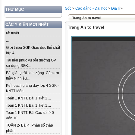
Gốc
>
Cao đẳng - Đại học
>
Địa lí
>
THƯ MỤC
Trang An to travel
CÁC Ý KIẾN MỚI NHẤT
Trang An to travel
rất tuyệt...
...
Giới thiệu SGK Giáo dục thể chất
lớp 4...
Tài liệu phục vụ bồi dưỡng GV
sử dụng SGK...
Bài giảng rất sinh động. Cảm ơn
thầy N nhiều...
Kế hoạch giảng dạy lớp 4 SGK -
KNTT Môn...
Toán 1 KNTT. Bài 1 Tiết 2....
Toán 1 KNTT. Bài 1 Tiết 1....
Toán 1 KNTT. Bài Các số từ 0
đến 10...
TUẦN 2- Bài 4. Phân số thập
phân...