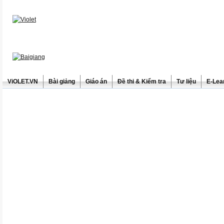
ViOLET.VN
Bài giảng
Giáo án
Đề thi & Kiểm tra
Tư liệu
E-Lea