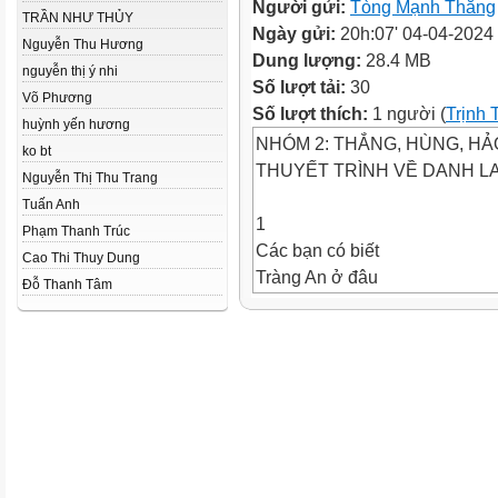
Người gửi:
Tòng Mạnh Thắng
TRẦN NHƯ THỦY
Ngày gửi:
20h:07' 04-04-2024
Nguyễn Thu Hương
Dung lượng:
28.4 MB
nguyễn thị ý nhi
Số lượt tải:
30
Võ Phương
Số lượt thích:
1 người (
Trịnh 
huỳnh yến hương
NHÓM 2: THẮNG, HÙNG, HẢ
ko bt
THUYẾT TRÌNH VỀ DANH L
Nguyễn Thị Thu Trang
Tuấn Anh
1
Phạm Thanh Trúc
Các bạn có biết
Cao Thi Thuy Dung
Tràng An ở đâu
Đỗ Thanh Tâm
không?
Khu
du lịch Tràng An nằm
trong Quần thể danh thắng
Tràng An (tỉnh Ninh Bình)
chỉ cách thủ đô Hà Nội chưa
đầy 100km. Có lẽ vì thế mà
nơi đây được đông đảo du