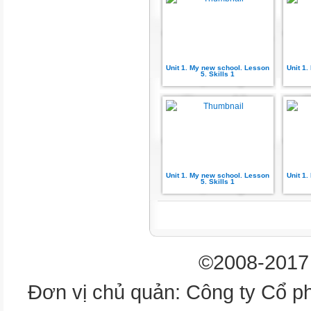
• Wrap-up
• Homework
Unit 1. My new school. Lesson
Unit 1
WARM-UP
5. Skills 1
LUCKY NUMBER
1
2
Unit 1. My new school. Lesson
Unit 1
5. Skills 1
3
2 teams
©2008-2017 
4
Đơn vị chủ quản: Công ty Cổ p
5