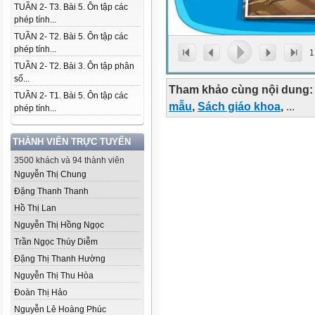
TUẦN 2- T3. Bài 5. Ôn tập các
phép tính...
TUẦN 2- T2. Bài 5. Ôn tập các
phép tính...
1
TUẦN 2- T2. Bài 3. Ôn tập phân
số...
Tham khảo cùng nội dung:
TUẦN 2- T1. Bài 5. Ôn tập các
mẫu
,
Sách giáo khoa
,
...
phép tính...
THÀNH VIÊN TRỰC TUYẾN
3500 khách và 94 thành viên
Nguyễn Thị Chung
Đặng Thanh Thanh
Hồ Thị Lan
Nguyễn Thị Hồng Ngọc
Trần Ngọc Thúy Diễm
Đặng Thị Thanh Hường
Nguyễn Thị Thu Hòa
Đoàn Thị Hảo
Nguyễn Lê Hoàng Phúc