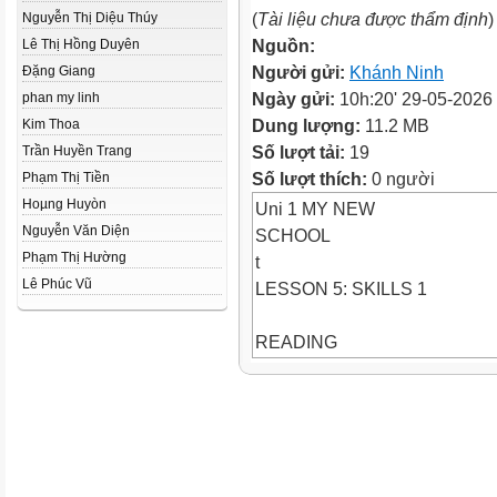
(
Tài liệu chưa được thẩm định
)
Nguyễn Thị Diệu Thúy
Nguồn:
Lê Thị Hồng Duyên
Người gửi:
Khánh Ninh
Đặng Giang
Ngày gửi:
10h:20' 29-05-2026
phan my linh
Dung lượng:
11.2 MB
Kim Thoa
Số lượt tải:
19
Trần Huyền Trang
Số lượt thích:
0 người
Phạm Thị Tiền
Hoµng Huyòn
Uni 1 MY NEW
Nguyễn Văn Diện
SCHOOL
Phạm Thị Hường
t
Lê Phúc Vũ
LESSON 5: SKILLS 1
READING
SPEAKING
LESSON 5: SKILLS 1
WARM-UP