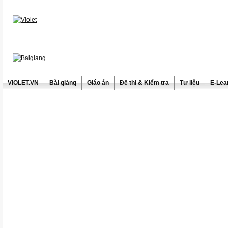
ViOLET.VN
Bài giảng
Giáo án
Đề thi & Kiểm tra
Tư liệu
E-Lea