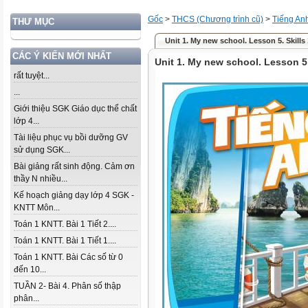
Gốc
>
THCS (Chương trình cũ)
>
Tiếng An
THƯ MỤC
Unit 1. My new school. Lesson 5. Skills 
CÁC Ý KIẾN MỚI NHẤT
Unit 1. My new school. Lesson 5.
rất tuyệt...
...
Giới thiệu SGK Giáo dục thể chất
lớp 4...
Tài liệu phục vụ bồi dưỡng GV
sử dụng SGK...
Bài giảng rất sinh động. Cảm ơn
thầy N nhiều...
Kế hoạch giảng dạy lớp 4 SGK -
KNTT Môn...
Toán 1 KNTT. Bài 1 Tiết 2....
Toán 1 KNTT. Bài 1 Tiết 1....
Toán 1 KNTT. Bài Các số từ 0
đến 10...
TUẦN 2- Bài 4. Phân số thập
phân...