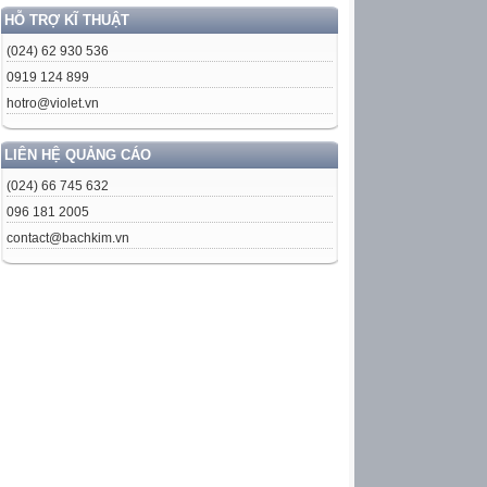
HỖ TRỢ KĨ THUẬT
(024) 62 930 536
0919 124 899
hotro@violet.vn
LIÊN HỆ QUẢNG CÁO
(024) 66 745 632
096 181 2005
contact@bachkim.vn