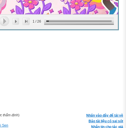
1
/
26
ợc thẩm định
)
Nhấn vào đây để tải về
Báo tài liệu có sai sót
hi Sen
Nhắn tin cho tác giả