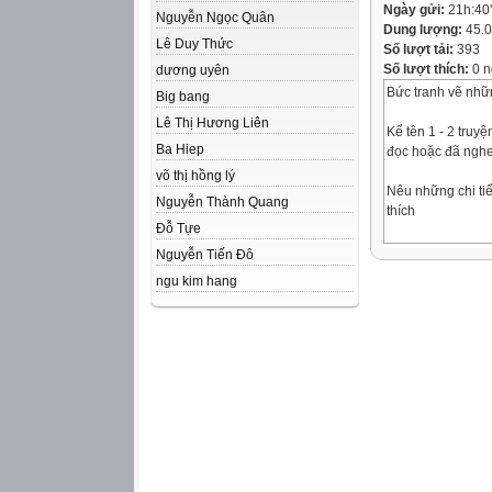
Ngày gửi:
21h:40
Nguyễn Ngọc Quân
Dung lượng:
45.
Lê Duy Thức
Số lượt tải:
393
Số lượt thích:
0 n
dương uyên
Bức tranh vẽ nhữ
Big bang
Lê Thị Hương Liên
Kể tên 1 - 2 truy
Ba Hiep
đọc hoặc đã nghe
võ thị hồng lý
Nêu những chi ti
Nguyễn Thành Quang
thích
Đỗ Tựe
Trên đỉnh núi ca
Nguyễn Tiến Đô
ững
ngu kim hang
tia nắng vàng dịu
k ể
cho mỏm đá nghe 
du
dương. Cứ thế, n
ấm sâu
vào mỏm đá hình
Một buổi sáng, m
núi, thấy muông t
mà
chẳng ăn thua gì.