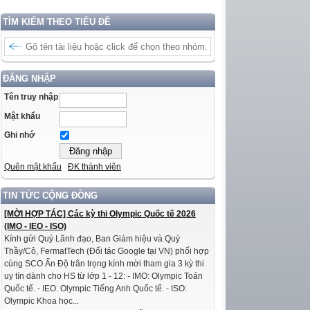
TÌM KIẾM THEO TIÊU ĐỀ
ĐĂNG NHẬP
Tên truy nhập
Mật khẩu
Ghi nhớ
Quên mật khẩu
ĐK thành viên
TIN TỨC CỘNG ĐỒNG
[MỜI HỢP TÁC] Các kỳ thi Olympic Quốc tế 2026
(IMO - IEO - ISO)
Kính gửi Quý Lãnh đạo, Ban Giám hiệu và Quý
Thầy/Cô, FermatTech (Đối tác Google tại VN) phối hợp
cùng SCO Ấn Độ trân trọng kính mời tham gia 3 kỳ thi
uy tín dành cho HS từ lớp 1 - 12: - IMO: Olympic Toán
Quốc tế. - IEO: Olympic Tiếng Anh Quốc tế. - ISO:
Olympic Khoa học...