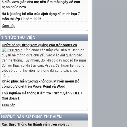
5 điều đơn giản cha mẹ nên làm mỗi ngày để con
hạnh phúc hơn
Hà Nội công bố cấu trúc định dạng đề minh họa 7
môn thi lớp 10 năm 2025
Xem tiếp
TIN TỨC THƯ VIỆN
Chức năng Dừng xem quảng cáo trên violet.vn
Kính chào các thầy, cô! Hiện tại, kinh phí
duy trì hệ thống dựa chủ yếu vào việc đặt quảng cáo
trên hệ thống. Tuy nhiên, đôi khi có gây một số trở ngại
đối với thầy, cô khi truy cập. Vì vậy, để thuận tiện trong
việc sử dụng thư viện hệ thống đã cung cấp chức
năng...
Khắc phục hiện tượng không xuất hiện menu Bộ
công cụ Violet trên PowerPoint và Word
Thử nghiệm Hệ thống Kiểm tra Trực tuyến ViOLET
Giai đoạn 1
Xem tiếp
HƯỚNG DẪN SỬ DỤNG THƯ VIỆN
Xác thực Thông tin thành viên trên violet.vn