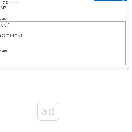
' 12-01-2025
0 MB
gười
ng gì?
ện cổ mà em đã
.
ết em
o ở vùng Chư Bô-đa, có một mỏm đá xanh giống hình m ột em bé c ưỡi voi. Nh
, những hạt mưa trong vắt thay nhau tắm gội, sưởi ấm cho mỏm đá. Gió rì rào
những câu chuyện về mọi miền. Chim hót cho mỏm đá nghe nh ững đi ệu ca
ăm này qua năm khác, những câu chuyện c ủa gió, những bài ca c ủa chim th
ad
 em bé.
ỏm đá khẽ cựa quậy, rồi từ từ biến thành một em bé xinh đẹp. Em bước xuống
hú từng đàn kéo về phá nương rẫy, dân làng đuổi đ ằng đông, d ồn đ ằng tây
 Em bé liền cất giọng hát. Tiếng hát của em vang khắp núi r ừng. Muông thú