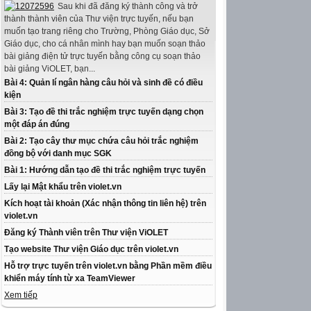
Sau khi đã đăng ký thành công và trở
thành thành viên của Thư viện trực tuyến, nếu bạn
muốn tạo trang riêng cho Trường, Phòng Giáo dục, Sở
Giáo dục, cho cá nhân mình hay bạn muốn soạn thảo
bài giảng điện tử trực tuyến bằng công cụ soạn thảo
bài giảng ViOLET, bạn...
Bài 4: Quản lí ngân hàng câu hỏi và sinh đề có điều
kiện
Bài 3: Tạo đề thi trắc nghiệm trực tuyến dạng chọn
một đáp án đúng
Bài 2: Tạo cây thư mục chứa câu hỏi trắc nghiệm
đồng bộ với danh mục SGK
Bài 1: Hướng dẫn tạo đề thi trắc nghiệm trực tuyến
Lấy lại Mật khẩu trên violet.vn
Kích hoạt tài khoản (Xác nhận thông tin liên hệ) trên
violet.vn
Đăng ký Thành viên trên Thư viện ViOLET
Tạo website Thư viện Giáo dục trên violet.vn
Hỗ trợ trực tuyến trên violet.vn bằng Phần mềm điều
khiển máy tính từ xa TeamViewer
Xem tiếp