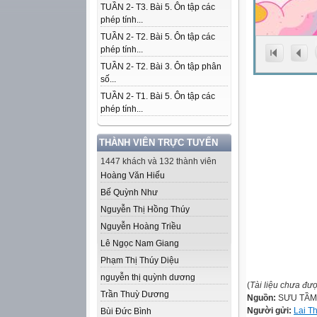
TUẦN 2- T3. Bài 5. Ôn tập các
phép tính...
TUẦN 2- T2. Bài 5. Ôn tập các
phép tính...
TUẦN 2- T2. Bài 3. Ôn tập phân
số...
TUẦN 2- T1. Bài 5. Ôn tập các
phép tính...
THÀNH VIÊN TRỰC TUYẾN
1447 khách và 132 thành viên
Hoàng Văn Hiếu
Bế Quỳnh Như
Nguyễn Thị Hồng Thúy
Nguyễn Hoàng Triều
Lê Ngọc Nam Giang
Phạm Thị Thúy Diệu
nguyễn thị quỳnh dương
(
Tài liệu chưa đư
Trần Thuỳ Dương
Nguồn:
SƯU TẦM
Người gửi:
Lai T
Bùi Đức Bình