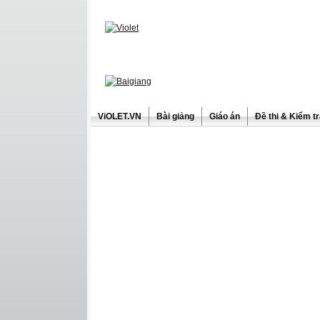
ViOLET.VN
Bài giảng
Giáo án
Đề thi & Kiểm t