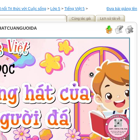
t nối Tri thức với Cuộc sống
>
Lớp 5
>
Tiếng Việt 5
>
Đưa bài giảng lên
Cùng tác giả
Lịch sử tải về
HATCUANGUOIDA