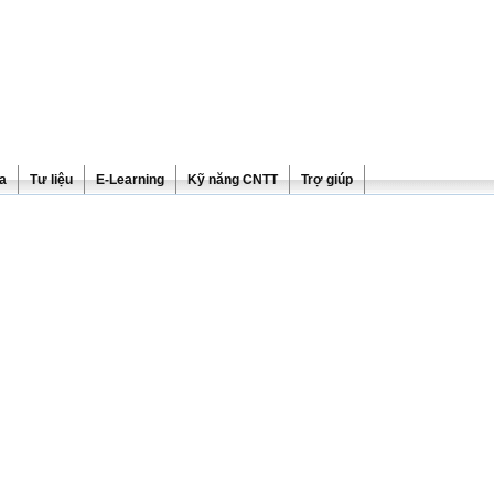
ra
Tư liệu
E-Learning
Kỹ năng CNTT
Trợ giúp