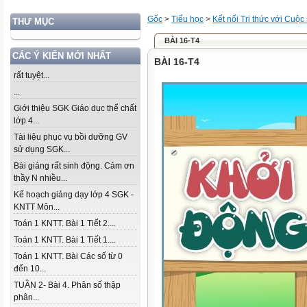
Gốc
>
Tiểu học
>
Kết nối Tri thức với Cuộc
THƯ MỤC
BÀI 16-T4
CÁC Ý KIẾN MỚI NHẤT
BÀI 16-T4
rất tuyệt...
...
Giới thiệu SGK Giáo dục thể chất
lớp 4...
Tài liệu phục vụ bồi dưỡng GV
sử dụng SGK...
Bài giảng rất sinh động. Cảm ơn
thầy N nhiều...
Kế hoạch giảng dạy lớp 4 SGK -
KNTT Môn...
Toán 1 KNTT. Bài 1 Tiết 2....
Toán 1 KNTT. Bài 1 Tiết 1....
Toán 1 KNTT. Bài Các số từ 0
đến 10...
TUẦN 2- Bài 4. Phân số thập
phân...