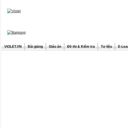
ViOLET.VN
Bài giảng
Giáo án
Đề thi & Kiểm tra
Tư liệu
E-Lea