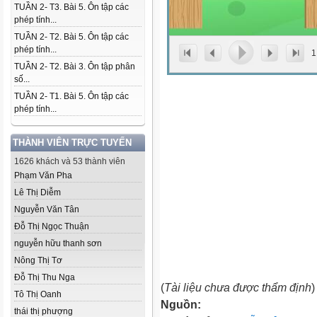
TUẦN 2- T3. Bài 5. Ôn tập các
phép tính...
TUẦN 2- T2. Bài 5. Ôn tập các
phép tính...
1
TUẦN 2- T2. Bài 3. Ôn tập phân
số...
TUẦN 2- T1. Bài 5. Ôn tập các
phép tính...
THÀNH VIÊN TRỰC TUYẾN
1626 khách và 53 thành viên
Phạm Văn Pha
Lê Thị Diễm
Nguyễn Văn Tân
Đỗ Thị Ngọc Thuận
nguyễn hữu thanh sơn
Nông Thị Tơ
Đỗ Thị Thu Nga
(
Tài liệu chưa được thẩm định
)
Tô Thị Oanh
Nguồn:
thái thị phượng