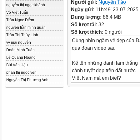
Người gửi:
Nguyễn Tảo
nguyễn thị ngọc khánh
Ngày gửi:
11h:49' 23-07-2025
Võ Việt Tuấn
Dung lượng:
86.4 MB
Trần Ngọc Diễm
Số lượt tải:
32
nguyễn trần minh quân
Số lượt thích:
0 người
Trần Thị Thùy Linh
Cùng nhìn ngắm vẻ đẹp của Đ
vy mai nguyễn
qua đoạn video sau
Đoàn Minh Tuấn
Lê Quang Hoàng
Kể tên những danh lam thắng
Bùi Văn Hậu
cảnh tuyệt đẹp trên đất nước
phan thị ngọc yến
Việt Nam mà em biết?
Nguyễn Thị Phương Anh
Thứ … ngày … tháng … năm
CẢNH ĐẸP
THIÊN NHIÊN
Yêu cầu: Giới thiệu một cảnh 
thiên nhiên của đất nước ta.