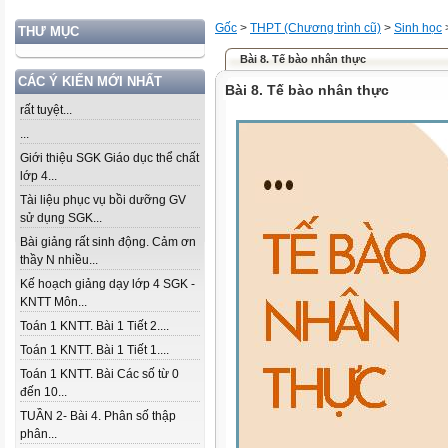
Gốc
>
THPT (Chương trình cũ)
>
Sinh học
THƯ MỤC
Bài 8. Tế bào nhân thực
CÁC Ý KIẾN MỚI NHẤT
Bài 8. Tế bào nhân thực
rất tuyệt...
...
Giới thiệu SGK Giáo dục thể chất
lớp 4...
Tài liệu phục vụ bồi dưỡng GV
sử dụng SGK...
Bài giảng rất sinh động. Cảm ơn
thầy N nhiều...
Kế hoạch giảng dạy lớp 4 SGK -
KNTT Môn...
Toán 1 KNTT. Bài 1 Tiết 2....
Toán 1 KNTT. Bài 1 Tiết 1....
Toán 1 KNTT. Bài Các số từ 0
đến 10...
TUẦN 2- Bài 4. Phân số thập
phân...