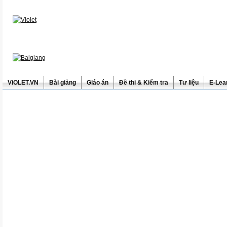
ViOLET.VN
Bài giảng
Giáo án
Đề thi & Kiểm tra
Tư liệu
E-Lea