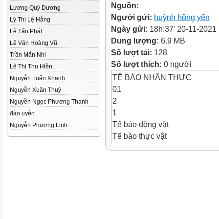
Nguồn:
Lương Quý Dương
Người gửi:
huỳnh hồng yến
Lý Thị Lệ Hằng
Ngày gửi:
18h:37' 20-11-2021
Lê Tấn Phát
Dung lượng:
6.9 MB
Lê Văn Hoàng Vũ
Số lượt tải:
128
Trần Mẫn Nhi
Số lượt thích:
0 người
Lê Thị Thu Hiền
TẾ BÀO NHÂN THỰC
Nguyễn Tuấn Khanh
01
Nguyễn Xuân Thuỷ
2
Nguyễn Ngọc Phương Thanh
1
đào uyên
Tế bào động vật
Nguyễn Phương Linh
Tế bào thực vật
2
Đặc điểm chung: Có màng, tế b
nhiều loại bào quan và tế bào
thước lớn và cấu tạo phức tạp
I. Nhân tế bào
IV. Bộ máy Gôngi