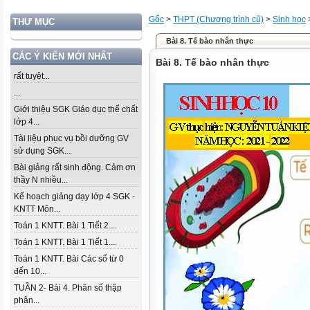
Gốc
>
THPT (Chương trình cũ)
>
Sinh học
THƯ MỤC
Bài 8. Tế bào nhân thực
CÁC Ý KIẾN MỚI NHẤT
Bài 8. Tế bào nhân thực
rất tuyệt...
...
Giới thiệu SGK Giáo dục thể chất
lớp 4...
Tài liệu phục vụ bồi dưỡng GV
sử dụng SGK...
Bài giảng rất sinh động. Cảm ơn
thầy N nhiều...
Kế hoạch giảng dạy lớp 4 SGK -
KNTT Môn...
Toán 1 KNTT. Bài 1 Tiết 2....
Toán 1 KNTT. Bài 1 Tiết 1....
Toán 1 KNTT. Bài Các số từ 0
đến 10...
TUẦN 2- Bài 4. Phân số thập
phân...