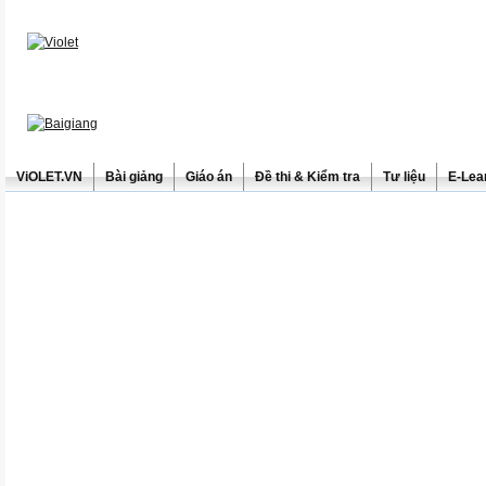
ViOLET.VN
Bài giảng
Giáo án
Đề thi & Kiểm tra
Tư liệu
E-Lea