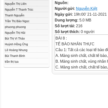
Nguồn:
Nguyễn Thị Liên
Người gửi:
Nguyễn Kiệt
Nguyễn T Thanh Trúc
Ngày gửi:
19h:00' 21-11-2021
Thanh Nguyễn
Dung lượng:
5.0 MB
Trần Thị Bảo Ngọc
Số lượt tải:
216
phuong phuong
Số lượt thích:
0 người
Nguyễn Thị Hải
BÀI 8 :
Bùi Thị Vi Thảo
TẾ BÀO NHÂN THỰC
Huỳnh Hồng Ửng
Câu 1: Tất cả các loại tế bào 
Lê Hoàng Nhung
A. Màng sinh chất, chất tế bà
Bùi Thanh Bình
B. Màng sinh chất, vùng nhân
trần thị lụa
C. Màng sinh chất, chất tế bào
D. Chất tế bào, vùng nhân hoặ
KIỂM TRA
Đ
Câu 2: Tế bào nhân sơ có đặc 
A. Kích thước nhỏ, chưa có n
hợp với prôtein và histôn.
B. Kích thước nhỏ, không có 