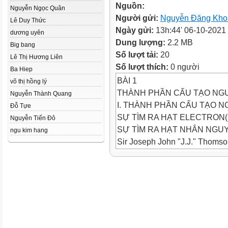
Nguồn:
Nguyễn Ngọc Quân
Người gửi:
Nguyễn Đăng Kho
Lê Duy Thức
Ngày gửi:
13h:44' 06-10-2021
dương uyên
Dung lượng:
2.2 MB
Big bang
Số lượt tải:
20
Lê Thị Hương Liên
Số lượt thích:
0 người
Ba Hiep
BÀI 1
võ thị hồng lý
THÀNH PHẦN CẤU TẠO NG
Nguyễn Thành Quang
I. THÀNH PHẦN CẤU TẠO 
Đỗ Tựe
SỰ TÌM RA HẠT ELECTRON(
Nguyễn Tiến Đô
SỰ TÌM RA HẠT NHÂN NGU
ngu kim hang
Sir Joseph John "J.J." Thoms
(18 tháng 12 năm 1856 - 30 th
- +
THÍ NGHIỆM CỦA THOMSON
NGUỒN 15KV
CHÂN KHÔNG
MÀNG HUỲNH QUANG
CHÙM HẠT LÀM PHÁT SÁN