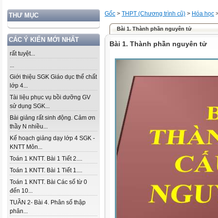
Gốc
>
THPT (Chương trình cũ)
>
Hóa học
THƯ MỤC
Bài 1. Thành phần nguyên tử
CÁC Ý KIẾN MỚI NHẤT
Bài 1. Thành phần nguyên tử
rất tuyệt...
...
Giới thiệu SGK Giáo dục thể chất
lớp 4...
Tài liệu phục vụ bồi dưỡng GV
sử dụng SGK...
Bài giảng rất sinh động. Cảm ơn
thầy N nhiều...
Kế hoạch giảng dạy lớp 4 SGK -
KNTT Môn...
Toán 1 KNTT. Bài 1 Tiết 2....
Toán 1 KNTT. Bài 1 Tiết 1....
Toán 1 KNTT. Bài Các số từ 0
đến 10...
TUẦN 2- Bài 4. Phân số thập
phân...