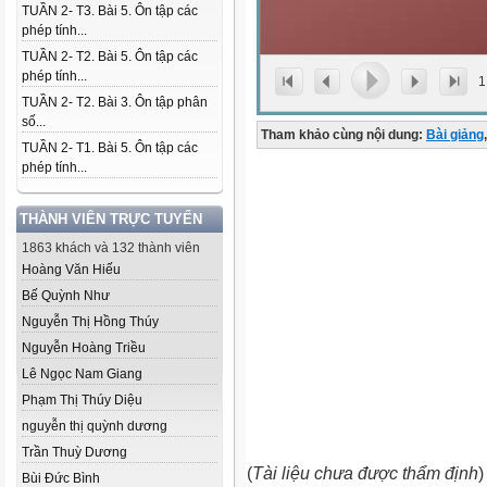
TUẦN 2- T3. Bài 5. Ôn tập các
phép tính...
TUẦN 2- T2. Bài 5. Ôn tập các
phép tính...
1
TUẦN 2- T2. Bài 3. Ôn tập phân
số...
Tham khảo cùng nội dung:
Bài giảng
,
TUẦN 2- T1. Bài 5. Ôn tập các
phép tính...
THÀNH VIÊN TRỰC TUYẾN
1863 khách và 132 thành viên
Hoàng Văn Hiếu
Bế Quỳnh Như
Nguyễn Thị Hồng Thúy
Nguyễn Hoàng Triều
Lê Ngọc Nam Giang
Phạm Thị Thúy Diệu
nguyễn thị quỳnh dương
Trần Thuỳ Dương
(
Tài liệu chưa được thẩm định
)
Bùi Đức Bình