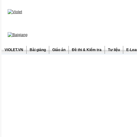
ViOLET.VN
Bài giảng
Giáo án
Đề thi & Kiểm tra
Tư liệu
E-Lea