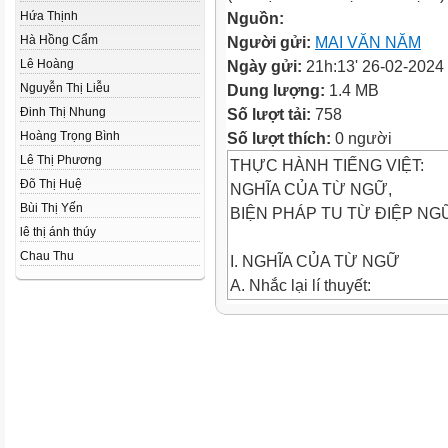
Hứa Thịnh
Nguồn:
Hà Hồng Cẩm
Người gửi:
MAI VĂN NĂM
Lê Hoàng
Ngày gửi:
21h:13' 26-02-2024
Nguyễn Thị Liễu
Dung lượng:
1.4 MB
Đinh Thị Nhung
Số lượt tải:
758
Hoàng Trọng Bình
Số lượt thích:
0 người
Lê Thị Phương
THỰC HÀNH TIẾNG VIỆT:
Đõ Thị Huệ
NGHĨA CỦA TỪ NGỮ,
Bùi Thị Yến
BIỆN PHÁP TU TỪ ĐIỆP NG
lê thị ánh thúy
Chau Thu
I. NGHĨA CỦA TỪ NGỮ
A. Nhắc lại lí thuyết:
1. Nghĩa của từ ngữ là nội dung
2. Các cách giải nghĩa của từ 
? Hãy nêu các cách giải nghĩa 
- Giải thích bằng cách trình bà
-Giải thích bằng cách đưa ra c
-Tra từ điển.