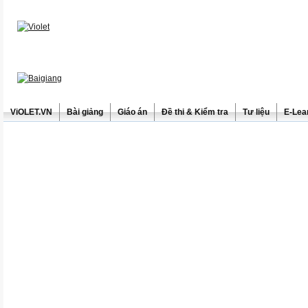
ViOLET.VN
Bài giảng
Giáo án
Đề thi & Kiểm tra
Tư liệu
E-Lea