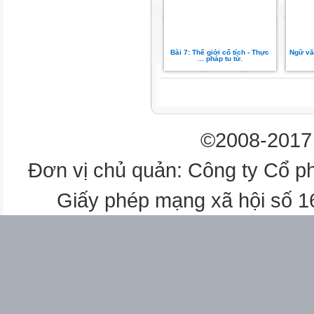
Bài 7: Thế giới cổ tích - Thực
Ngữ văn
... pháp tu từ.
Ý nghĩa
Từ ngữ
©2008-2017 
Ý nghĩa
Đơn vị chủ quản: Công ty Cổ p
(xanh) mơn mởn
Giấy phép mạng xã hội số 
(xanh) non, tươi
lúc lỉu
(trạng thái) nhiều quả trên khắ
các cành