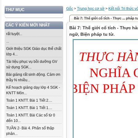
Gốc
>
Trung học cơ sở
>
Kết nối Tri thức 
THƯ MỤC
Bài 7: Thế giới cổ tích - Thực ... pháp t
CÁC Ý KIẾN MỚI NHẤT
Bài 7: Thế giới cổ tích - Thực hà
rất tuyệt...
ngữ, Biện pháp tu từ.
...
Giới thiệu SGK Giáo dục thể chất
lớp 4...
Tài liệu phục vụ bồi dưỡng GV
sử dụng SGK...
Bài giảng rất sinh động. Cảm ơn
thầy N nhiều...
Kế hoạch giảng dạy lớp 4 SGK -
KNTT Môn...
Toán 1 KNTT. Bài 1 Tiết 2....
Toán 1 KNTT. Bài 1 Tiết 1....
Toán 1 KNTT. Bài Các số từ 0
đến 10...
TUẦN 2- Bài 4. Phân số thập
phân...