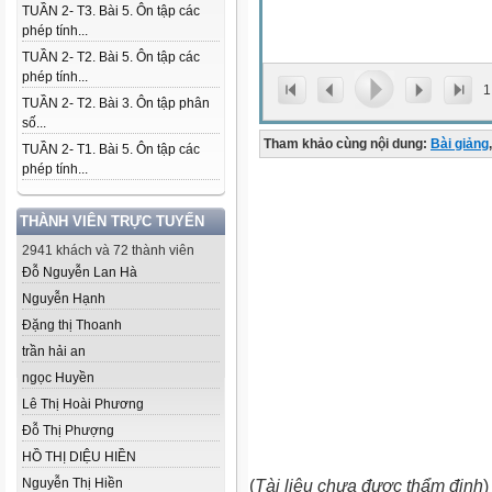
TUẦN 2- T3. Bài 5. Ôn tập các
phép tính...
TUẦN 2- T2. Bài 5. Ôn tập các
phép tính...
1
TUẦN 2- T2. Bài 3. Ôn tập phân
số...
Tham khảo cùng nội dung:
Bài giảng
,
TUẦN 2- T1. Bài 5. Ôn tập các
phép tính...
THÀNH VIÊN TRỰC TUYẾN
2941 khách và 72 thành viên
Đỗ Nguyễn Lan Hà
Nguyễn Hạnh
Đặng thị Thoanh
trần hải an
ngọc Huyền
Lê Thị Hoài Phương
Đỗ Thị Phượng
HỒ THỊ DIỆU HIỀN
Nguyễn Thị Hiền
(
Tài liệu chưa được thẩm định
)