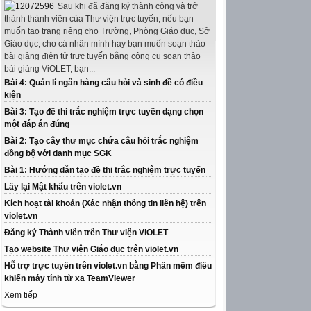
Sau khi đã đăng ký thành công và trở
thành thành viên của Thư viện trực tuyến, nếu bạn
muốn tạo trang riêng cho Trường, Phòng Giáo dục, Sở
Giáo dục, cho cá nhân mình hay bạn muốn soạn thảo
bài giảng điện tử trực tuyến bằng công cụ soạn thảo
bài giảng ViOLET, bạn...
Bài 4: Quản lí ngân hàng câu hỏi và sinh đề có điều
kiện
Bài 3: Tạo đề thi trắc nghiệm trực tuyến dạng chọn
một đáp án đúng
Bài 2: Tạo cây thư mục chứa câu hỏi trắc nghiệm
đồng bộ với danh mục SGK
Bài 1: Hướng dẫn tạo đề thi trắc nghiệm trực tuyến
Lấy lại Mật khẩu trên violet.vn
Kích hoạt tài khoản (Xác nhận thông tin liên hệ) trên
violet.vn
Đăng ký Thành viên trên Thư viện ViOLET
Tạo website Thư viện Giáo dục trên violet.vn
Hỗ trợ trực tuyến trên violet.vn bằng Phần mềm điều
khiển máy tính từ xa TeamViewer
Xem tiếp