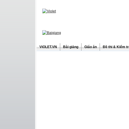
ViOLET.VN
Bài giảng
Giáo án
Đề thi & Kiểm t