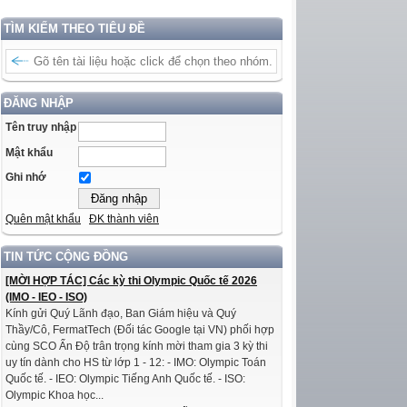
TÌM KIẾM THEO TIÊU ĐỀ
ĐĂNG NHẬP
Tên truy nhập
Mật khẩu
Ghi nhớ
Quên mật khẩu
ĐK thành viên
TIN TỨC CỘNG ĐỒNG
[MỜI HỢP TÁC] Các kỳ thi Olympic Quốc tế 2026
(IMO - IEO - ISO)
Kính gửi Quý Lãnh đạo, Ban Giám hiệu và Quý
Thầy/Cô, FermatTech (Đối tác Google tại VN) phối hợp
cùng SCO Ấn Độ trân trọng kính mời tham gia 3 kỳ thi
uy tín dành cho HS từ lớp 1 - 12: - IMO: Olympic Toán
Quốc tế. - IEO: Olympic Tiếng Anh Quốc tế. - ISO:
Olympic Khoa học...