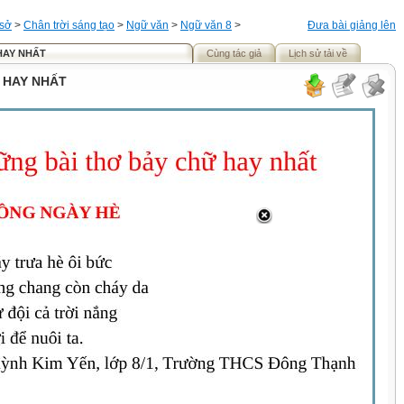
 sở
>
Chân trời sáng tạo
>
Ngữ văn
>
Ngữ văn 8
>
Đưa bài giảng lên
HAY NHẤT
Cùng tác giả
Lịch sử tải về
 HAY NHẤT