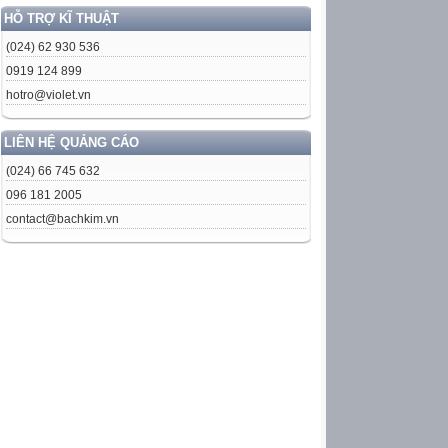
HỖ TRỢ KĨ THUẬT
(024) 62 930 536
0919 124 899
hotro@violet.vn
LIÊN HỆ QUẢNG CÁO
(024) 66 745 632
096 181 2005
contact@bachkim.vn