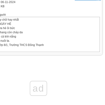
' 06-11-2024
2 KB
gười
y chữ hay nhất
NGÀY HÈ
ưa hè ôi bức
chang còn cháy da
 cả trời nắng
nuôi ta.
lớp 8/1, Trường THCS Đông Thạnh
o giờ đã qua
ín thơm bay xa
ư che mát
 trẻ đến già.
g Vy, lớp 8/1, Trường THCS Đông Thạnh
A MẸ
ad
o ngất trời
g sông rạng ngời
 đều ghi nhớ
 suốt đời vui.
nh, lớp 8/1, Trường THCS Đông Thạnh