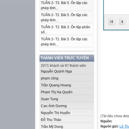
TUẦN 2- T3. Bài 5. Ôn tập các
phép tính...
TUẦN 2- T2. Bài 5. Ôn tập các
phép tính...
TUẦN 2- T2. Bài 3. Ôn tập phân
số...
TUẦN 2- T1. Bài 5. Ôn tập các
phép tính...
THÀNH VIÊN TRỰC TUYẾN
2071 khách và 97 thành viên
Nguyễn Quỳnh Nga
phạm công
Trần Quang Hoang
Phạm Thj Hạ Quyên
Xuan Tung
Cao Ánh Dương
Nguyễn Thị Huyền
(
Tài liệu chưa đư
Đỗ Thu Thảo
Nguồn:
Người gửi:
Lê Th
Trần Mỹ Dung