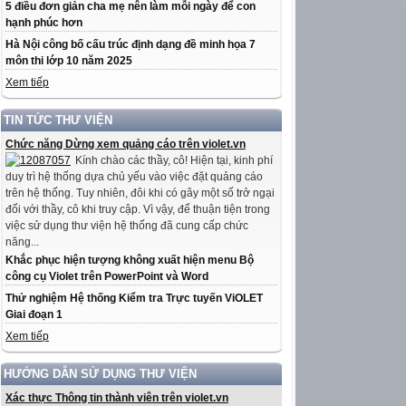
5 điều đơn giản cha mẹ nên làm mỗi ngày để con
hạnh phúc hơn
Hà Nội công bố cấu trúc định dạng đề minh họa 7
môn thi lớp 10 năm 2025
Xem tiếp
TIN TỨC THƯ VIỆN
Chức năng Dừng xem quảng cáo trên violet.vn
Kính chào các thầy, cô! Hiện tại, kinh phí
duy trì hệ thống dựa chủ yếu vào việc đặt quảng cáo
trên hệ thống. Tuy nhiên, đôi khi có gây một số trở ngại
đối với thầy, cô khi truy cập. Vì vậy, để thuận tiện trong
việc sử dụng thư viện hệ thống đã cung cấp chức
năng...
Khắc phục hiện tượng không xuất hiện menu Bộ
công cụ Violet trên PowerPoint và Word
Thử nghiệm Hệ thống Kiểm tra Trực tuyến ViOLET
Giai đoạn 1
Xem tiếp
HƯỚNG DẪN SỬ DỤNG THƯ VIỆN
Xác thực Thông tin thành viên trên violet.vn