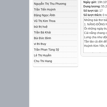
Ngày gửi:
19h:10
Nguyễn Thị Thu Phương
Dung lượng:
55.
Trần Tiến Huỳnh
Số lượt tải:
17
Số lượt thích:
0 n
Đặng Ngọc ÁNh
Những bài thơ bả
Vũ Thị Kim Thoa
1. NẮNG ĐỒNG 
bùi thị huệ
Ôi những ngày tr
Trần Bá Khải
Cái nắng chang 
Lưng cha như đội
Bùi Đức Bình
Tần tảo cả đời để 
vi thi thuy
Huỳnh Kim Yến, 
Trần Phan Tùng Sỹ
2. NHỚ QUÁ
Lê Thị Huyền
Tuổi thơ ngày nà
Chu Thi Hang
Cánh đồng lúa ch
Lời ru của mẹ nh
Suốt cuộc đời con
Nguyễn Cát Tườn
3. CÔNG ƠN CH
Ơn cha tựa núi ca
Nghĩa mẹ tựa dòn
Từng bước con đi
Ngọt ngào lời dạy
Bùi Thị Như Quỳ