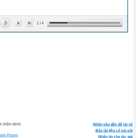
1
/
4
ợc thẩm định
)
Nhấn vào đây để tải về
Báo tài liệu có sai sót
anh Phong
Nhắn tin cho tác giả