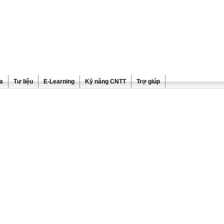
ra
Tư liệu
E-Learning
Kỹ năng CNTT
Trợ giúp