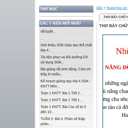
Gốc
>
Trung học cơ
THƯ MỤC
THƠ BẢY CHỮ 
CÁC Ý KIẾN MỚI NHẤT
THƠ BẢY CHỮ
rất tuyệt...
...
Giới thiệu SGK Giáo dục thể chất
lớp 4...
Tài liệu phục vụ bồi dưỡng GV
sử dụng SGK...
Bài giảng rất sinh động. Cảm ơn
thầy N nhiều...
Kế hoạch giảng dạy lớp 4 SGK -
KNTT Môn...
Toán 1 KNTT. Bài 1 Tiết 2....
Toán 1 KNTT. Bài 1 Tiết 1....
Toán 1 KNTT. Bài Các số từ 0
đến 10...
TUẦN 2- Bài 4. Phân số thập
phân...