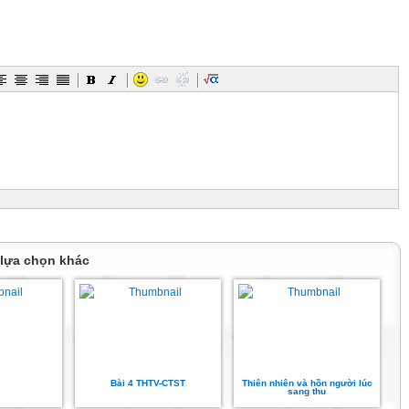
ĐÌNH
ủa tôi ơi
cũng không vơi
ng luôn chang chứa
c mơ xưa.
 Trang, lớp 8/1, Trường THCS Đông Thạnh
 lựa chọn khác
Bài 4 THTV-CTST
Thiên nhiên và hồn người lúc
sang thu