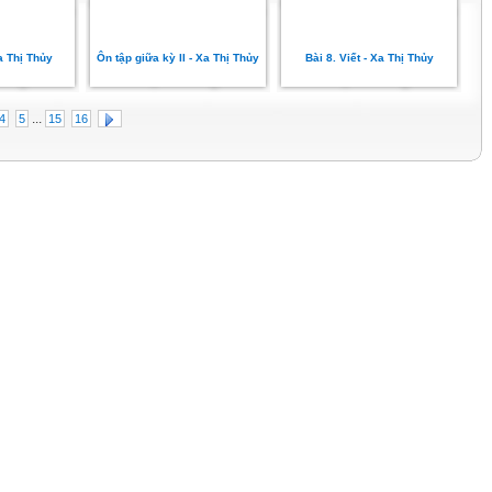
a Thị Thủy
Ôn tập giữa kỳ II - Xa Thị Thủy
Bài 8. Viết - Xa Thị Thủy
...
4
5
15
16