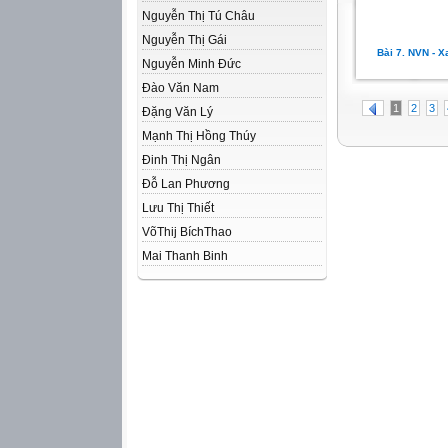
Nguyễn Thị Tú Châu
Nguyễn Thị Gái
Bài 7. NVN - X
Nguyễn Minh Đức
Đào Văn Nam
1
2
3
Đặng Văn Lý
Mạnh Thị Hồng Thúy
Đinh Thị Ngân
Đỗ Lan Phương
Lưu Thị Thiết
VõThij BíchThao
Mai Thanh Binh