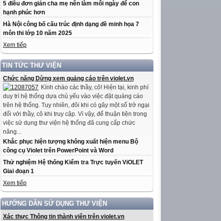
5 điều đơn giản cha mẹ nên làm mỗi ngày để con
hạnh phúc hơn
Hà Nội công bố cấu trúc định dạng đề minh họa 7
môn thi lớp 10 năm 2025
Xem tiếp
TIN TỨC THƯ VIỆN
Chức năng Dừng xem quảng cáo trên violet.vn
Kính chào các thầy, cô! Hiện tại, kinh phí
duy trì hệ thống dựa chủ yếu vào việc đặt quảng cáo
trên hệ thống. Tuy nhiên, đôi khi có gây một số trở ngại
đối với thầy, cô khi truy cập. Vì vậy, để thuận tiện trong
việc sử dụng thư viện hệ thống đã cung cấp chức
năng...
Khắc phục hiện tượng không xuất hiện menu Bộ
công cụ Violet trên PowerPoint và Word
Thử nghiệm Hệ thống Kiểm tra Trực tuyến ViOLET
Giai đoạn 1
Xem tiếp
HƯỚNG DẪN SỬ DỤNG THƯ VIỆN
Xác thực Thông tin thành viên trên violet.vn