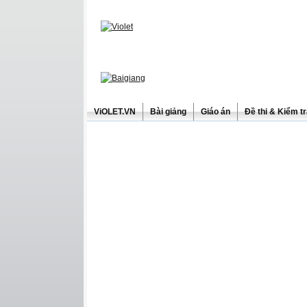
ViOLET.VN
Bài giảng
Giáo án
Đề thi & Kiểm t