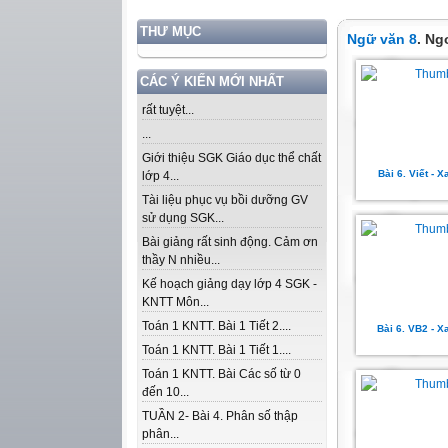
THƯ MỤC
Ngữ văn 8
. Ng
CÁC Ý KIẾN MỚI NHẤT
rất tuyệt...
...
Giới thiệu SGK Giáo dục thể chất
Bài 6. Viết - X
lớp 4...
Tài liệu phục vụ bồi dưỡng GV
sử dụng SGK...
Bài giảng rất sinh động. Cảm ơn
thầy N nhiều...
Kế hoạch giảng dạy lớp 4 SGK -
KNTT Môn...
Toán 1 KNTT. Bài 1 Tiết 2....
Bài 6. VB2 - X
Toán 1 KNTT. Bài 1 Tiết 1....
Toán 1 KNTT. Bài Các số từ 0
đến 10...
TUẦN 2- Bài 4. Phân số thập
phân...