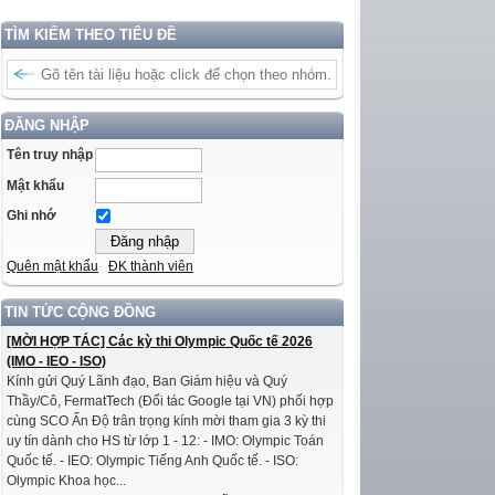
TÌM KIẾM THEO TIÊU ĐỀ
ĐĂNG NHẬP
Tên truy nhập
Mật khẩu
Ghi nhớ
Quên mật khẩu
ĐK thành viên
TIN TỨC CỘNG ĐỒNG
[MỜI HỢP TÁC] Các kỳ thi Olympic Quốc tế 2026
(IMO - IEO - ISO)
Kính gửi Quý Lãnh đạo, Ban Giám hiệu và Quý
Thầy/Cô, FermatTech (Đối tác Google tại VN) phối hợp
cùng SCO Ấn Độ trân trọng kính mời tham gia 3 kỳ thi
uy tín dành cho HS từ lớp 1 - 12: - IMO: Olympic Toán
Quốc tế. - IEO: Olympic Tiếng Anh Quốc tế. - ISO:
Olympic Khoa học...