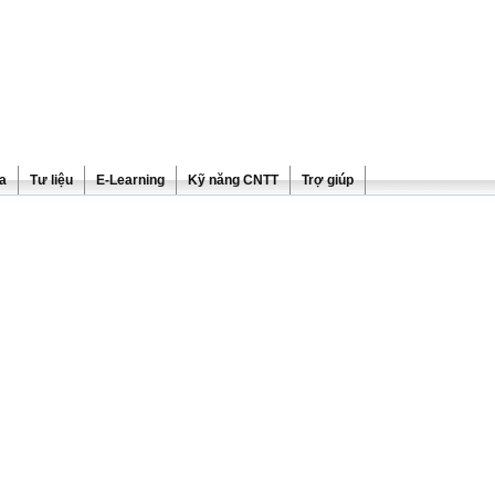
ra
Tư liệu
E-Learning
Kỹ năng CNTT
Trợ giúp