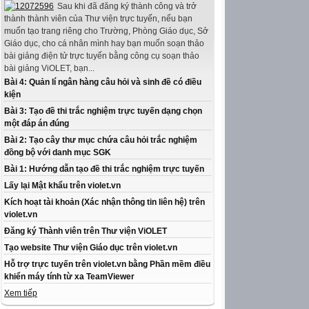
Sau khi đã đăng ký thành công và trở
thành thành viên của Thư viện trực tuyến, nếu bạn
muốn tạo trang riêng cho Trường, Phòng Giáo dục, Sở
Giáo dục, cho cá nhân mình hay bạn muốn soạn thảo
bài giảng điện tử trực tuyến bằng công cụ soạn thảo
bài giảng ViOLET, bạn...
Bài 4: Quản lí ngân hàng câu hỏi và sinh đề có điều
kiện
Bài 3: Tạo đề thi trắc nghiệm trực tuyến dạng chọn
một đáp án đúng
Bài 2: Tạo cây thư mục chứa câu hỏi trắc nghiệm
đồng bộ với danh mục SGK
Bài 1: Hướng dẫn tạo đề thi trắc nghiệm trực tuyến
Lấy lại Mật khẩu trên violet.vn
Kích hoạt tài khoản (Xác nhận thông tin liên hệ) trên
violet.vn
Đăng ký Thành viên trên Thư viện ViOLET
Tạo website Thư viện Giáo dục trên violet.vn
Hỗ trợ trực tuyến trên violet.vn bằng Phần mềm điều
khiển máy tính từ xa TeamViewer
Xem tiếp