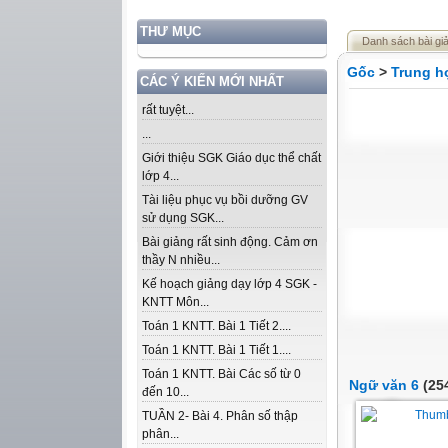
THƯ MỤC
Danh sách bài gi
Gốc
>
Trung h
CÁC Ý KIẾN MỚI NHẤT
rất tuyệt...
...
Giới thiệu SGK Giáo dục thể chất
lớp 4...
Tài liệu phục vụ bồi dưỡng GV
sử dụng SGK...
Bài giảng rất sinh động. Cảm ơn
thầy N nhiều...
Kế hoạch giảng dạy lớp 4 SGK -
KNTT Môn...
Toán 1 KNTT. Bài 1 Tiết 2....
Toán 1 KNTT. Bài 1 Tiết 1....
Toán 1 KNTT. Bài Các số từ 0
Ngữ văn 6
(254
đến 10...
TUẦN 2- Bài 4. Phân số thập
phân...