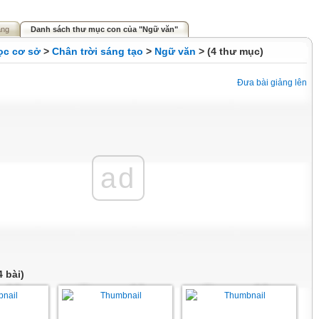
ảng
Danh sách thư mục con của "Ngữ văn"
ọc cơ sở
>
Chân trời sáng tạo
>
Ngữ văn
> (4 thư mục)
Đưa bài giảng lên
ad
 bài)