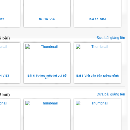
VB2
Bài 10. Viết
Bài 10. VB4
 bài)
Đưa bài giảng lên
94 VIẾT
Bài 6 Tự học một thú vui bổ
Bài 8 Viết văn bản tường trình
ích
 bài)
Đưa bài giảng lên