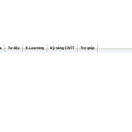
ra
Tư liệu
E-Learning
Kỹ năng CNTT
Trợ giúp