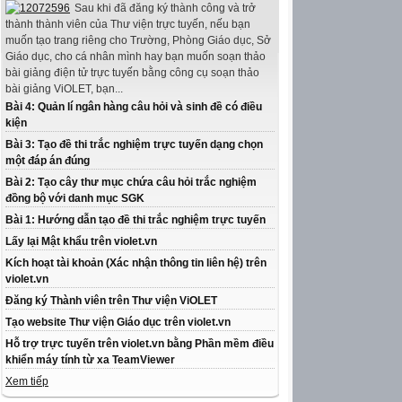
Sau khi đã đăng ký thành công và trở
thành thành viên của Thư viện trực tuyến, nếu bạn
muốn tạo trang riêng cho Trường, Phòng Giáo dục, Sở
Giáo dục, cho cá nhân mình hay bạn muốn soạn thảo
bài giảng điện tử trực tuyến bằng công cụ soạn thảo
bài giảng ViOLET, bạn...
Bài 4: Quản lí ngân hàng câu hỏi và sinh đề có điều
kiện
Bài 3: Tạo đề thi trắc nghiệm trực tuyến dạng chọn
một đáp án đúng
Bài 2: Tạo cây thư mục chứa câu hỏi trắc nghiệm
đồng bộ với danh mục SGK
Bài 1: Hướng dẫn tạo đề thi trắc nghiệm trực tuyến
Lấy lại Mật khẩu trên violet.vn
Kích hoạt tài khoản (Xác nhận thông tin liên hệ) trên
violet.vn
Đăng ký Thành viên trên Thư viện ViOLET
Tạo website Thư viện Giáo dục trên violet.vn
Hỗ trợ trực tuyến trên violet.vn bằng Phần mềm điều
khiển máy tính từ xa TeamViewer
Xem tiếp