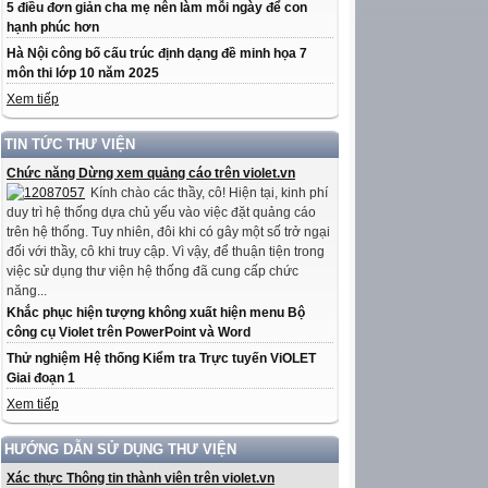
5 điều đơn giản cha mẹ nên làm mỗi ngày để con
hạnh phúc hơn
Hà Nội công bố cấu trúc định dạng đề minh họa 7
môn thi lớp 10 năm 2025
Xem tiếp
TIN TỨC THƯ VIỆN
Chức năng Dừng xem quảng cáo trên violet.vn
Kính chào các thầy, cô! Hiện tại, kinh phí
duy trì hệ thống dựa chủ yếu vào việc đặt quảng cáo
trên hệ thống. Tuy nhiên, đôi khi có gây một số trở ngại
đối với thầy, cô khi truy cập. Vì vậy, để thuận tiện trong
việc sử dụng thư viện hệ thống đã cung cấp chức
năng...
Khắc phục hiện tượng không xuất hiện menu Bộ
công cụ Violet trên PowerPoint và Word
Thử nghiệm Hệ thống Kiểm tra Trực tuyến ViOLET
Giai đoạn 1
Xem tiếp
HƯỚNG DẪN SỬ DỤNG THƯ VIỆN
Xác thực Thông tin thành viên trên violet.vn