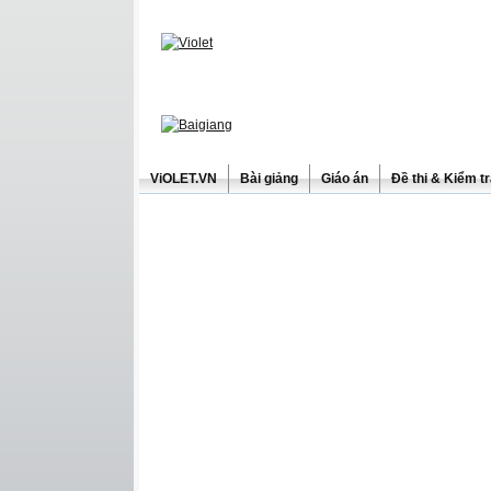
ViOLET.VN
Bài giảng
Giáo án
Đề thi & Kiểm t