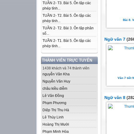
TUẦN 2- T3. Bài 5. Ôn tập các
phép tính...
TUẦN 2- T2. Bài 5. Ôn tập các
Bài 8. 
phép tính...
TUẦN 2- T2. Bài 3. Ôn tập phân
số...
Ngữ văn 7
(266
TUẦN 2- T1. Bài 5. Ôn tập các
phép tính...
THÀNH VIÊN TRỰC TUYẾN
1438 khách và 74 thành viên
nguyễn Văn Kha
Văn 7 tiết 
Nguyễn Văn Huy
châu kiều diễm
Lê Văn Đồng
Ngữ văn 8
(282
Phạm Phương
Diệp Thị Thu Hà
Lê Thùy Linh
Hoàng Thị Mười
Phạm Minh Hòa