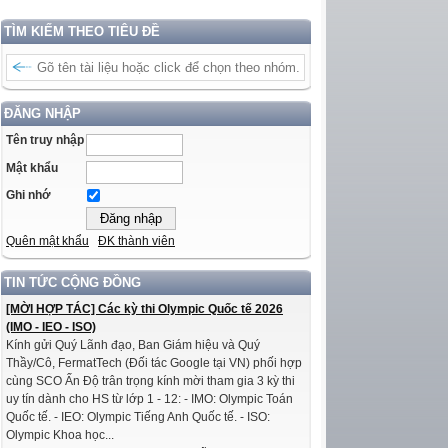
TÌM KIẾM THEO TIÊU ĐỀ
ĐĂNG NHẬP
Tên truy nhập
Mật khẩu
Ghi nhớ
Quên mật khẩu
ĐK thành viên
TIN TỨC CỘNG ĐỒNG
[MỜI HỢP TÁC] Các kỳ thi Olympic Quốc tế 2026
(IMO - IEO - ISO)
Kính gửi Quý Lãnh đạo, Ban Giám hiệu và Quý
Thầy/Cô, FermatTech (Đối tác Google tại VN) phối hợp
cùng SCO Ấn Độ trân trọng kính mời tham gia 3 kỳ thi
uy tín dành cho HS từ lớp 1 - 12: - IMO: Olympic Toán
Quốc tế. - IEO: Olympic Tiếng Anh Quốc tế. - ISO:
Olympic Khoa học...