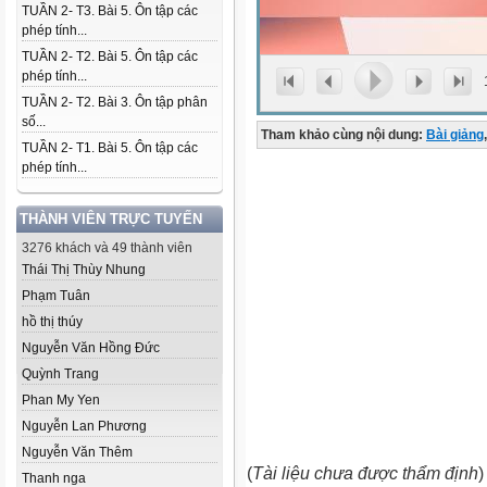
TUẦN 2- T3. Bài 5. Ôn tập các
phép tính...
TUẦN 2- T2. Bài 5. Ôn tập các
phép tính...
TUẦN 2- T2. Bài 3. Ôn tập phân
số...
Tham khảo cùng nội dung:
Bài giảng
,
TUẦN 2- T1. Bài 5. Ôn tập các
phép tính...
THÀNH VIÊN TRỰC TUYẾN
3276 khách và 49 thành viên
Thái Thị Thùy Nhung
Phạm Tuân
hồ thị thúy
Nguyễn Văn Hồng Đức
Quỳnh Trang
Phan My Yen
Nguyễn Lan Phương
Nguyễn Văn Thêm
(
Tài liệu chưa được thẩm định
)
Thanh nga