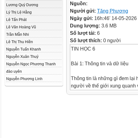
Nguồn:
Lương Quý Dương
Người gửi:
Tăng Phương
Lý Thị Lệ Hằng
Ngày gửi:
16h:46' 14-05-2026
Lê Tấn Phát
Dung lượng:
3.6 MB
Lê Văn Hoàng Vũ
Số lượt tải:
6
Trần Mẫn Nhi
Số lượt thích:
0 người
Lê Thị Thu Hiền
TIN HỌC 6
Nguyễn Tuấn Khanh
Nguyễn Xuân Thuỷ
Bài 1: Thông tin và dữ liệu
Nguyễn Ngọc Phương Thanh
đào uyên
Thông tin là những gì đem lại 
Nguyễn Phương Linh
người về thế giới xung quanh 
mình.
Ví dụ: Hành động khi nhìn thấy
Thông tin được ghi lên vật man
liệu. Dữ liệu được thể hiện d
số, văn bản, hình ảnh và âm th
Ví dụ: Màu sắc của đèn tín hi