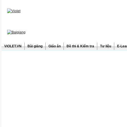
ViOLET.VN
Bài giảng
Giáo án
Đề thi & Kiểm tra
Tư liệu
E-Lea