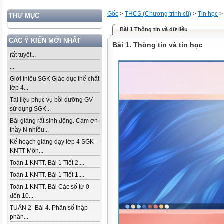
Gốc
>
THCS (Chương trình cũ)
>
Tin học
THƯ MỤC
Bài 1 Thông tin và dữ liệu
CÁC Ý KIẾN MỚI NHẤT
Bài 1. Thông tin và tin học
rất tuyệt...
...
Giới thiệu SGK Giáo dục thể chất
lớp 4...
Tài liệu phục vụ bồi dưỡng GV
sử dụng SGK...
Bài giảng rất sinh động. Cảm ơn
thầy N nhiều...
Kế hoạch giảng dạy lớp 4 SGK -
KNTT Môn...
Toán 1 KNTT. Bài 1 Tiết 2....
Toán 1 KNTT. Bài 1 Tiết 1....
Toán 1 KNTT. Bài Các số từ 0
đến 10...
TUẦN 2- Bài 4. Phân số thập
phân...