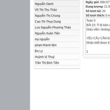
Ngày gửi:
09h:07
Nguyễn Oanh
Dung lượng:
21.
Võ Thị Thu Thảo
Số lượt tải:
20
Số lượt thích:
0 n
Nguyễn Thị Chung
Toán 5
Cao Thi Thuy Dung
BÀI 15: Tỉ lệ bản 
Lưu Nguyễn Phương Thảo
Giáo viên: Hoàng
Nguyễn Xuân Tiến
YÊU CẦU CẦN Đ
my nguyễn
Nhận biết được tỉ
phạm thành tâm
Đo Ly
1
2
Huỳnh Vị Thuý
Trần Thị Bích Tiên
Biết được một số 
thực tế.
KHỞI ĐỘNG
Hãy giúp tôi
giải cứu
Thỏ con nhé!
35 đọc là
Ba mươi lăm