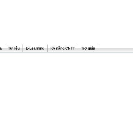
ra
Tư liệu
E-Learning
Kỹ năng CNTT
Trợ giúp