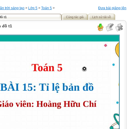
ân trời sáng tạo
>
Lớp 5
>
Toán 5
>
Đưa bài giảng lên
đồ t1
Cùng tác giả
Lịch sử tải về
n đồ t1