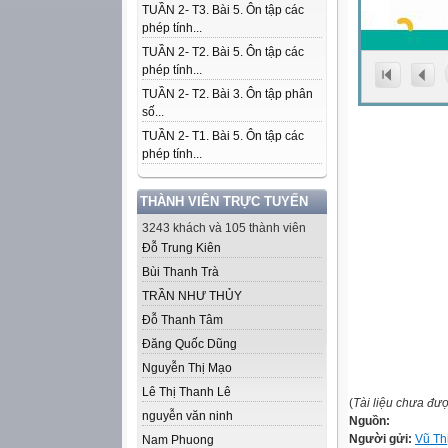
TUẦN 2- T3. Bài 5. Ôn tập các
phép tính...
TUẦN 2- T2. Bài 5. Ôn tập các
phép tính...
TUẦN 2- T2. Bài 3. Ôn tập phân
số...
TUẦN 2- T1. Bài 5. Ôn tập các
phép tính...
THÀNH VIÊN TRỰC TUYẾN
3243 khách và 105 thành viên
Đỗ Trung Kiên
Bùi Thanh Trà
TRẦN NHƯ THỦY
Đỗ Thanh Tâm
Đăng Quốc Dũng
Nguyễn Thị Mạo
Lê Thị Thanh Lê
(
Tài liệu chưa đư
nguyễn văn ninh
Nguồn:
Người gửi:
Vũ Th
Nam Phuong