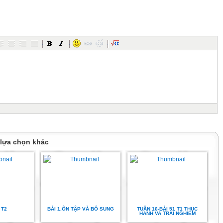
vuông
ời một
ết là
 lựa chọn khác
 T2
BÀI 1.ÔN TẬP VÀ BỔ SUNG
TUẦN 16-BÀI 51 T1 THỤC
HANH VA TRAI NGHIEM