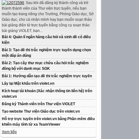
Sau khi đã đăng ký thành công và trở
thành thành viên của Thư viện trực tuyến, nếu bạn
muốn tạo trang riêng cho Trường, Phòng Giáo dục, Sở
Giáo dục, cho cá nhân mình hay bạn muốn soạn thảo
bài giảng điện tử trực tuyến bằng công cụ soạn thảo
bài giảng ViOLET, bạn...
Bài 4: Quản lí ngân hàng câu hỏi và sinh đề có điều
kiện
Bài 3: Tạo đề thi trắc nghiệm trực tuyến dạng chọn
một đáp án đúng
Bài 2: Tạo cây thư mục chứa câu hỏi trắc nghiệm
đồng bộ với danh mục SGK
Bài 1: Hướng dẫn tạo đề thi trắc nghiệm trực tuyến
Lấy lại Mật khẩu trên violet.vn
Kích hoạt tài khoản (Xác nhận thông tin liên hệ) trên
violet.vn
Đăng ký Thành viên trên Thư viện ViOLET
Tạo website Thư viện Giáo dục trên violet.vn
Hỗ trợ trực tuyến trên violet.vn bằng Phần mềm điều
khiển máy tính từ xa TeamViewer
Xem tiếp