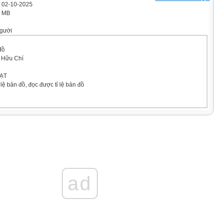
' 02-10-2025
9 MB
gười
đồ
 Hữu Chí
ẠT
 lệ bản đồ, đọc được tỉ lệ bản đồ
ứng dụng của tỉ lệ bản đồ trong
ad