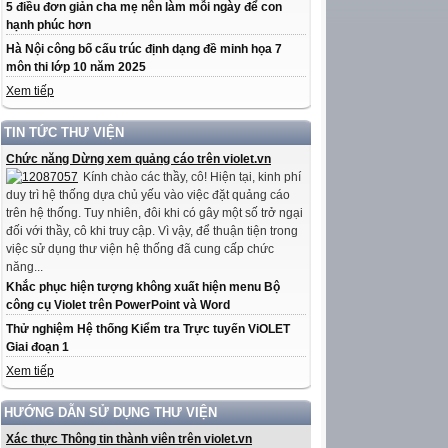
5 điều đơn giản cha mẹ nên làm mỗi ngày để con
hạnh phúc hơn
Hà Nội công bố cấu trúc định dạng đề minh họa 7
môn thi lớp 10 năm 2025
Xem tiếp
TIN TỨC THƯ VIỆN
Chức năng Dừng xem quảng cáo trên violet.vn
Kính chào các thầy, cô! Hiện tại, kinh phí
duy trì hệ thống dựa chủ yếu vào việc đặt quảng cáo
trên hệ thống. Tuy nhiên, đôi khi có gây một số trở ngại
đối với thầy, cô khi truy cập. Vì vậy, để thuận tiện trong
việc sử dụng thư viện hệ thống đã cung cấp chức
năng...
Khắc phục hiện tượng không xuất hiện menu Bộ
công cụ Violet trên PowerPoint và Word
Thử nghiệm Hệ thống Kiểm tra Trực tuyến ViOLET
Giai đoạn 1
Xem tiếp
HƯỚNG DẪN SỬ DỤNG THƯ VIỆN
Xác thực Thông tin thành viên trên violet.vn