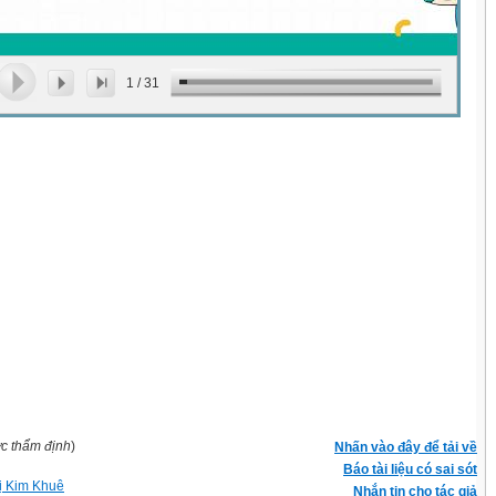
1
/
31
ợc thẩm định
)
Nhấn vào đây để tải về
Báo tài liệu có sai sót
ị Kim Khuê
Nhắn tin cho tác giả