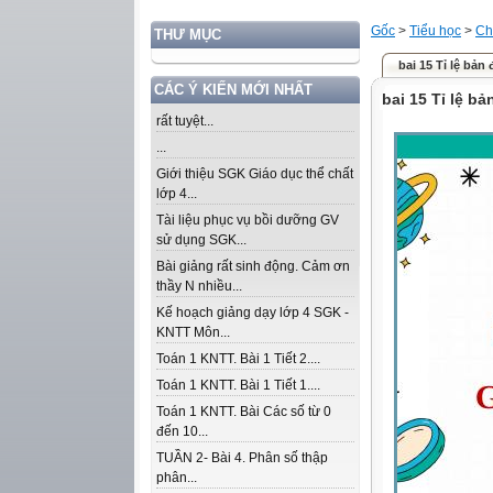
Gốc
>
Tiểu học
>
Ch
THƯ MỤC
bai 15 Tỉ lệ bản 
CÁC Ý KIẾN MỚI NHẤT
bai 15 Tỉ lệ bả
rất tuyệt...
...
Giới thiệu SGK Giáo dục thể chất
lớp 4...
Tài liệu phục vụ bồi dưỡng GV
sử dụng SGK...
Bài giảng rất sinh động. Cảm ơn
thầy N nhiều...
Kế hoạch giảng dạy lớp 4 SGK -
KNTT Môn...
Toán 1 KNTT. Bài 1 Tiết 2....
Toán 1 KNTT. Bài 1 Tiết 1....
Toán 1 KNTT. Bài Các số từ 0
đến 10...
TUẦN 2- Bài 4. Phân số thập
phân...