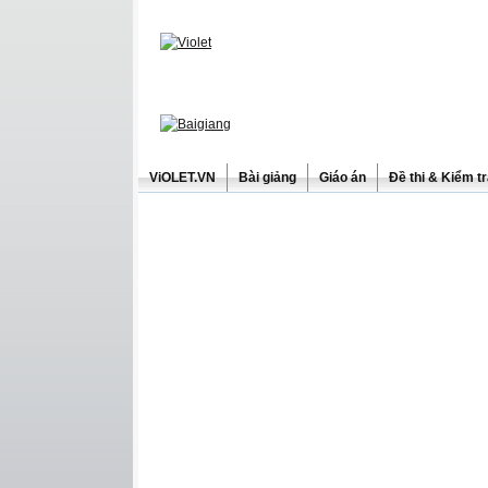
ViOLET.VN
Bài giảng
Giáo án
Đề thi & Kiểm t