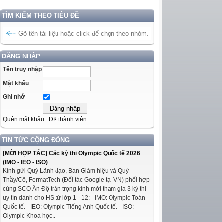
TÌM KIẾM THEO TIÊU ĐỀ
ĐĂNG NHẬP
Tên truy nhập
Mật khẩu
Ghi nhớ
Quên mật khẩu
ĐK thành viên
TIN TỨC CỘNG ĐỒNG
[MỜI HỢP TÁC] Các kỳ thi Olympic Quốc tế 2026
(IMO - IEO - ISO)
Kính gửi Quý Lãnh đạo, Ban Giám hiệu và Quý
Thầy/Cô, FermatTech (Đối tác Google tại VN) phối hợp
cùng SCO Ấn Độ trân trọng kính mời tham gia 3 kỳ thi
uy tín dành cho HS từ lớp 1 - 12: - IMO: Olympic Toán
Quốc tế. - IEO: Olympic Tiếng Anh Quốc tế. - ISO:
Olympic Khoa học...