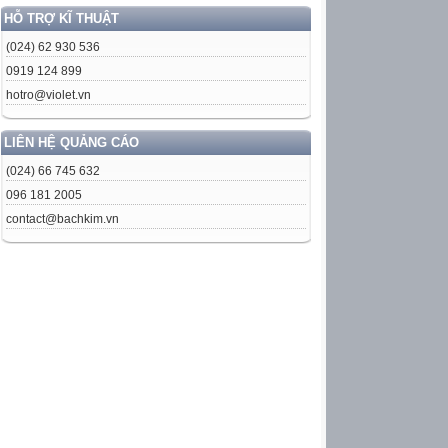
HỖ TRỢ KĨ THUẬT
(024) 62 930 536
0919 124 899
hotro@violet.vn
LIÊN HỆ QUẢNG CÁO
(024) 66 745 632
096 181 2005
contact@bachkim.vn