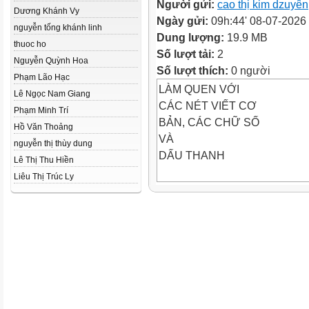
Người gửi:
cao thị kim dzuyên
Dương Khánh Vy
Ngày gửi:
09h:44' 08-07-2026
nguyễn tống khánh linh
Dung lượng:
19.9 MB
thuoc ho
Số lượt tải:
2
Nguyễn Quỳnh Hoa
Số lượt thích:
0 người
Phạm Lão Hạc
LÀM QUEN VỚI
Lê Ngọc Nam Giang
CÁC NÉT VIẾT CƠ
Phạm Minh Trí
BẢN, CÁC CHỮ SỐ
Hồ Văn Thoảng
VÀ
nguyễn thị thùy dung
DẤU THANH
Lê Thị Thu Hiền
Liêu Thị Trúc Ly
a) Nhận diện các nét viết cơ
bản
Nét
ngang
Nét sổ
Nét
xiên
phải