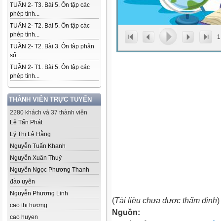
TUẦN 2- T3. Bài 5. Ôn tập các
phép tính...
TUẦN 2- T2. Bài 5. Ôn tập các
phép tính...
1
TUẦN 2- T2. Bài 3. Ôn tập phân
số...
TUẦN 2- T1. Bài 5. Ôn tập các
phép tính...
THÀNH VIÊN TRỰC TUYẾN
2280 khách và 37 thành viên
Lê Tấn Phát
Lý Thị Lệ Hằng
Nguyễn Tuấn Khanh
Nguyễn Xuân Thuỷ
Nguyễn Ngọc Phương Thanh
đào uyên
Nguyễn Phương Linh
(
Tài liệu chưa được thẩm định
)
cao thị hương
Nguồn:
cao huyen