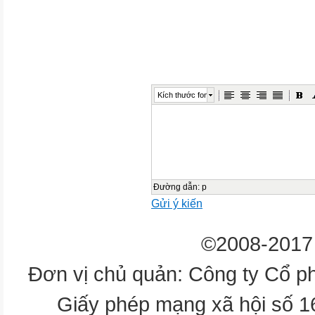
Nét
xiên
trái
ʹ
ʺ
Kích thước font
ʼ
ʻ
Nét
móc
Đường dẫn
:
p
xuôi
Gửi ý kiến
Nét
móc
©2008-2017 
ngược
Nét
Đơn vị chủ quản: Công ty Cổ p
móc
Giấy phép mạng xã hội số 
hai đầu