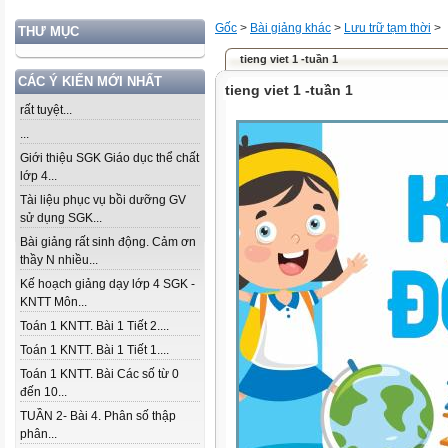
Gốc
>
Bài giảng khác
>
Lưu trữ tạm thời
>
THƯ MỤC
tieng viet 1 -tuần 1
CÁC Ý KIẾN MỚI NHẤT
tieng viet 1 -tuần 1
rất tuyệt...
...
Giới thiệu SGK Giáo dục thể chất
lớp 4...
Tài liệu phục vụ bồi dưỡng GV
sử dụng SGK...
Bài giảng rất sinh động. Cảm ơn
thầy N nhiều...
Kế hoạch giảng dạy lớp 4 SGK -
KNTT Môn...
Toán 1 KNTT. Bài 1 Tiết 2....
Toán 1 KNTT. Bài 1 Tiết 1....
Toán 1 KNTT. Bài Các số từ 0
đến 10...
TUẦN 2- Bài 4. Phân số thập
phân...