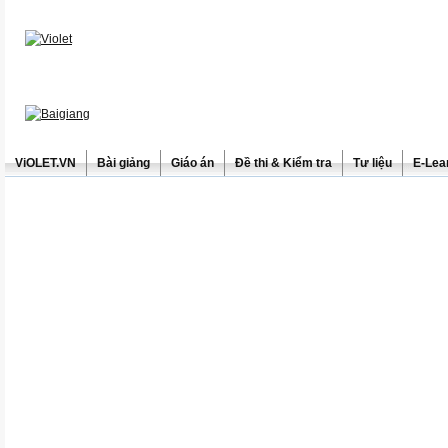
ViOLET.VN
Bài giảng
Giáo án
Đề thi & Kiểm tra
Tư liệu
E-Lea