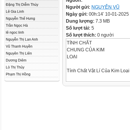
Nguồn:
Đặng Thị Diễm Thúy
Người gửi:
NGUYỄN VŨ
Lê Gia Linh
Ngày gửi:
00h:14' 10-01-2025
Nguyễn Thế Hưng
Dung lượng:
7.3 MB
Trần Ngọc Hà
Số lượt tải:
5
lê ngoc linh
Số lượt thích:
0 người
Nguyễn Thị Lan Anh
TÍNH CHẤT
Vũ Thanh Huyền
CHUNG CỦA KIM
Nguyên Thị Liên
LOẠI
Dương Diêm
Lò Thị Thủy
Tính Chất Vật Lí Của Kim Loại
Phạm Thị Hồng
TÍNH CHẤT VẬT LÍ CỦA KIM 
Tính Chất Vật Lí Của Kim Loại
Tính Chất Vật Lí Của Kim Loại
Tính Chất Vật Lí Của Kim Loại