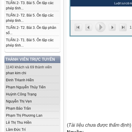
TUẦN 2- T3. Bài 5. Ôn tập các
phép tính...
TUẦN 2- T2. Bài 5. Ôn tập các
phép tính...
1
TUẦN 2- T2. Bài 3. Ôn tập phân
số...
TUẦN 2- T1. Bài 5. Ôn tập các
phép tính...
THÀNH VIÊN TRỰC TUYẾN
1140 khách và 69 thành viên
phan kim chi
Đinh THanh Hiền
Phạm Nguyễn Thủy Tiên
Huỳnh Công Trạng
Nguyễn Thị Vẹn
Phạm Bảo Trân
Phạm Thị Phương Lan
Lê Thị Thu Hiền
(
Tài liệu chưa được thẩm định
)
Lâm Đức Trí