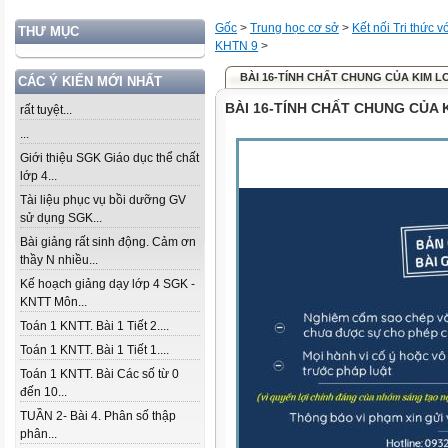
Gốc
>
Trung học cơ sở
>
Kết nối Tri thức 
THƯ MỤC
KHTN 9
>
BÀI 16-TÍNH CHẤT CHUNG CỦA KIM LO
CÁC Ý KIẾN MỚI NHẤT
BÀI 16-TÍNH CHẤT CHUNG CỦA K
rất tuyệt...
...
Giới thiệu SGK Giáo dục thể chất
lớp 4...
Tài liệu phục vụ bồi dưỡng GV
sử dụng SGK...
Bài giảng rất sinh động. Cảm ơn
thầy N nhiều...
Kế hoạch giảng dạy lớp 4 SGK -
KNTT Môn...
Toán 1 KNTT. Bài 1 Tiết 2....
Toán 1 KNTT. Bài 1 Tiết 1....
Toán 1 KNTT. Bài Các số từ 0
đến 10...
TUẦN 2- Bài 4. Phân số thập
phân...