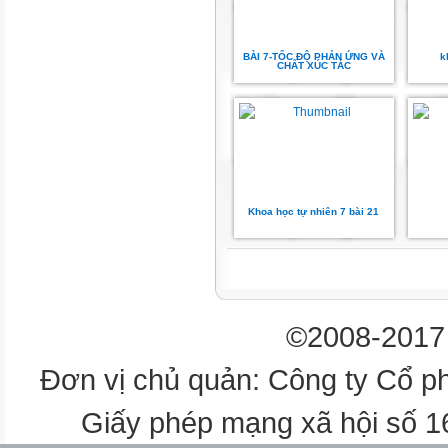
học của các phản ứng xảy ra ở
BÀI 7-TỐC ĐỘ PHẢN ỨNG VÀ
k
2Na + Cl2
CHẤT XÚC TÁC
2NaCl
Khoa học tự nhiên 7 bài 21
©2008-2017 
Đơn vị chủ quản: Công ty Cổ p
Giấy phép mạng xã hội số 