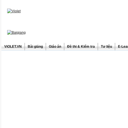
ViOLET.VN
Bài giảng
Giáo án
Đề thi & Kiểm tra
Tư liệu
E-Lea