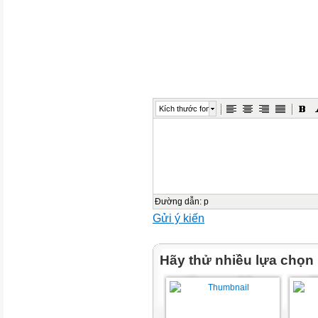
Tính Chất Vật Lí Của Kim Loại
Tính Chất Vật Lí Của Kim Loại
Tính Chất Vật Lí Của Kim Loại
Kích thước font
TÍNH CHẤT HÓA HỌC
CỦA KIM LOẠI
SẮT CHÁY TRONG OXYGEN
Đường dẫn
:
p
NHÔM CHÁY TRONG OXYG
Gửi ý kiến
Sodium tác dụng với chlorine
Hãy thử nhiều lựa chọn
Sắt tác dụng với chlorine
Quan sát thí nghiệm, viết phươ