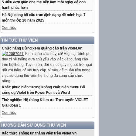
5 điều đơn giản cha mẹ nên làm mỗi ngày để con
hạnh phúc hơn
Hà Nội công bố cấu trúc định dạng đề minh họa 7
môn thi lớp 10 năm 2025
Xem tiếp
TIN TỨC THƯ VIỆN
Chức năng Dừng xem quảng cáo trên violet.vn
Kính chào các thầy, cô! Hiện tại, kinh phí
duy trì hệ thống dựa chủ yếu vào việc đặt quảng cáo
trên hệ thống. Tuy nhiên, đôi khi có gây một số trở ngại
đối với thầy, cô khi truy cập. Vì vậy, để thuận tiện trong
việc sử dụng thư viện hệ thống đã cung cấp chức
năng...
Khắc phục hiện tượng không xuất hiện menu Bộ
công cụ Violet trên PowerPoint và Word
Thử nghiệm Hệ thống Kiểm tra Trực tuyến ViOLET
Giai đoạn 1
Xem tiếp
HƯỚNG DẪN SỬ DỤNG THƯ VIỆN
Xác thực Thông tin thành viên trên violet.vn