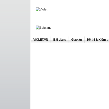
ViOLET.VN
Bài giảng
Giáo án
Đề thi & Kiểm t