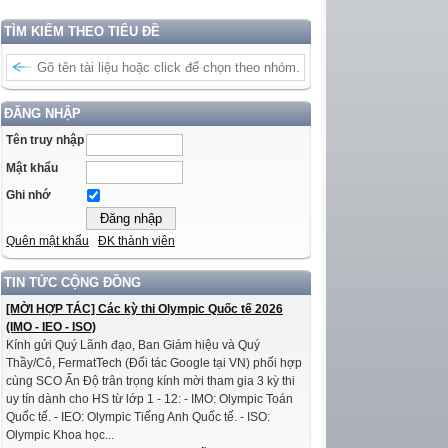
TÌM KIẾM THEO TIÊU ĐỀ
ĐĂNG NHẬP
Tên truy nhập
Mật khẩu
Ghi nhớ
Quên mật khẩu
ĐK thành viên
TIN TỨC CỘNG ĐỒNG
[MỜI HỢP TÁC] Các kỳ thi Olympic Quốc tế 2026
(IMO - IEO - ISO)
Kính gửi Quý Lãnh đạo, Ban Giám hiệu và Quý
Thầy/Cô, FermatTech (Đối tác Google tại VN) phối hợp
cùng SCO Ấn Độ trân trọng kính mời tham gia 3 kỳ thi
uy tín dành cho HS từ lớp 1 - 12: - IMO: Olympic Toán
Quốc tế. - IEO: Olympic Tiếng Anh Quốc tế. - ISO:
Olympic Khoa học...