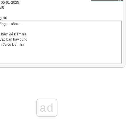
' 05-01-2025
 MB
gười
háng … năm …
 bảo” để kiểm tra
 Các bạn hãy cùng
n để cô kiếm tra
Toán
háng … năm …
ad
ép tính với số thập phân bằng