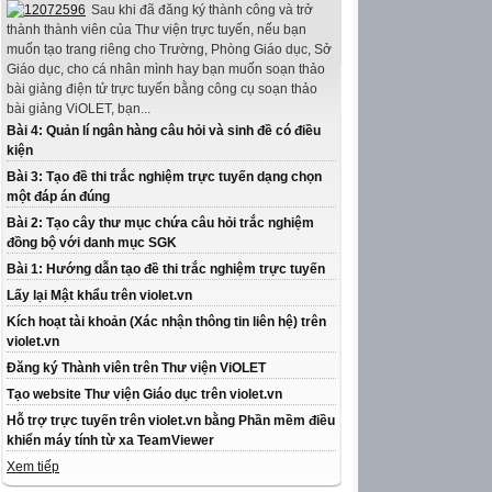
Sau khi đã đăng ký thành công và trở
thành thành viên của Thư viện trực tuyến, nếu bạn
muốn tạo trang riêng cho Trường, Phòng Giáo dục, Sở
Giáo dục, cho cá nhân mình hay bạn muốn soạn thảo
bài giảng điện tử trực tuyến bằng công cụ soạn thảo
bài giảng ViOLET, bạn...
Bài 4: Quản lí ngân hàng câu hỏi và sinh đề có điều
kiện
Bài 3: Tạo đề thi trắc nghiệm trực tuyến dạng chọn
một đáp án đúng
Bài 2: Tạo cây thư mục chứa câu hỏi trắc nghiệm
đồng bộ với danh mục SGK
Bài 1: Hướng dẫn tạo đề thi trắc nghiệm trực tuyến
Lấy lại Mật khẩu trên violet.vn
Kích hoạt tài khoản (Xác nhận thông tin liên hệ) trên
violet.vn
Đăng ký Thành viên trên Thư viện ViOLET
Tạo website Thư viện Giáo dục trên violet.vn
Hỗ trợ trực tuyến trên violet.vn bằng Phần mềm điều
khiển máy tính từ xa TeamViewer
Xem tiếp