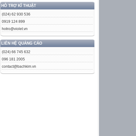
HỖ TRỢ KĨ THUẬT
(024) 62 930 536
0919 124 899
hotro@violet.vn
LIÊN HỆ QUẢNG CÁO
(024) 66 745 632
096 181 2005
contact@bachkim.vn