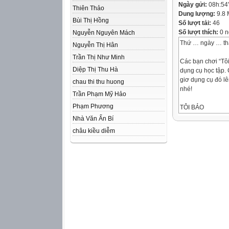
Ngày gửi:
08h:54
Thiên Thảo
Dung lượng:
9.8
Bùi Thị Hồng
Số lượt tải:
46
Số lượt thích:
0 n
Nguyễn Nguyên Mách
Thứ … ngày … t
Nguyễn Thị Hân
Trần Thị Như Minh
Các bạn chơi “Tôi
Diệp Thị Thu Hà
dụng cụ học tập.
giơ dụng cụ đó lê
chau thi thu huong
nhé!
Trần Phạm Mỹ Hảo
Phạm Phương
TÔI BẢO
Sách giáo khoa 
Nhà Văn Ẩn Bí
châu kiều diễm
Bút chì
Cây thước
Thứ … ngày … t
2
Em có biết?
Thực hiện các ph