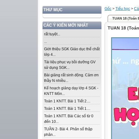
Gốc
>
Tiểu học
>
Cá
THƯ MỤC
TUAN 18 (Toán
CÁC Ý KIẾN MỚI NHẤT
TUAN 18 (Toá
rất tuyệt...
...
Giới thiệu SGK Giáo dục thể chất
lớp 4...
Tài liệu phục vụ bồi dưỡng GV
sử dụng SGK...
Bài giảng rất sinh động. Cảm ơn
thầy N nhiều...
Kế hoạch giảng dạy lớp 4 SGK -
KNTT Môn...
Toán 1 KNTT. Bài 1 Tiết 2....
Toán 1 KNTT. Bài 1 Tiết 1....
Toán 1 KNTT. Bài Các số từ 0
đến 10...
TUẦN 2- Bài 4. Phân số thập
phân...