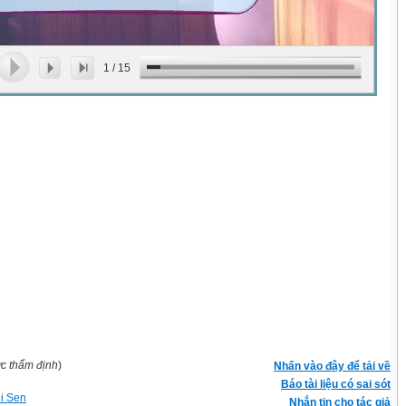
1
/
15
ợc thẩm định
)
Nhấn vào đây để tải về
Báo tài liệu có sai sót
hi Sen
Nhắn tin cho tác giả