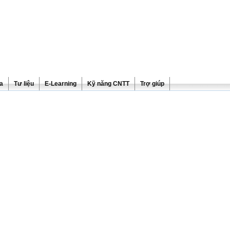
ra
Tư liệu
E-Learning
Kỹ năng CNTT
Trợ giúp