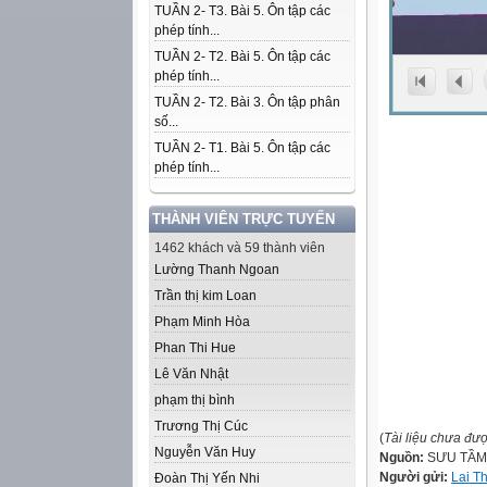
TUẦN 2- T3. Bài 5. Ôn tập các
phép tính...
TUẦN 2- T2. Bài 5. Ôn tập các
phép tính...
TUẦN 2- T2. Bài 3. Ôn tập phân
số...
TUẦN 2- T1. Bài 5. Ôn tập các
phép tính...
THÀNH VIÊN TRỰC TUYẾN
1462 khách và 59 thành viên
Lường Thanh Ngoan
Trần thị kim Loan
Phạm Minh Hòa
Phan Thi Hue
Lê Văn Nhật
phạm thị bình
Trương Thị Cúc
(
Tài liệu chưa đư
Nguyễn Văn Huy
Nguồn:
SƯU TẦM
Người gửi:
Lai T
Đoàn Thị Yến Nhi