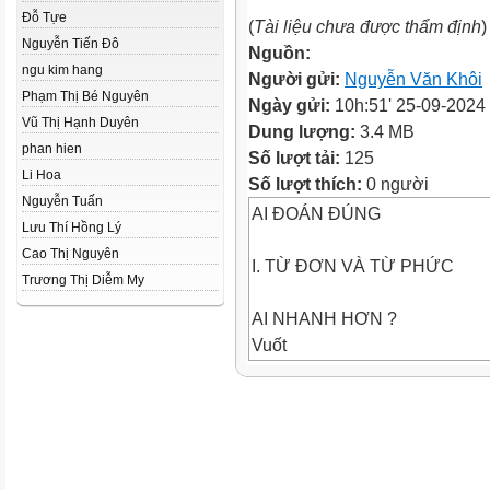
Đỗ Tựe
(
Tài liệu chưa được thẩm định
)
Nguyễn Tiến Đô
Nguồn:
ngu kim hang
Người gửi:
Nguyễn Văn Khôi
Phạm Thị Bé Nguyên
Ngày gửi:
10h:51' 25-09-2024
Vũ Thị Hạnh Duyên
Dung lượng:
3.4 MB
phan hien
Số lượt tải:
125
Li Hoa
Số lượt thích:
0 người
Nguyễn Tuấn
AI ĐOÁN ĐÚNG
Lưu Thí Hồng Lý
Cao Thị Nguyên
I. TỪ ĐƠN VÀ TỪ PHỨC
Trương Thị Diễm My
AI NHANH HƠN ?
Vuốt
Nhọn hoắt
Rung rinh
Cánh