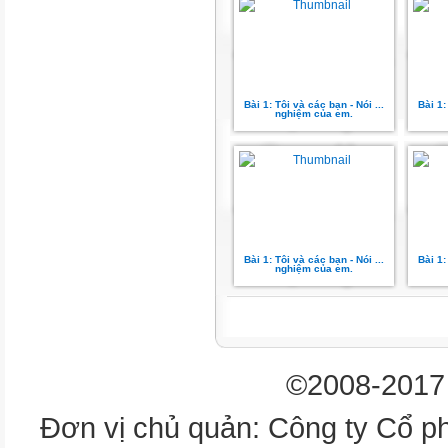
B
cánh
Bài 1: Tôi và các bạn - Nói ...
Bài 1:
hủn hoẳn
nghiệm của em.
vuốt
nhọn hoắt
nhai
Bài 1: Tôi và các bạn - Nói ...
Bài 1:
nghiệm của em.
ngoàm ngoạp
màu nâu
©2008-2017 
bóng mỡ
Đơn vị chủ quản: Công ty Cổ p