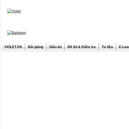
ViOLET.VN
Bài giảng
Giáo án
Đề thi & Kiểm tra
Tư liệu
E-Lea