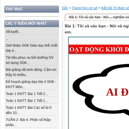
Gốc
>
Trung học cơ sở
>
Kết nối Tri thức 
THƯ MỤC
Bài 1: Tôi và các bạn - Nói ... nghiệm c
CÁC Ý KIẾN MỚI NHẤT
Bài 1: Tôi và các bạn - Nói và ng
rất tuyệt...
em.
...
Giới thiệu SGK Giáo dục thể chất
lớp 4...
Tài liệu phục vụ bồi dưỡng GV
sử dụng SGK...
Bài giảng rất sinh động. Cảm ơn
thầy N nhiều...
Kế hoạch giảng dạy lớp 4 SGK -
KNTT Môn...
Toán 1 KNTT. Bài 1 Tiết 2....
Toán 1 KNTT. Bài 1 Tiết 1....
Toán 1 KNTT. Bài Các số từ 0
đến 10...
TUẦN 2- Bài 4. Phân số thập
phân...