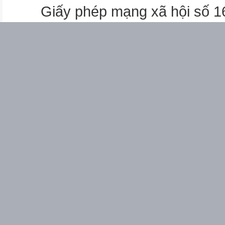
răng
Giấy phép mạng xã hội số 
đen nhánh
người
rung rinh
Từ phức cấu tạo như thế
nào?
A
 Từ ghép là những từ
phức được tạo ra bằng
cách ghép các tiếng có
nghĩa với nhau
 Từ láy là những từ
phức được tạo ra nhờ
phép láy âm.