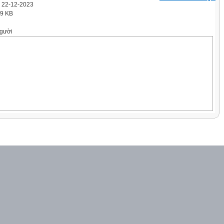
' 22-12-2023
.9 KB
gười
AO DUYÊN
, đôi khi có những điều rất khó nói,
ad
ìm cách nói ra để nhận được sự cảm thông,
người nào đó. Đã bao giờ bạn gặp một tình
hưa?