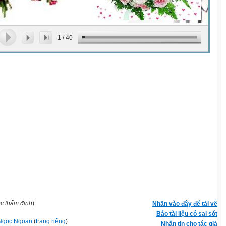
1
/
40
ợc thẩm định
)
Nhấn vào đây để tải về
Báo tài liệu có sai sót
Ngọc Ngoan
(
trang riêng
)
Nhắn tin cho tác giả