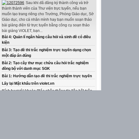
Sau khi đã đăng ký thành công và trở
thành thành viên của Thư viện trực tuyến, nếu bạn
muốn tạo trang riêng cho Trường, Phòng Giáo dục, Sở
Giáo dục, cho cá nhân mình hay bạn muốn soạn thảo
bài giảng điện tử trực tuyến bằng công cụ soạn thảo
bài giảng ViOLET, bạn...
Bài 4: Quản lí ngân hàng câu hỏi và sinh đề có điều
kiện
Bài 3: Tạo đề thi trắc nghiệm trực tuyến dạng chọn
một đáp án đúng
Bài 2: Tạo cây thư mục chứa câu hỏi trắc nghiệm
đồng bộ với danh mục SGK
Bài 1: Hướng dẫn tạo đề thi trắc nghiệm trực tuyến
Lấy lại Mật khẩu trên violet.vn
Kích hoạt tài khoản (Xác nhận thông tin liên hệ) trên
violet.vn
Đăng ký Thành viên trên Thư viện ViOLET
Tạo website Thư viện Giáo dục trên violet.vn
Hỗ trợ trực tuyến trên violet.vn bằng Phần mềm điều
khiển máy tính từ xa TeamViewer
Xem tiếp