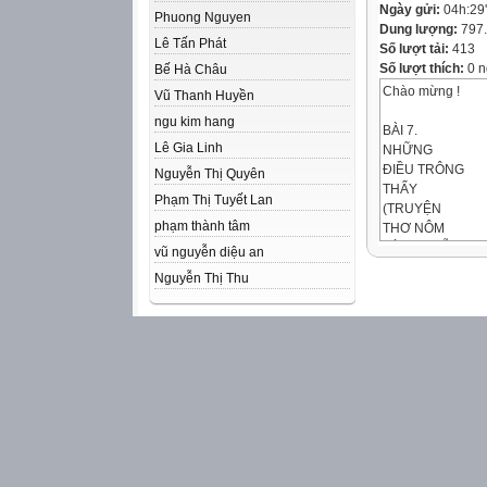
Ngày gửi:
04h:29
Phuong Nguyen
Dung lượng:
797
Lê Tấn Phát
Số lượt tải:
413
Số lượt thích:
0 n
Bế Hà Châu
Chào mừng !
Vũ Thanh Huyền
ngu kim hang
BÀI 7.
Lê Gia Linh
NHỮNG
ĐIỀU TRÔNG
Nguyễn Thị Quyên
THẤY
Phạm Thị Tuyết Lan
(TRUYỆN
phạm thành tâm
THƠ NÔM
VÀ NGUYỄN
vũ nguyễn diệu an
DU)
Nguyễn Thị Thu
VĂN BẢN 1. TR
KHỞI ĐỘNG
? Trong cuộc sống
nhưng vẫn phải t
chia sẻ của một 
huống như vậy c