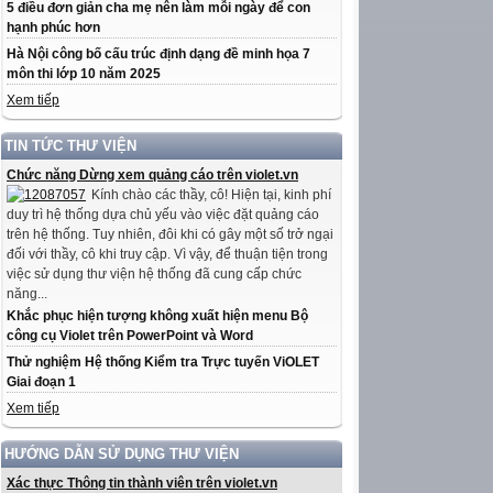
5 điều đơn giản cha mẹ nên làm mỗi ngày để con
hạnh phúc hơn
Hà Nội công bố cấu trúc định dạng đề minh họa 7
môn thi lớp 10 năm 2025
Xem tiếp
TIN TỨC THƯ VIỆN
Chức năng Dừng xem quảng cáo trên violet.vn
Kính chào các thầy, cô! Hiện tại, kinh phí
duy trì hệ thống dựa chủ yếu vào việc đặt quảng cáo
trên hệ thống. Tuy nhiên, đôi khi có gây một số trở ngại
đối với thầy, cô khi truy cập. Vì vậy, để thuận tiện trong
việc sử dụng thư viện hệ thống đã cung cấp chức
năng...
Khắc phục hiện tượng không xuất hiện menu Bộ
công cụ Violet trên PowerPoint và Word
Thử nghiệm Hệ thống Kiểm tra Trực tuyến ViOLET
Giai đoạn 1
Xem tiếp
HƯỚNG DẪN SỬ DỤNG THƯ VIỆN
Xác thực Thông tin thành viên trên violet.vn