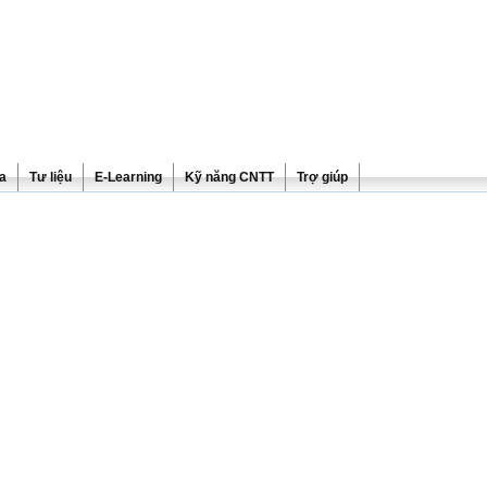
ra
Tư liệu
E-Learning
Kỹ năng CNTT
Trợ giúp