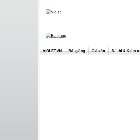
ViOLET.VN
Bài giảng
Giáo án
Đề thi & Kiểm t