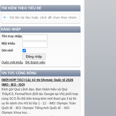
TÌM KIẾM THEO TIÊU ĐỀ
ĐĂNG NHẬP
Tên truy nhập
Mật khẩu
Ghi nhớ
Quên mật khẩu
ĐK thành viên
TIN TỨC CỘNG ĐỒNG
[MỜI HỢP TÁC] Các kỳ thi Olympic Quốc tế 2026
(IMO - IEO - ISO)
Kính gửi Quý Lãnh đạo, Ban Giám hiệu và Quý
Thầy/Cô, FermatTech (Đối tác Google tại VN) phối hợp
cùng SCO Ấn Độ trân trọng kính mời tham gia 3 kỳ thi
uy tín dành cho HS từ lớp 1 - 12: - IMO: Olympic Toán
Quốc tế. - IEO: Olympic Tiếng Anh Quốc tế. - ISO:
Olympic Khoa học...