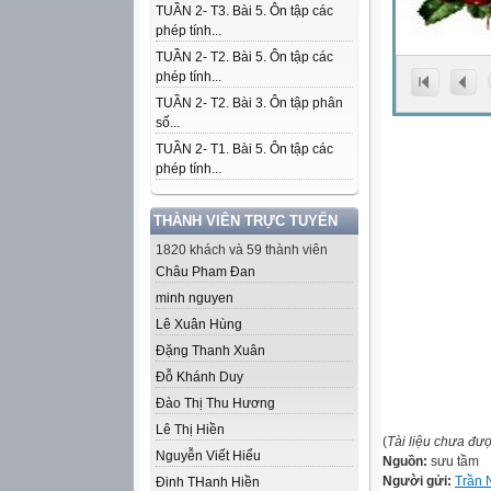
TUẦN 2- T3. Bài 5. Ôn tập các
phép tính...
TUẦN 2- T2. Bài 5. Ôn tập các
phép tính...
TUẦN 2- T2. Bài 3. Ôn tập phân
số...
TUẦN 2- T1. Bài 5. Ôn tập các
phép tính...
THÀNH VIÊN TRỰC TUYẾN
1820 khách và 59 thành viên
Châu Pham Đan
minh nguyen
Lê Xuân Hùng
Đặng Thanh Xuân
Đỗ Khánh Duy
Đào Thị Thu Hương
Lê Thị Hiền
(
Tài liệu chưa đư
Nguyễn Viết Hiểu
Nguồn:
sưu tầm
Người gửi:
Trần 
Đinh THanh Hiền