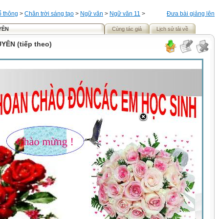
ổ thông
>
Chân trời sáng tạo
>
Ngữ văn
>
Ngữ văn 11
>
Đưa bài giảng lên
YÊN
Cùng tác giả
Lịch sử tải về
YÊN (tiếp theo)