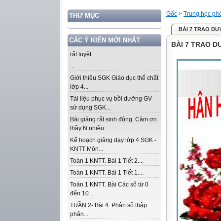
Gốc
>
Trung học ph
THƯ MỤC
BÀI 7 TRAO DU
CÁC Ý KIẾN MỚI NHẤT
BÀI 7 TRAO DU
rất tuyệt...
...
Giới thiệu SGK Giáo dục thể chất
lớp 4...
Tài liệu phục vụ bồi dưỡng GV
sử dụng SGK...
Bài giảng rất sinh động. Cảm ơn
thầy N nhiều...
Kế hoạch giảng dạy lớp 4 SGK -
KNTT Môn...
Toán 1 KNTT. Bài 1 Tiết 2....
Toán 1 KNTT. Bài 1 Tiết 1....
Toán 1 KNTT. Bài Các số từ 0
đến 10...
TUẦN 2- Bài 4. Phân số thập
phân...