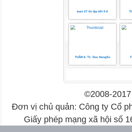
a. Trời càng rét, thông càng xa
tuan 27 ôn tập tiết 3-4
T
CN1
CN2
VN1
VN2
TUẦN 6- T1. Doc.HangSo
T
b. Thuyền chưa cập bến, dân l
CN1
©2008-2017 
CN2
Đơn vị chủ quản: Công ty Cổ p
VN1
Giấy phép mạng xã hội số 
VN2