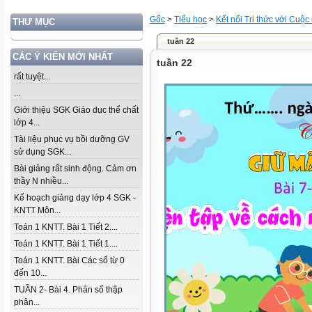
Gốc
>
Tiểu học
>
Kết nối Tri thức với Cuộc
THƯ MỤC
tuần 22
CÁC Ý KIẾN MỚI NHẤT
tuần 22
rất tuyệt...
...
Giới thiệu SGK Giáo dục thể chất
lớp 4...
Tài liệu phục vụ bồi dưỡng GV
sử dụng SGK...
Bài giảng rất sinh động. Cảm ơn
thầy N nhiều...
Kế hoạch giảng dạy lớp 4 SGK -
KNTT Môn...
Toán 1 KNTT. Bài 1 Tiết 2....
Toán 1 KNTT. Bài 1 Tiết 1....
Toán 1 KNTT. Bài Các số từ 0
đến 10...
TUẦN 2- Bài 4. Phân số thập
phân...