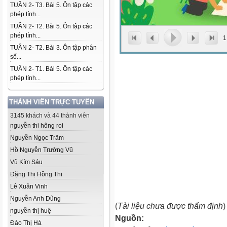
TUẦN 2- T3. Bài 5. Ôn tập các
phép tính...
TUẦN 2- T2. Bài 5. Ôn tập các
phép tính...
1
TUẦN 2- T2. Bài 3. Ôn tập phân
số...
TUẦN 2- T1. Bài 5. Ôn tập các
phép tính...
THÀNH VIÊN TRỰC TUYẾN
3145 khách và 44 thành viên
nguyễn thi hông roi
Nguyễn Ngọc Trâm
Hồ Nguyễn Trường Vũ
Vũ Kím Sáu
Đặng Thị Hồng Thi
Lê Xuân Vinh
Nguyễn Anh Dũng
(
Tài liệu chưa được thẩm định
)
nguyễn thị huệ
Nguồn:
Đào Thị Hà