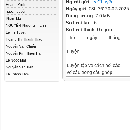
Người gửi:
Lý Chuyến
Hoàng Minh
Ngày gửi:
08h:36' 20-02-2025
ngọc nguyễn
Dung lượng:
7.0 MB
Phạm Mai
Số lượt tải:
16
NGUYỄN Phương Thanh
Số lượt thích:
0 người
Lê Thị Tuyết
Thứ……. ngày……. tháng……
Hoàng Thị Thanh Thảo
Nguyễn Văn Chiến
Luyện
Nguyễn Kim Thiên Hân
Lê Ngọc Mai
Luyện tập về cách nối các
Nguyễn Văn Tiến
vế câu trong câu ghép
Lê Thành Lâm
1. Đọc các câu ghép sau và th
a. Trời càng rét, thông càng xa
Ma Văn Kháng
b. Thuyền chưa cập bến, dân l
Minh Tâm
c. Mặt trời vừa lên, nắng đã l
Hồng Hoa