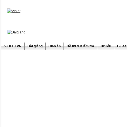
ViOLET.VN
Bài giảng
Giáo án
Đề thi & Kiểm tra
Tư liệu
E-Lea