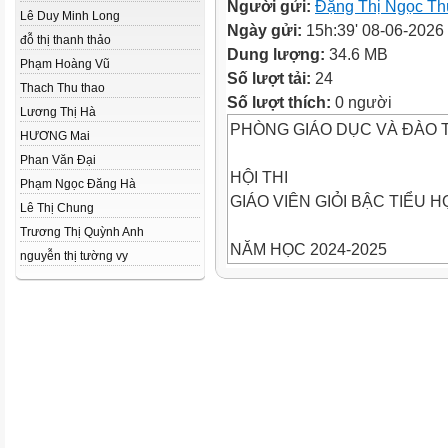
Người gửi:
Đặng Thị Ngọc Th
Lê Duy Minh Long
Ngày gửi:
15h:39' 08-06-2026
đỗ thị thanh thảo
Dung lượng:
34.6 MB
Phạm Hoàng Vũ
Số lượt tải:
24
Thach Thu thao
Số lượt thích:
0 người
Lương Thị Hà
PHÒNG GIÁO DỤC VÀ ĐÀO 
HƯƠNG Mai
Phan Văn Đại
HỘI THI
Phạm Ngọc Đăng Hà
GIÁO VIÊN GIỎI BẬC TIỂU 
Lê Thị Chung
Trương Thị Quỳnh Anh
NĂM HỌC 2024-2025
nguyễn thị tường vy
Giáo viên:ĐẶNG THỊ NGỌC 
Đơn vị: Trường Tiểu học Huyề
Để xuồng được vững chắc, ng
những chiếc “cong” đóng vào b
xuồng,tạo thành bộ khung hình
Để xuồng được vững chắc, ng