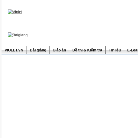
ViOLET.VN
Bài giảng
Giáo án
Đề thi & Kiểm tra
Tư liệu
E-Lea