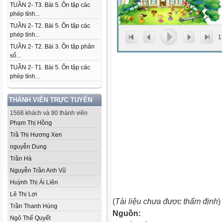
TUẦN 2- T3. Bài 5. Ôn tập các
phép tính...
TUẦN 2- T2. Bài 5. Ôn tập các
phép tính...
1
TUẦN 2- T2. Bài 3. Ôn tập phân
số...
TUẦN 2- T1. Bài 5. Ôn tập các
phép tính...
THÀNH VIÊN TRỰC TUYẾN
1568 khách và 90 thành viên
Phạm Thị Hồng
Trầ Thị Hương Xen
nguyễn Dung
Trần Hà
Nguyễn Trần Anh Vũ
Huỳnh Thị Ái Liên
Lê Thị Lợi
(
Tài liệu chưa được thẩm định
)
Trần Thanh Hùng
Nguồn:
Ngô Thế Quyết