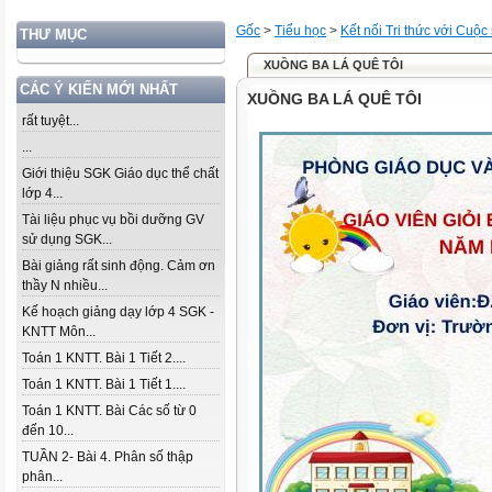
Gốc
>
Tiểu học
>
Kết nối Tri thức với Cuộc
THƯ MỤC
XUỒNG BA LÁ QUÊ TÔI
CÁC Ý KIẾN MỚI NHẤT
XUỒNG BA LÁ QUÊ TÔI
rất tuyệt...
...
Giới thiệu SGK Giáo dục thể chất
lớp 4...
Tài liệu phục vụ bồi dưỡng GV
sử dụng SGK...
Bài giảng rất sinh động. Cảm ơn
thầy N nhiều...
Kế hoạch giảng dạy lớp 4 SGK -
KNTT Môn...
Toán 1 KNTT. Bài 1 Tiết 2....
Toán 1 KNTT. Bài 1 Tiết 1....
Toán 1 KNTT. Bài Các số từ 0
đến 10...
TUẦN 2- Bài 4. Phân số thập
phân...