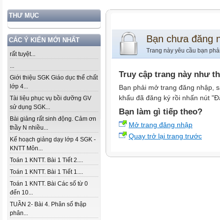
THƯ MỤC
Bạn chưa đăng 
CÁC Ý KIẾN MỚI NHẤT
Trang này yêu cầu bạn phả
rất tuyệt...
...
Truy cập trang này như t
Giới thiệu SGK Giáo dục thể chất
lớp 4...
Bạn phải mở trang đăng nhập, s
khẩu đã đăng ký rồi nhấn nút "Đ
Tài liệu phục vụ bồi dưỡng GV
sử dụng SGK...
Bạn làm gì tiếp theo?
Bài giảng rất sinh động. Cảm ơn
Mở trang đăng nhập
thầy N nhiều...
Quay trở lại trang trước
Kế hoạch giảng dạy lớp 4 SGK -
KNTT Môn...
Toán 1 KNTT. Bài 1 Tiết 2....
Toán 1 KNTT. Bài 1 Tiết 1....
Toán 1 KNTT. Bài Các số từ 0
đến 10...
TUẦN 2- Bài 4. Phân số thập
phân...