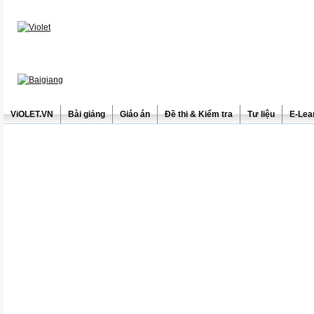
ViOLET.VN
Bài giảng
Giáo án
Đề thi & Kiểm tra
Tư liệu
E-Lea