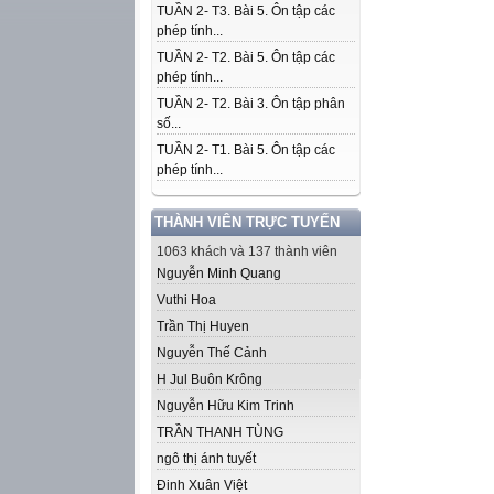
TUẦN 2- T3. Bài 5. Ôn tập các
phép tính...
TUẦN 2- T2. Bài 5. Ôn tập các
phép tính...
TUẦN 2- T2. Bài 3. Ôn tập phân
số...
TUẦN 2- T1. Bài 5. Ôn tập các
phép tính...
THÀNH VIÊN TRỰC TUYẾN
1063 khách và 137 thành viên
Nguyễn Minh Quang
Vuthi Hoa
Trần Thị Huyen
Nguyễn Thế Cảnh
H Jul Buôn Krông
Nguyễn Hữu Kim Trinh
TRẦN THANH TÙNG
ngô thị ánh tuyết
Đinh Xuân Việt