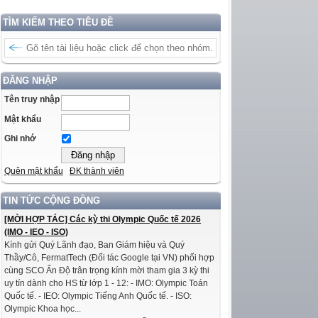
TÌM KIẾM THEO TIÊU ĐỀ
ĐĂNG NHẬP
Tên truy nhập
Mật khẩu
Ghi nhớ
Quên mật khẩu
ĐK thành viên
TIN TỨC CỘNG ĐỒNG
[MỜI HỢP TÁC] Các kỳ thi Olympic Quốc tế 2026
(IMO - IEO - ISO)
Kính gửi Quý Lãnh đạo, Ban Giám hiệu và Quý
Thầy/Cô, FermatTech (Đối tác Google tại VN) phối hợp
cùng SCO Ấn Độ trân trọng kính mời tham gia 3 kỳ thi
uy tín dành cho HS từ lớp 1 - 12: - IMO: Olympic Toán
Quốc tế. - IEO: Olympic Tiếng Anh Quốc tế. - ISO:
Olympic Khoa học...