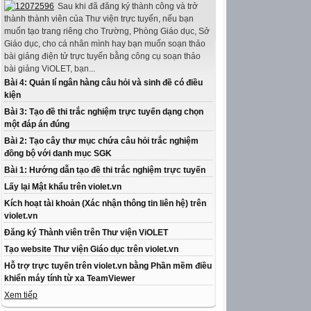
Sau khi đã đăng ký thành công và trở
thành thành viên của Thư viện trực tuyến, nếu bạn
muốn tạo trang riêng cho Trường, Phòng Giáo dục, Sở
Giáo dục, cho cá nhân mình hay bạn muốn soạn thảo
bài giảng điện tử trực tuyến bằng công cụ soạn thảo
bài giảng ViOLET, bạn...
Bài 4: Quản lí ngân hàng câu hỏi và sinh đề có điều
kiện
Bài 3: Tạo đề thi trắc nghiệm trực tuyến dạng chọn
một đáp án đúng
Bài 2: Tạo cây thư mục chứa câu hỏi trắc nghiệm
đồng bộ với danh mục SGK
Bài 1: Hướng dẫn tạo đề thi trắc nghiệm trực tuyến
Lấy lại Mật khẩu trên violet.vn
Kích hoạt tài khoản (Xác nhận thông tin liên hệ) trên
violet.vn
Đăng ký Thành viên trên Thư viện ViOLET
Tạo website Thư viện Giáo dục trên violet.vn
Hỗ trợ trực tuyến trên violet.vn bằng Phần mềm điều
khiển máy tính từ xa TeamViewer
Xem tiếp