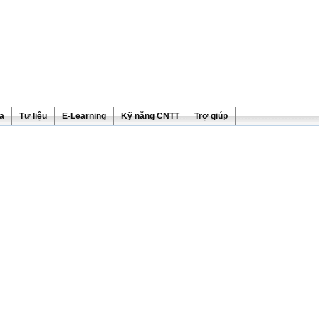
ra
Tư liệu
E-Learning
Kỹ năng CNTT
Trợ giúp