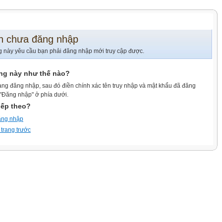
n chưa đăng nhập
g này yêu cầu bạn phải đăng nhập mới truy cập được.
ang này như thế nào?
ang đăng nhập, sau đó điền chính xác tên truy nhập và mật khẩu đã đăng
 "Đăng nhập" ở phía dưới.
iếp theo?
ăng nhập
 trang trước