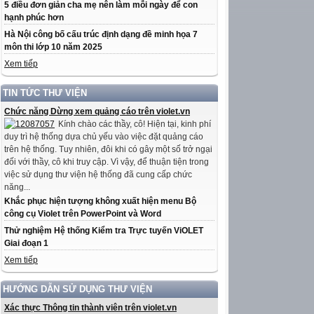
5 điều đơn giản cha mẹ nên làm mỗi ngày để con
hạnh phúc hơn
Hà Nội công bố cấu trúc định dạng đề minh họa 7
môn thi lớp 10 năm 2025
Xem tiếp
TIN TỨC THƯ VIỆN
Chức năng Dừng xem quảng cáo trên violet.vn
Kính chào các thầy, cô! Hiện tại, kinh phí
duy trì hệ thống dựa chủ yếu vào việc đặt quảng cáo
trên hệ thống. Tuy nhiên, đôi khi có gây một số trở ngại
đối với thầy, cô khi truy cập. Vì vậy, để thuận tiện trong
việc sử dụng thư viện hệ thống đã cung cấp chức
năng...
Khắc phục hiện tượng không xuất hiện menu Bộ
công cụ Violet trên PowerPoint và Word
Thử nghiệm Hệ thống Kiểm tra Trực tuyến ViOLET
Giai đoạn 1
Xem tiếp
HƯỚNG DẪN SỬ DỤNG THƯ VIỆN
Xác thực Thông tin thành viên trên violet.vn