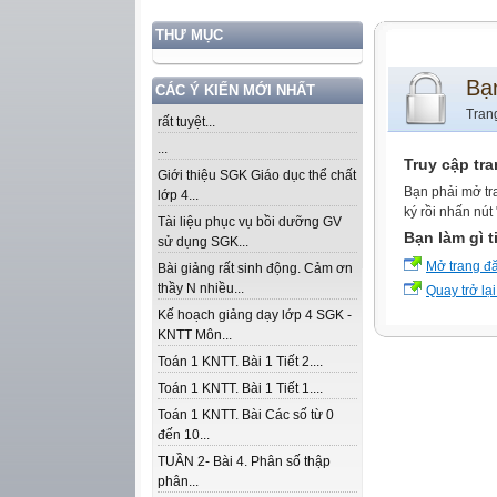
THƯ MỤC
Bạ
CÁC Ý KIẾN MỚI NHẤT
Tran
rất tuyệt...
...
Truy cập tr
Giới thiệu SGK Giáo dục thể chất
Bạn phải mở tr
lớp 4...
ký rồi nhấn nút
Tài liệu phục vụ bồi dưỡng GV
Bạn làm gì t
sử dụng SGK...
Mở trang đ
Bài giảng rất sinh động. Cảm ơn
thầy N nhiều...
Quay trở lại
Kế hoạch giảng dạy lớp 4 SGK -
KNTT Môn...
Toán 1 KNTT. Bài 1 Tiết 2....
Toán 1 KNTT. Bài 1 Tiết 1....
Toán 1 KNTT. Bài Các số từ 0
đến 10...
TUẦN 2- Bài 4. Phân số thập
phân...