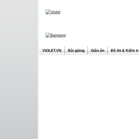
ViOLET.VN
Bài giảng
Giáo án
Đề thi & Kiểm t