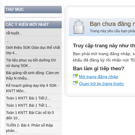
THƯ MỤC
Bạn chưa đăng 
CÁC Ý KIẾN MỚI NHẤT
Trang này yêu cầu bạn phả
rất tuyệt...
...
Truy cập trang này như t
Giới thiệu SGK Giáo dục thể chất
lớp 4...
Bạn phải mở trang đăng nhập, s
khẩu đã đăng ký rồi nhấn nút "Đ
Tài liệu phục vụ bồi dưỡng GV
sử dụng SGK...
Bạn làm gì tiếp theo?
Bài giảng rất sinh động. Cảm ơn
Mở trang đăng nhập
thầy N nhiều...
Quay trở lại trang trước
Kế hoạch giảng dạy lớp 4 SGK -
KNTT Môn...
Toán 1 KNTT. Bài 1 Tiết 2....
Toán 1 KNTT. Bài 1 Tiết 1....
Toán 1 KNTT. Bài Các số từ 0
đến 10...
TUẦN 2- Bài 4. Phân số thập
phân...