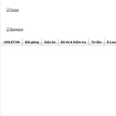
ViOLET.VN
Bài giảng
Giáo án
Đề thi & Kiểm tra
Tư liệu
E-Lea