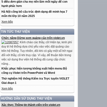
5 điều đơn giản cha mẹ nên làm mỗi ngày để con
hạnh phúc hơn
Hà Nội công bố cấu trúc định dạng đề minh họa 7
môn thi lớp 10 năm 2025
Xem tiếp
TIN TỨC THƯ VIỆN
Chức năng Dừng xem quảng cáo trên violet.vn
Kính chào các thầy, cô! Hiện tại, kinh phí
duy trì hệ thống dựa chủ yếu vào việc đặt quảng cáo
trên hệ thống. Tuy nhiên, đôi khi có gây một số trở ngại
đối với thầy, cô khi truy cập. Vì vậy, để thuận tiện trong
việc sử dụng thư viện hệ thống đã cung cấp chức
năng...
Khắc phục hiện tượng không xuất hiện menu Bộ
công cụ Violet trên PowerPoint và Word
Thử nghiệm Hệ thống Kiểm tra Trực tuyến ViOLET
Giai đoạn 1
Xem tiếp
HƯỚNG DẪN SỬ DỤNG THƯ VIỆN
Xác thực Thông tin thành viên trên violet.vn