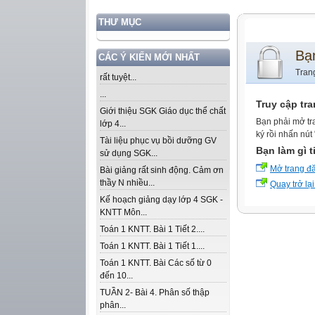
THƯ MỤC
Bạ
CÁC Ý KIẾN MỚI NHẤT
Tran
rất tuyệt...
...
Truy cập tr
Giới thiệu SGK Giáo dục thể chất
Bạn phải mở tr
lớp 4...
ký rồi nhấn nút
Tài liệu phục vụ bồi dưỡng GV
Bạn làm gì t
sử dụng SGK...
Mở trang đ
Bài giảng rất sinh động. Cảm ơn
thầy N nhiều...
Quay trở lại
Kế hoạch giảng dạy lớp 4 SGK -
KNTT Môn...
Toán 1 KNTT. Bài 1 Tiết 2....
Toán 1 KNTT. Bài 1 Tiết 1....
Toán 1 KNTT. Bài Các số từ 0
đến 10...
TUẦN 2- Bài 4. Phân số thập
phân...