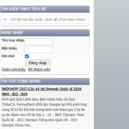
TÌM KIẾM THEO TIÊU ĐỀ
ĐĂNG NHẬP
Tên truy nhập
Mật khẩu
Ghi nhớ
Quên mật khẩu
ĐK thành viên
TIN TỨC CỘNG ĐỒNG
[MỜI HỢP TÁC] Các kỳ thi Olympic Quốc tế 2026
(IMO - IEO - ISO)
Kính gửi Quý Lãnh đạo, Ban Giám hiệu và Quý
Thầy/Cô, FermatTech (Đối tác Google tại VN) phối hợp
cùng SCO Ấn Độ trân trọng kính mời tham gia 3 kỳ thi
uy tín dành cho HS từ lớp 1 - 12: - IMO: Olympic Toán
Quốc tế. - IEO: Olympic Tiếng Anh Quốc tế. - ISO:
Olympic Khoa học...