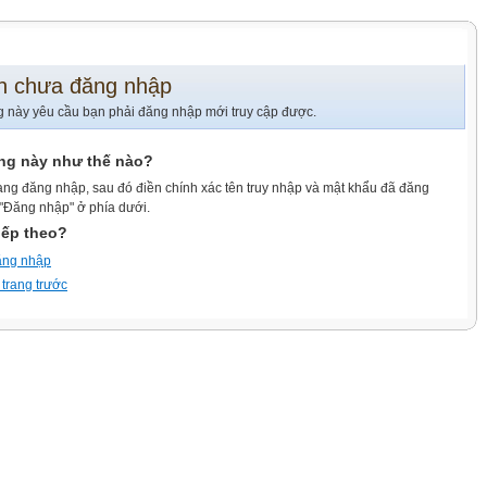
n chưa đăng nhập
g này yêu cầu bạn phải đăng nhập mới truy cập được.
ang này như thế nào?
ang đăng nhập, sau đó điền chính xác tên truy nhập và mật khẩu đã đăng
 "Đăng nhập" ở phía dưới.
iếp theo?
ăng nhập
 trang trước