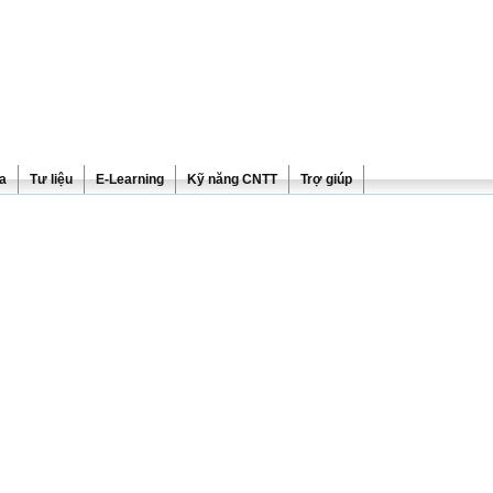
ra
Tư liệu
E-Learning
Kỹ năng CNTT
Trợ giúp