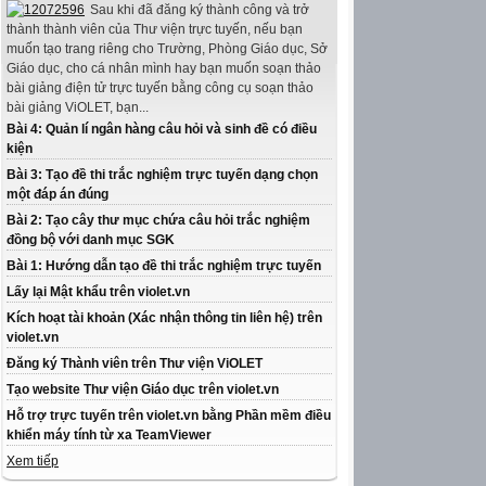
Sau khi đã đăng ký thành công và trở
thành thành viên của Thư viện trực tuyến, nếu bạn
muốn tạo trang riêng cho Trường, Phòng Giáo dục, Sở
Giáo dục, cho cá nhân mình hay bạn muốn soạn thảo
bài giảng điện tử trực tuyến bằng công cụ soạn thảo
bài giảng ViOLET, bạn...
Bài 4: Quản lí ngân hàng câu hỏi và sinh đề có điều
kiện
Bài 3: Tạo đề thi trắc nghiệm trực tuyến dạng chọn
một đáp án đúng
Bài 2: Tạo cây thư mục chứa câu hỏi trắc nghiệm
đồng bộ với danh mục SGK
Bài 1: Hướng dẫn tạo đề thi trắc nghiệm trực tuyến
Lấy lại Mật khẩu trên violet.vn
Kích hoạt tài khoản (Xác nhận thông tin liên hệ) trên
violet.vn
Đăng ký Thành viên trên Thư viện ViOLET
Tạo website Thư viện Giáo dục trên violet.vn
Hỗ trợ trực tuyến trên violet.vn bằng Phần mềm điều
khiển máy tính từ xa TeamViewer
Xem tiếp