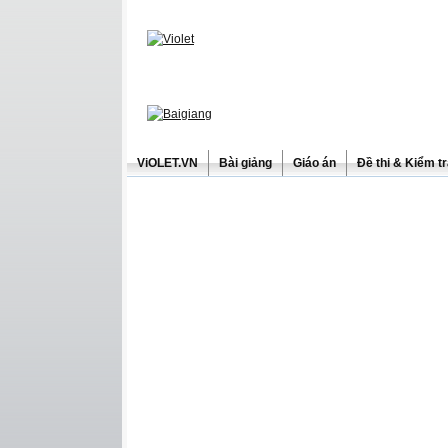
ViOLET.VN
Bài giảng
Giáo án
Đề thi & Kiểm t