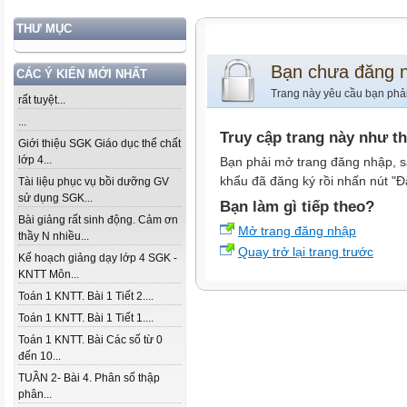
THƯ MỤC
Bạn chưa đăng 
CÁC Ý KIẾN MỚI NHẤT
Trang này yêu cầu bạn phả
rất tuyệt...
...
Truy cập trang này như t
Giới thiệu SGK Giáo dục thể chất
lớp 4...
Bạn phải mở trang đăng nhập, s
khẩu đã đăng ký rồi nhấn nút "Đ
Tài liệu phục vụ bồi dưỡng GV
sử dụng SGK...
Bạn làm gì tiếp theo?
Bài giảng rất sinh động. Cảm ơn
Mở trang đăng nhập
thầy N nhiều...
Quay trở lại trang trước
Kế hoạch giảng dạy lớp 4 SGK -
KNTT Môn...
Toán 1 KNTT. Bài 1 Tiết 2....
Toán 1 KNTT. Bài 1 Tiết 1....
Toán 1 KNTT. Bài Các số từ 0
đến 10...
TUẦN 2- Bài 4. Phân số thập
phân...