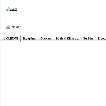
ViOLET.VN
Bài giảng
Giáo án
Đề thi & Kiểm tra
Tư liệu
E-Lea