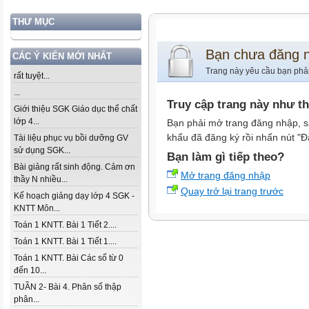
THƯ MỤC
Bạn chưa đăng 
CÁC Ý KIẾN MỚI NHẤT
Trang này yêu cầu bạn phả
rất tuyệt...
...
Truy cập trang này như t
Giới thiệu SGK Giáo dục thể chất
lớp 4...
Bạn phải mở trang đăng nhập, s
khẩu đã đăng ký rồi nhấn nút "Đ
Tài liệu phục vụ bồi dưỡng GV
sử dụng SGK...
Bạn làm gì tiếp theo?
Bài giảng rất sinh động. Cảm ơn
Mở trang đăng nhập
thầy N nhiều...
Quay trở lại trang trước
Kế hoạch giảng dạy lớp 4 SGK -
KNTT Môn...
Toán 1 KNTT. Bài 1 Tiết 2....
Toán 1 KNTT. Bài 1 Tiết 1....
Toán 1 KNTT. Bài Các số từ 0
đến 10...
TUẦN 2- Bài 4. Phân số thập
phân...