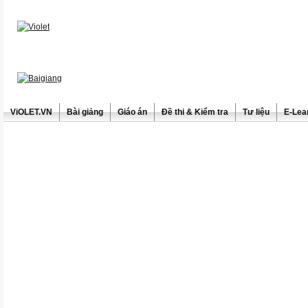
ViOLET.VN
Bài giảng
Giáo án
Đề thi & Kiểm tra
Tư liệu
E-Lea