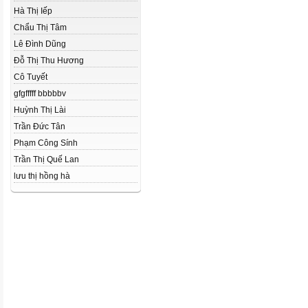
Hà Thị Iếp
Chẩu Thị Tâm
Lê Đình Dũng
Đỗ Thị Thu Hương
Cô Tuyết
gfgfffff bbbbbv
Huỳnh Thị Lài
Trần Đức Tân
Phạm Công Sính
Trần Thị Quế Lan
lưu thị hồng hà