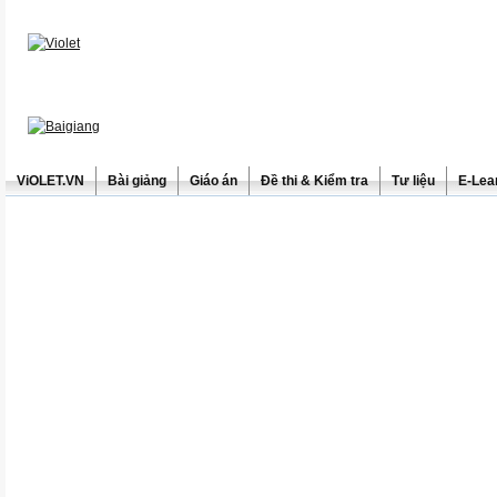
ViOLET.VN
Bài giảng
Giáo án
Đề thi & Kiểm tra
Tư liệu
E-Lea