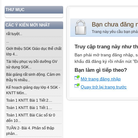
THƯ MỤC
Bạn chưa đăng 
CÁC Ý KIẾN MỚI NHẤT
Trang này yêu cầu bạn phả
rất tuyệt...
...
Truy cập trang này như t
Giới thiệu SGK Giáo dục thể chất
lớp 4...
Bạn phải mở trang đăng nhập, s
khẩu đã đăng ký rồi nhấn nút "Đ
Tài liệu phục vụ bồi dưỡng GV
sử dụng SGK...
Bạn làm gì tiếp theo?
Bài giảng rất sinh động. Cảm ơn
Mở trang đăng nhập
thầy N nhiều...
Quay trở lại trang trước
Kế hoạch giảng dạy lớp 4 SGK -
KNTT Môn...
Toán 1 KNTT. Bài 1 Tiết 2....
Toán 1 KNTT. Bài 1 Tiết 1....
Toán 1 KNTT. Bài Các số từ 0
đến 10...
TUẦN 2- Bài 4. Phân số thập
phân...