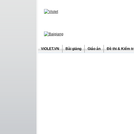
ViOLET.VN
Bài giảng
Giáo án
Đề thi & Kiểm t