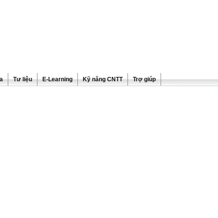
ra
Tư liệu
E-Learning
Kỹ năng CNTT
Trợ giúp