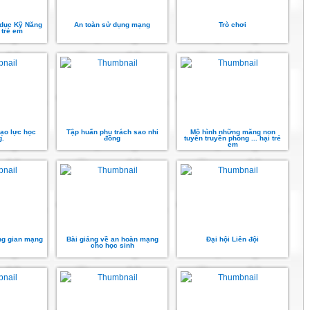
 dục Kỹ Năng
An toàn sử dụng mạng
Trò chơi
 trẻ em
ạo lực học
Tập huấn phụ trách sao nhi
Mô hình những măng non
.
đồng
tuyên truyền phòng ... hại trẻ
em
ng gian mạng
Bài giảng về an hoàn mạng
Đại hội Liên đội
cho học sinh