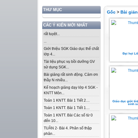
THƯ MỤC
Gốc
>
Bài giả
CÁC Ý KIẾN MỚI NHẤT
rất tuyệt...
...
Giới thiệu SGK Giáo dục thể chất
Đại họi Li
lớp 4...
Tài liệu phục vụ bồi dưỡng GV
sử dụng SGK...
Bài giảng rất sinh động. Cảm ơn
thầy N nhiều...
Kế hoạch giảng dạy lớp 4 SGK -
KNTT Môn...
Toán 1 KNTT. Bài 1 Tiết 2....
Giáo dục giới tí
sinh s
Toán 1 KNTT. Bài 1 Tiết 1....
Toán 1 KNTT. Bài Các số từ 0
đến 10...
TUẦN 2- Bài 4. Phân số thập
phân...