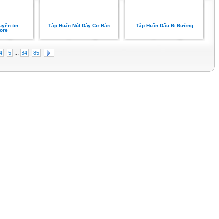
uyền tin
Tập Huấn Nút Dây Cơ Bản
Tập Huấn Dấu Đi Đường
ore
...
4
5
84
85