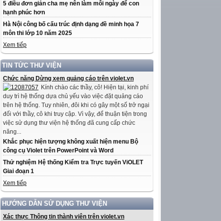
5 điều đơn giản cha mẹ nên làm mỗi ngày để con
hạnh phúc hơn
Hà Nội công bố cấu trúc định dạng đề minh họa 7
môn thi lớp 10 năm 2025
Xem tiếp
TIN TỨC THƯ VIỆN
Chức năng Dừng xem quảng cáo trên violet.vn
Kính chào các thầy, cô! Hiện tại, kinh phí
duy trì hệ thống dựa chủ yếu vào việc đặt quảng cáo
trên hệ thống. Tuy nhiên, đôi khi có gây một số trở ngại
đối với thầy, cô khi truy cập. Vì vậy, để thuận tiện trong
việc sử dụng thư viện hệ thống đã cung cấp chức
năng...
Khắc phục hiện tượng không xuất hiện menu Bộ
công cụ Violet trên PowerPoint và Word
Thử nghiệm Hệ thống Kiểm tra Trực tuyến ViOLET
Giai đoạn 1
Xem tiếp
HƯỚNG DẪN SỬ DỤNG THƯ VIỆN
Xác thực Thông tin thành viên trên violet.vn