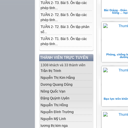
TUẦN 2- T3. Bài 5. Ôn tập các
phép tính...
Bài Giảng - Giáo
Sống ... hại
TUẦN 2- T2. Bài 5. Ôn tập các
phép tính...
TUẦN 2- T2. Bài 3. Ôn tập phân
số...
TUẦN 2- T1. Bài 5. Ôn tập các
phép tính...
Phòng, chống b
THÀNH VIÊN TRỰC TUYẾN
đường
1308 khách và 33 thành viên
Trần thị Trinh
Nguyễn Thị Kim Hằng
Dương Quang Dũng
Nông Quốc Vạn
Đặng Quỳnh Uyên
Bạo lực trên khô
Nguyễn Thị Hồng
Nguyễn Đình Trường
Nguyễn Mỹ Linh
lương thị kim nga