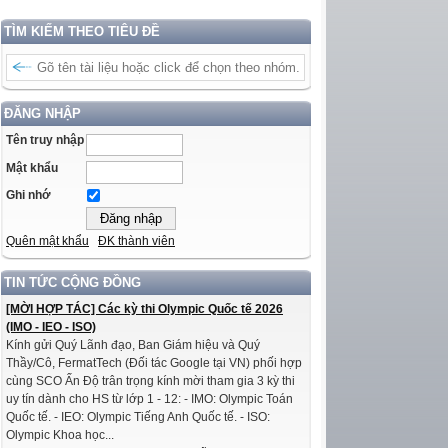
TÌM KIẾM THEO TIÊU ĐỀ
ĐĂNG NHẬP
Tên truy nhập
Mật khẩu
Ghi nhớ
Quên mật khẩu
ĐK thành viên
TIN TỨC CỘNG ĐỒNG
[MỜI HỢP TÁC] Các kỳ thi Olympic Quốc tế 2026
(IMO - IEO - ISO)
Kính gửi Quý Lãnh đạo, Ban Giám hiệu và Quý
Thầy/Cô, FermatTech (Đối tác Google tại VN) phối hợp
cùng SCO Ấn Độ trân trọng kính mời tham gia 3 kỳ thi
uy tín dành cho HS từ lớp 1 - 12: - IMO: Olympic Toán
Quốc tế. - IEO: Olympic Tiếng Anh Quốc tế. - ISO:
Olympic Khoa học...