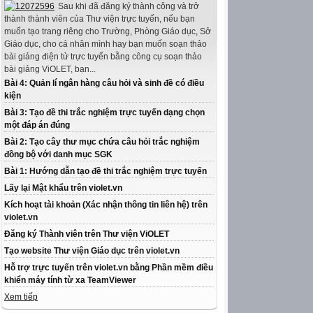
Sau khi đã đăng ký thành công và trở
thành thành viên của Thư viện trực tuyến, nếu bạn
muốn tạo trang riêng cho Trường, Phòng Giáo dục, Sở
Giáo dục, cho cá nhân mình hay bạn muốn soạn thảo
bài giảng điện tử trực tuyến bằng công cụ soạn thảo
bài giảng ViOLET, bạn...
Bài 4: Quản lí ngân hàng câu hỏi và sinh đề có điều
kiện
Bài 3: Tạo đề thi trắc nghiệm trực tuyến dạng chọn
một đáp án đúng
Bài 2: Tạo cây thư mục chứa câu hỏi trắc nghiệm
đồng bộ với danh mục SGK
Bài 1: Hướng dẫn tạo đề thi trắc nghiệm trực tuyến
Lấy lại Mật khẩu trên violet.vn
Kích hoạt tài khoản (Xác nhận thông tin liên hệ) trên
violet.vn
Đăng ký Thành viên trên Thư viện ViOLET
Tạo website Thư viện Giáo dục trên violet.vn
Hỗ trợ trực tuyến trên violet.vn bằng Phần mềm điều
khiển máy tính từ xa TeamViewer
Xem tiếp