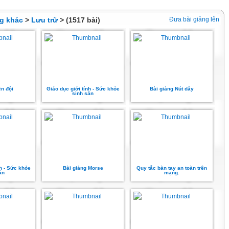
ng khác
>
Lưu trữ
> (1517 bài)
Đưa bài giảng lên
ên đội
Giáo dục giới tính - Sức khỏe
Bài giảng Nút dây
sinh sản
nh - Sức khỏe
Bài giảng Morse
Quy tắc bàn tay an toàn trên
ản
mạng.