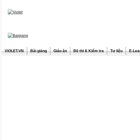
ViOLET.VN
Bài giảng
Giáo án
Đề thi & Kiểm tra
Tư liệu
E-Lea