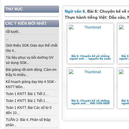
THƯ MỤC
Ngữ văn 6
. Bài 6: Chuyện kể về
Thực hành tiếng Việt: Dấu câu, 
CÁC Ý KIẾN MỚI NHẤT
rất tuyệt...
...
Giới thiệu SGK Giáo dục thể chất
lớp 4...
Bài 6: Chuyện kể về những
Bài 
Tài liệu phục vụ bồi dưỡng GV
người anh ... nguyễn thị xuân
người 
sử dụng SGK...
Bài giảng rất sinh động. Cảm ơn
thầy N nhiều...
Kế hoạch giảng dạy lớp 4 SGK -
KNTT Môn...
Toán 1 KNTT. Bài 1 Tiết 2....
Toán 1 KNTT. Bài 1 Tiết 1....
Bài 6: Chuyện kể về những
Bài 
người anh ... MAI VĂN NĂM
ngườ
Toán 1 KNTT. Bài Các số từ 0
đến 10...
TUẦN 2- Bài 4. Phân số thập
phân...