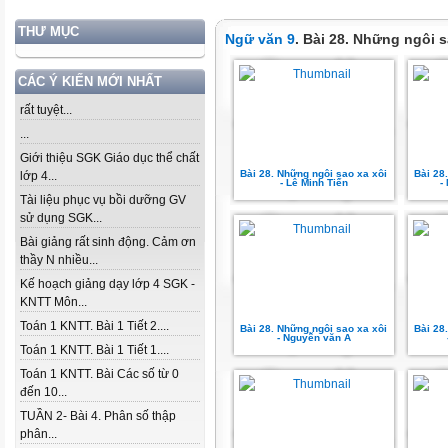
THƯ MỤC
Ngữ văn 9
. Bài 28. Những ngôi s
CÁC Ý KIẾN MỚI NHẤT
rất tuyệt...
...
Giới thiệu SGK Giáo dục thể chất
Bài 28. Những ngôi sao xa xôi
Bài 28
lớp 4...
- Lê Minh Tiến
-
Tài liệu phục vụ bồi dưỡng GV
sử dụng SGK...
Bài giảng rất sinh động. Cảm ơn
thầy N nhiều...
Kế hoạch giảng dạy lớp 4 SGK -
KNTT Môn...
Toán 1 KNTT. Bài 1 Tiết 2....
Bài 28. Những ngôi sao xa xôi
Bài 28
- Nguyễn văn A
Toán 1 KNTT. Bài 1 Tiết 1....
Toán 1 KNTT. Bài Các số từ 0
đến 10...
TUẦN 2- Bài 4. Phân số thập
phân...