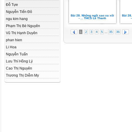
Đỗ Tựe
Nguyễn Tiến Đô
Bài 28. Những ngôi sao xa xôi
Bài 28
- ... THCS Lê Thanh
ngu kim hang
Phạm Thị Bé Nguyên
...
1
2
3
4
5
35
36
Vũ Thị Hạnh Duyên
phan hien
Li Hoa
Nguyễn Tuấn
Lưu Thí Hồng Lý
Cao Thị Nguyên
Trương Thị Diễm My