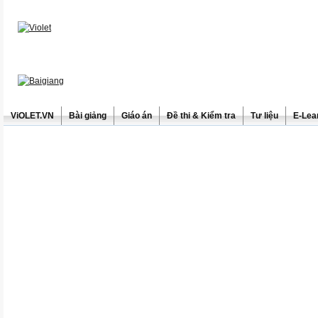
ViOLET.VN
Bài giảng
Giáo án
Đề thi & Kiểm tra
Tư liệu
E-Lea