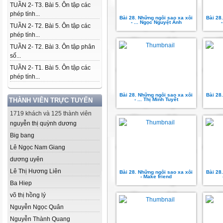
TUẦN 2- T3. Bài 5. Ôn tập các
phép tính...
Bài 28. Những ngôi sao xa xôi
Bài 28
- ... Ngọc Nguyệt Ánh
TUẦN 2- T2. Bài 5. Ôn tập các
phép tính...
TUẦN 2- T2. Bài 3. Ôn tập phân
số...
TUẦN 2- T1. Bài 5. Ôn tập các
phép tính...
Bài 28. Những ngôi sao xa xôi
Bài 28
THÀNH VIÊN TRỰC TUYẾN
- ... Thị Minh Tuyết
1719 khách và 125 thành viên
nguyễn thị quỳnh dương
Big bang
Lê Ngọc Nam Giang
dương uyên
Lê Thị Hương Liên
Bài 28. Những ngôi sao xa xôi
Bài 28
- Make friend
Ba Hiep
võ thị hồng lý
Nguyễn Ngọc Quân
Nguyễn Thành Quang