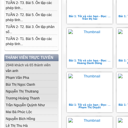
TUẦN 2- T3. Bài 5. Ôn tập các
phép tính...
TUẦN 2- T2. Bài 5. Ôn tập các
Bài 1: Tôi và các bạn - Đọc: ...
Bài 1: 
Trần thị hải
phép tính...
TUẦN 2- T2. Bài 3. Ôn tập phân
số...
TUẦN 2- T1. Bài 5. Ôn tập các
phép tính...
THÀNH VIÊN TRỰC TUYẾN
Bài 1: Tôi và các bạn - Đọc: ...
Bài 1: 
Hoàng Danh Dũng
2948 khách và 65 thành viên
vân anh
Phạm Văn Pha
Bùi Thị Ngọc Oanh
Nguyễn Thị Thutrang
Trương Hoàng Thanh
Trần Nguyễn Quỳnh Như
Bài 1: Tôi và các bạn - Đọc: ...
Bài 1: 
Phạm Thị Duyệt
Mai Bá Phúc Lộc
Nguyễn Bích Hồng
Lê Thị Thu Hà