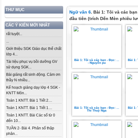
THƯ MỤC
Ngữ văn 6
. Bài 1: Tôi và các bạ
đầu tiên (trích Dến Mèn phiêu lưu
CÁC Ý KIẾN MỚI NHẤT
rất tuyệt...
...
Giới thiệu SGK Giáo dục thể chất
lớp 4...
Bài 1: Tôi và các bạn - Đọc: ...
Bài 1: 
Tài liệu phục vụ bồi dưỡng GV
- Nguyễn pu
sử dụng SGK...
Bài giảng rất sinh động. Cảm ơn
thầy N nhiều...
Kế hoạch giảng dạy lớp 4 SGK -
KNTT Môn...
Toán 1 KNTT. Bài 1 Tiết 2....
Toán 1 KNTT. Bài 1 Tiết 1....
Bài 1: Tôi và các bạn - Đọc: ...
Bài 1: 
Thi Thuỳ Nga
Toán 1 KNTT. Bài Các số từ 0
đến 10...
TUẦN 2- Bài 4. Phân số thập
phân...