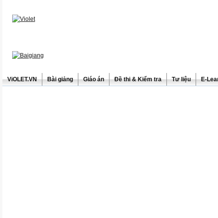
ViOLET.VN
Bài giảng
Giáo án
Đề thi & Kiểm tra
Tư liệu
E-Lea