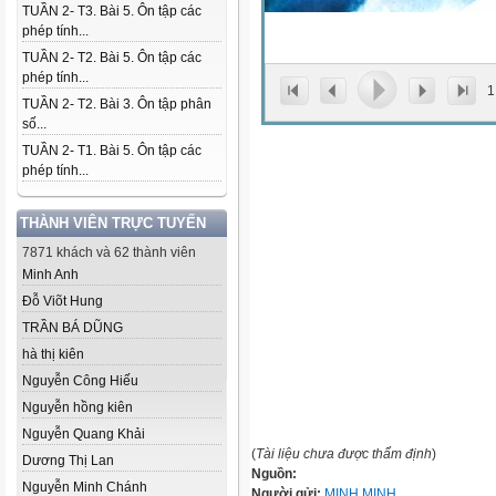
TUẦN 2- T3. Bài 5. Ôn tập các
phép tính...
TUẦN 2- T2. Bài 5. Ôn tập các
phép tính...
1
TUẦN 2- T2. Bài 3. Ôn tập phân
số...
TUẦN 2- T1. Bài 5. Ôn tập các
phép tính...
THÀNH VIÊN TRỰC TUYẾN
7871 khách và 62 thành viên
Minh Anh
Đỗ Viõt Hung
TRẦN BÁ DŨNG
hà thị kiên
Nguyễn Công Hiếu
Nguyễn hồng kiên
Nguyễn Quang Khải
(
Tài liệu chưa được thẩm định
)
Dương Thị Lan
Nguồn:
Nguyễn Minh Chánh
Người gửi:
MINH MINH