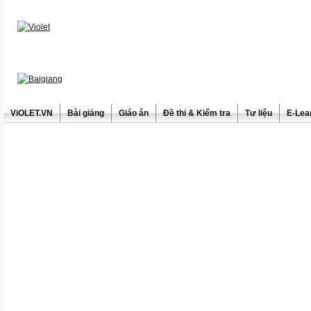
ViOLET.VN
Bài giảng
Giáo án
Đề thi & Kiểm tra
Tư liệu
E-Lea