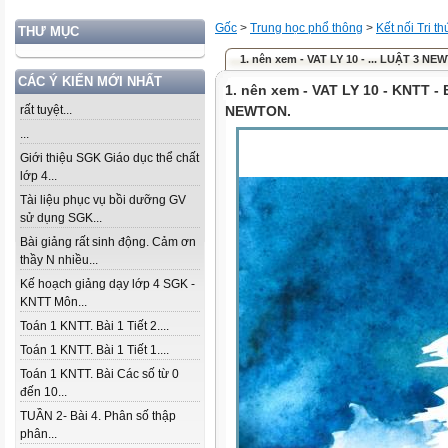
Gốc
>
Trung học phổ thông
>
Kết nối Tri t
THƯ MỤC
1. nên xem - VAT LY 10 - ... LUẬT 3 NE
CÁC Ý KIẾN MỚI NHẤT
1. nên xem - VAT LY 10 - KNTT -
rất tuyệt...
NEWTON.
...
Giới thiệu SGK Giáo dục thể chất
lớp 4...
Tài liệu phục vụ bồi dưỡng GV
sử dụng SGK...
Bài giảng rất sinh động. Cảm ơn
thầy N nhiều...
Kế hoạch giảng dạy lớp 4 SGK -
KNTT Môn...
Toán 1 KNTT. Bài 1 Tiết 2....
Toán 1 KNTT. Bài 1 Tiết 1....
Toán 1 KNTT. Bài Các số từ 0
đến 10...
TUẦN 2- Bài 4. Phân số thập
phân...