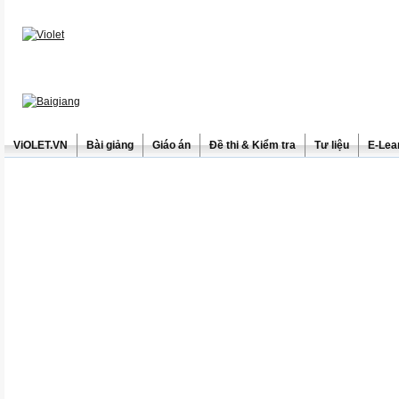
ViOLET.VN
Bài giảng
Giáo án
Đề thi & Kiểm tra
Tư liệu
E-Lea