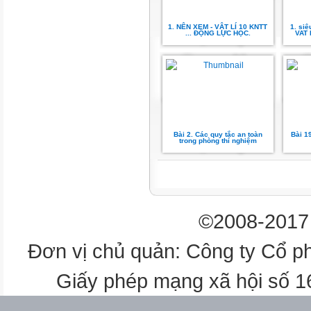
PHIẾU HỌC TẬP 1
1. NÊN XEM - VẬT LÍ 10 KNTT
1. si
Máy biến áp
... ĐỘNG LỰC HỌC.
VAT 
1
2
Chức năng của hai
Bài 2. Các quy tắc an toàn
Bài 1
trong phòng thí nghiệm
Bộ chuyển đổi
thiết bị là gì? Giống, điện áp 
khác nhau như thế
áp bao nhiêu?
©2008-2017 
nào?
Đơn vị chủ quản: Công ty Cổ p
Thiết bị biến đổi điện
Giấy phép mạng xã hội số 
3
Điện áp đầu ra