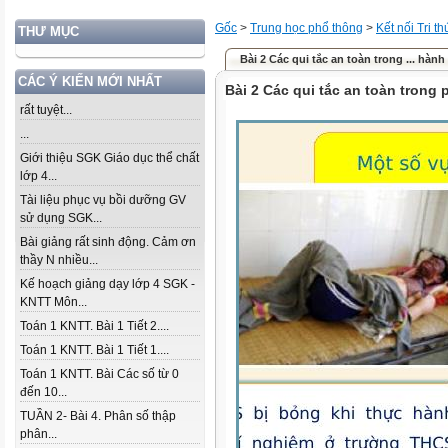
Gốc
>
Trung học phổ thông
>
Kết nối Tri t
THƯ MỤC
Bài 2 Các qui tắc an toàn trong ... hành 
CÁC Ý KIẾN MỚI NHẤT
Bài 2 Các qui tắc an toàn trong
rất tuyệt...
...
Giới thiệu SGK Giáo dục thể chất
lớp 4...
Tài liệu phục vụ bồi dưỡng GV
sử dụng SGK...
Bài giảng rất sinh động. Cảm ơn
thầy N nhiều...
Kế hoạch giảng dạy lớp 4 SGK -
KNTT Môn...
Toán 1 KNTT. Bài 1 Tiết 2....
Toán 1 KNTT. Bài 1 Tiết 1....
Toán 1 KNTT. Bài Các số từ 0
đến 10...
TUẦN 2- Bài 4. Phân số thập
phân...