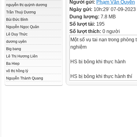
Người gửi:
Phạm Văn Quyền
nguyễn thị quỳnh dương
Ngày gửi:
10h:29' 07-09-2023
Trần Thuỳ Dương
Dung lượng:
7.8 MB
Bùi Đức Bình
Số lượt tải:
195
Nguyễn Ngọc Quân
Số lượt thích:
0 người
Lê Duy Thức
Một số vụ tai nạn trong phòng t
dương uyên
nghiệm
Big bang
Lê Thị Hương Liên
HS bị bỏng khi thực hành
Ba Hiep
võ thị hồng lý
HS bị bỏng khi thực hành thí
Nguyễn Thành Quang
thí nghiệm ở trường THCS
nghiệm ở trường THPT Phan
Lê Văn Tám – Tuy Hòa – Phú
Đình Phùng – Hà Nội (2017)