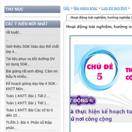
Gốc
>
Bài giảng khác
>
Lưu trữ tạm thời
>
THƯ MỤC
Hoạt động trải nghiệm, hướng nghiệp 10
CÁC Ý KIẾN MỚI NHẤT
Hoạt động trải nghiệm, hướng ng
rất tuyệt...
...
Giới thiệu SGK Giáo dục thể chất
lớp 4...
Tài liệu phục vụ bồi dưỡng GV
sử dụng SGK...
Bài giảng rất sinh động. Cảm ơn
thầy N nhiều...
Kế hoạch giảng dạy lớp 4 SGK -
KNTT Môn...
Toán 1 KNTT. Bài 1 Tiết 2....
Toán 1 KNTT. Bài 1 Tiết 1....
Toán 1 KNTT. Bài Các số từ 0
đến 10...
TUẦN 2- Bài 4. Phân số thập
phân...