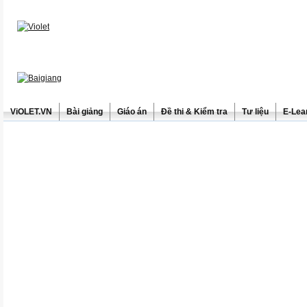
ViOLET.VN
Bài giảng
Giáo án
Đề thi & Kiểm tra
Tư liệu
E-Lea