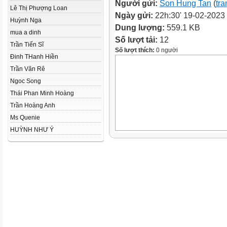
Người gửi:
Son Hung Tan
(
tra
Lê Thị Phượng Loan
Ngày gửi:
22h:30' 19-02-2023
Huỳnh Nga
Dung lượng:
559.1 KB
mua a dinh
Số lượt tải:
12
Trần Tiến Sĩ
Số lượt thích:
0 người
Đinh THanh Hiền
Trần Văn Rê
Ngoc Song
Thái Phan Minh Hoàng
Trần Hoàng Anh
Ms Quenie
HUỲNH NHƯ Ý