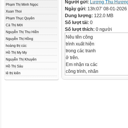
Người gửi:
Lương Thu Hươn
Phạm Thị Minh Ngọc
Ngày gửi:
13h:07' 08-01-2026
Xuan Thoi
Dung lượng:
122.0 MB
Phạm Thục Quyên
Số lượt tải:
0
Cà Thị Mới
Số lượt thích:
0 người
Nguyễn Thị Thu Hiền
Nêu tên công
Nguyễn Thị Hồng
trình xuất hiện
hoàng thị cúc
trong các tranh
Hồ Thị My My
ở trên.
Nguyễn Thị Khuyên
Em nhận ra các
Hồ Thị Sáu
công trình, nhân
lê thị kiên
vật liên quan đến
triều đại nào trong
lịch sử Việt Nam?
•
•
•