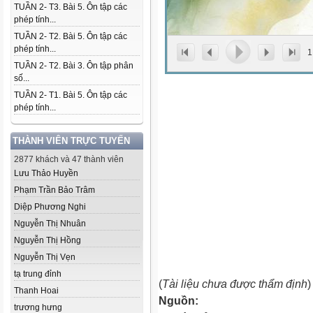
TUẦN 2- T3. Bài 5. Ôn tập các
phép tính...
TUẦN 2- T2. Bài 5. Ôn tập các
phép tính...
1
TUẦN 2- T2. Bài 3. Ôn tập phân
số...
TUẦN 2- T1. Bài 5. Ôn tập các
phép tính...
THÀNH VIÊN TRỰC TUYẾN
2877 khách và 47 thành viên
Lưu Thảo Huyền
Phạm Trần Bảo Trâm
Diệp Phương Nghi
Nguyễn Thị Nhuân
Nguyễn Thị Hồng
Nguyễn Thị Vẹn
tạ trung đỉnh
(
Tài liệu chưa được thẩm định
)
Thanh Hoai
Nguồn:
trương hưng