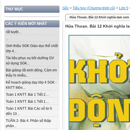
Gốc
>
Tiểu học (Chương trình cũ)
>
Lớp 5
THƯ MỤC
Hứa Thoan. Bài 12 Khởi nghĩa lam sơn
CÁC Ý KIẾN MỚI NHẤT
Hứa Thoan. Bài 12 Khởi nghĩa l
rất tuyệt...
...
Giới thiệu SGK Giáo dục thể chất
lớp 4...
Tài liệu phục vụ bồi dưỡng GV
sử dụng SGK...
Bài giảng rất sinh động. Cảm ơn
thầy N nhiều...
Kế hoạch giảng dạy lớp 4 SGK -
KNTT Môn...
Toán 1 KNTT. Bài 1 Tiết 2....
Toán 1 KNTT. Bài 1 Tiết 1....
Toán 1 KNTT. Bài Các số từ 0
đến 10...
TUẦN 2- Bài 4. Phân số thập
phân...