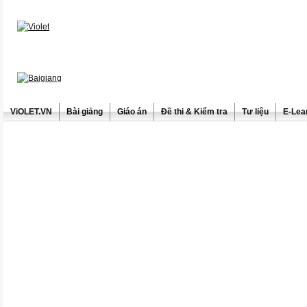
ViOLET.VN
Bài giảng
Giáo án
Đề thi & Kiểm tra
Tư liệu
E-Lea