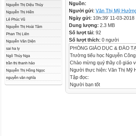
Nguồn:
Nguyễn Thị Diệu Thúy
Người gửi:
Văn Thị Mỹ Hườn
Nguyễn Thị Hiền
Ngày gửi:
10h:39' 11-03-2018
Lê Phúc Vũ
Dung lượng:
2.3 MB
Nguyễn Thị Hoài Tâm
Số lượt tải:
92
Phan Thị Liên
Số lượt thích:
0 người
Nguyễn Văn Diện
PHÒNG GIÁO DỤC & ĐÀO TẠ
sai ha ly
Trường tiểu học Nguyễn Công
Ngô Thúy Nga
Chào mừng quý thầy cô giáo v
trần thị thanh hảo
Người thực hiện: Văn Thị M
Nguyễn Thị Hồng Ngọc
Tập đọc:
nguyễn văn nghĩa
Người bạn tốt
Thứ năm ngày 7 tháng 4 năm 
Tập đọc
Mèo kiếm cớ gì để trốn học ?
Kiểm tra bài cũ:
?
Đọc thuộc lòng bài thơ