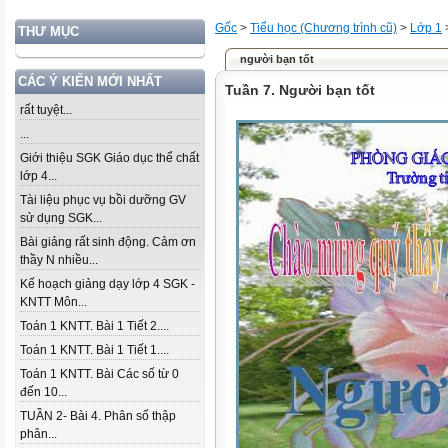
Gốc
>
Tiểu học (Chương trình cũ)
>
Lớp 1
THƯ MỤC
người bạn tốt
CÁC Ý KIẾN MỚI NHẤT
Tuần 7. Người bạn tốt
rất tuyệt...
...
Giới thiệu SGK Giáo dục thể chất
lớp 4...
Tài liệu phục vụ bồi dưỡng GV
sử dụng SGK...
Bài giảng rất sinh động. Cảm ơn
thầy N nhiều...
Kế hoạch giảng dạy lớp 4 SGK -
KNTT Môn...
Toán 1 KNTT. Bài 1 Tiết 2....
Toán 1 KNTT. Bài 1 Tiết 1....
Toán 1 KNTT. Bài Các số từ 0
đến 10...
TUẦN 2- Bài 4. Phân số thập
phân...