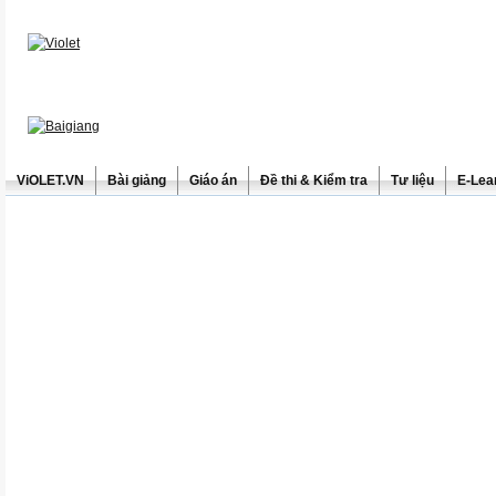
ViOLET.VN
Bài giảng
Giáo án
Đề thi & Kiểm tra
Tư liệu
E-Lea