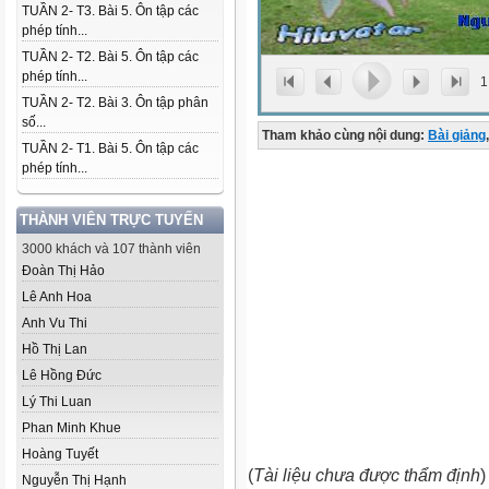
TUẦN 2- T3. Bài 5. Ôn tập các
phép tính...
TUẦN 2- T2. Bài 5. Ôn tập các
phép tính...
1
TUẦN 2- T2. Bài 3. Ôn tập phân
số...
Tham khảo cùng nội dung:
Bài giảng
,
TUẦN 2- T1. Bài 5. Ôn tập các
phép tính...
THÀNH VIÊN TRỰC TUYẾN
3000 khách và 107 thành viên
Đoàn Thị Hảo
Lê Anh Hoa
Anh Vu Thi
Hồ Thị Lan
Lê Hồng Đức
Lý Thi Luan
Phan Minh Khue
Hoàng Tuyết
(
Tài liệu chưa được thẩm định
)
Nguyễn Thị Hạnh