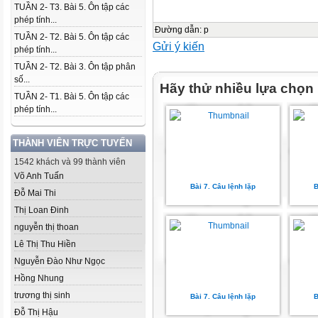
TUẦN 2- T3. Bài 5. Ôn tập các
phép tính...
Đường dẫn
:
p
TUẦN 2- T2. Bài 5. Ôn tập các
Gửi ý kiến
phép tính...
TUẦN 2- T2. Bài 3. Ôn tập phân
số...
Hãy thử nhiều lựa chọn
TUẦN 2- T1. Bài 5. Ôn tập các
phép tính...
THÀNH VIÊN TRỰC TUYẾN
1542 khách và 99 thành viên
Võ Anh Tuấn
Bài 7. Câu lệnh lặp
B
Đỗ Mai Thi
Thị Loan Đinh
nguyễn thị thoan
Lê Thị Thu Hiền
Nguyễn Đào Như Ngọc
Hồng Nhung
trương thị sinh
Bài 7. Câu lệnh lặp
B
Đỗ Thị Hậu