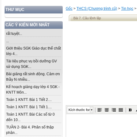
Gốc
>
THCS (Chương trình cũ)
>
Tin học
THƯ MỤC
Bài 7. Câu lệnh lặp
CÁC Ý KIẾN MỚI NHẤT
rất tuyệt...
...
Giới thiệu SGK Giáo dục thể chất
lớp 4...
Tài liệu phục vụ bồi dưỡng GV
sử dụng SGK...
Bài giảng rất sinh động. Cảm ơn
thầy N nhiều...
Kế hoạch giảng dạy lớp 4 SGK -
KNTT Môn...
Toán 1 KNTT. Bài 1 Tiết 2....
Toán 1 KNTT. Bài 1 Tiết 1....
Kích thước font
Toán 1 KNTT. Bài Các số từ 0
đến 10...
TUẦN 2- Bài 4. Phân số thập
phân...