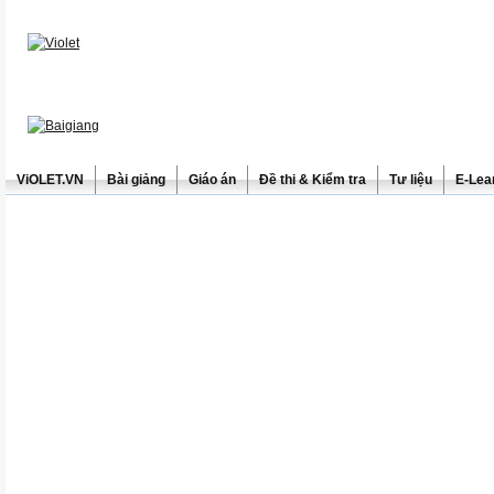
ViOLET.VN
Bài giảng
Giáo án
Đề thi & Kiểm tra
Tư liệu
E-Lea