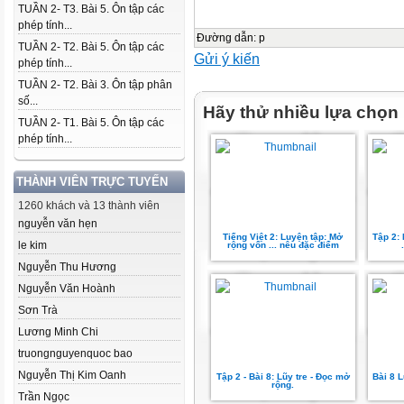
TUẦN 2- T3. Bài 5. Ôn tập các
phép tính...
Đường dẫn
:
p
TUẦN 2- T2. Bài 5. Ôn tập các
Gửi ý kiến
phép tính...
TUẦN 2- T2. Bài 3. Ôn tập phân
số...
Hãy thử nhiều lựa chọn
TUẦN 2- T1. Bài 5. Ôn tập các
phép tính...
THÀNH VIÊN TRỰC TUYẾN
1260 khách và 13 thành viên
nguyễn văn hẹn
Tiếng Việt 2: Luyện tập: Mở
Tập 2:
le kim
rộng vốn ... nêu đặc điểm
Nguyễn Thu Hương
Nguyễn Văn Hoành
Sơn Trà
Lương Minh Chi
truongnguyenquoc bao
Nguyễn Thị Kim Oanh
Tập 2 - Bài 8: Lũy tre - Đọc mở
Bài 8 L
rộng.
Trần Ngọc