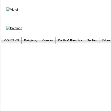
ViOLET.VN
Bài giảng
Giáo án
Đề thi & Kiểm tra
Tư liệu
E-Lea