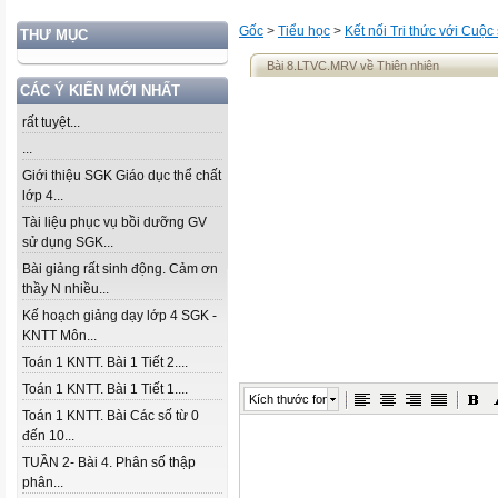
Gốc
>
Tiểu học
>
Kết nối Tri thức với Cuộc
THƯ MỤC
Bài 8.LTVC.MRV về Thiên nhiên
CÁC Ý KIẾN MỚI NHẤT
rất tuyệt...
...
Giới thiệu SGK Giáo dục thể chất
lớp 4...
Tài liệu phục vụ bồi dưỡng GV
sử dụng SGK...
Bài giảng rất sinh động. Cảm ơn
thầy N nhiều...
Kế hoạch giảng dạy lớp 4 SGK -
KNTT Môn...
Toán 1 KNTT. Bài 1 Tiết 2....
Toán 1 KNTT. Bài 1 Tiết 1....
Kích thước font
Toán 1 KNTT. Bài Các số từ 0
đến 10...
TUẦN 2- Bài 4. Phân số thập
phân...