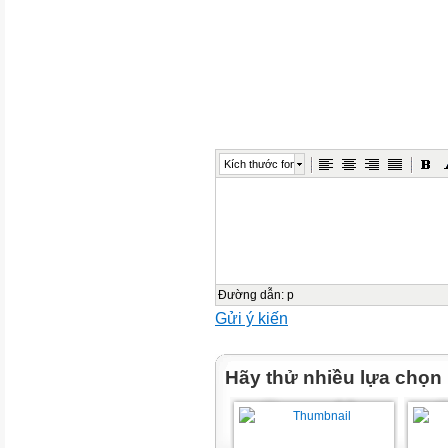
3
CÁC HẠT TẠO NÊN
NGUYÊN TỬ
KÍCH THƯỚC, KHỐI
LƯỢNG NGUYÊN TỬ
ĐIỆN TÍCH HẠT NHÂN VÀ
Kích thước font
SỐ KHỐI
1
CÁC HẠT TẠO
Đường dẫn
:
p
NÊN NGUYÊN TỬ
Gửi ý kiến
ATOMIC THEORY TIMELINE
Hãy thử nhiều lựa chọn
1803
1897