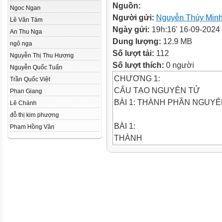
Nguồn:
Ngoc Ngan
Người gửi:
Nguyễn Thúy Min
Lê Văn Tám
Ngày gửi:
19h:16' 16-09-2024
An Thu Nga
Dung lượng:
12.9 MB
ngô nga
Số lượt tải:
112
Nguyễn Thị Thu Hương
Số lượt thích:
0 người
Nguyễn Quốc Tuấn
CHƯƠNG 1:
Trần Quốc Việt
CẤU TẠO NGUYÊN TỬ
Phan Giang
BÀI 1: THÀNH PHẦN NGUY
Lê Chánh
đỗ thị kim phượng
BÀI 1:
Phạm Hồng Vân
THÀNH
PHẦN
NGUYÊN TỬ
1
2