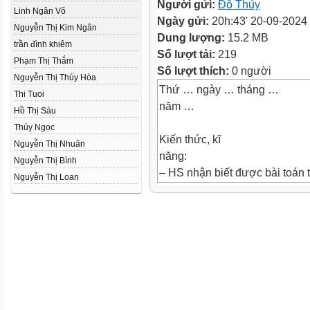
Người gửi:
Đỗ Thủy
Linh Ngân Võ
Ngày gửi:
20h:43' 20-09-2024
Nguyễn Thị Kim Ngân
Dung lượng:
15.2 MB
trần đình khiêm
Số lượt tải:
219
Phạm Thị Thắm
Số lượt thích:
0 người
Nguyễn Thị Thúy Hòa
Thứ … ngày … tháng …
Thi Tuoi
năm …
Hồ Thị Sáu
Thúy Ngọc
Kiến thức, kĩ
Nguyễn Thị Nhuân
năng:
Nguyễn Thị Bình
– HS nhận biết được bài toán tì
Nguyễn Thị Loan
tổng và tỉ số của hai số đó và 
– Vận dụng giải quyết một số v
quan đến bài toán tìm hai số khi
của hai số đó.
– HS có cơ hội để phát triển c
lập luận toán học, giao tiếp to
toán học, giải quyết vấn đề t