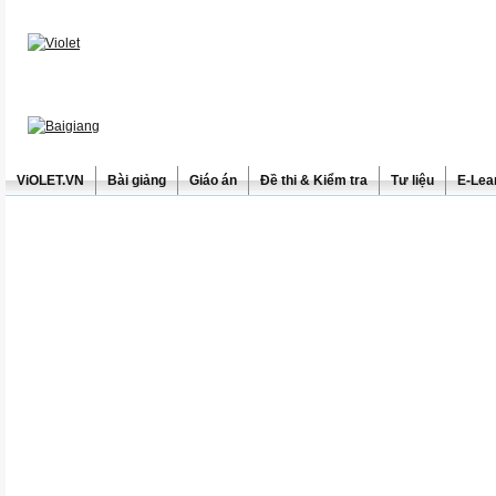
ViOLET.VN
Bài giảng
Giáo án
Đề thi & Kiểm tra
Tư liệu
E-Lea