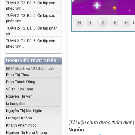
TUẦN 2- T3. Bài 5. Ôn tập các
phép tính...
TUẦN 2- T2. Bài 5. Ôn tập các
phép tính...
1
TUẦN 2- T2. Bài 3. Ôn tập phân
số...
TUẦN 2- T1. Bài 5. Ôn tập các
phép tính...
THÀNH VIÊN TRỰC TUYẾN
5616 khách và 121 thành viên
Đinh Thị Thoa
Đinh Thành Đông
Vũ Thị Kim Thoa
Nguyễn Thị Vẹn
tạ trung đỉnh
Nguyễn Thị Kim Ngân
Lư Ngọc Khánh
(
Tài liệu chưa được thẩm định
)
Khánh Phạm ngọc
Nguồn:
Nguỹen Thị Hòng Nhung