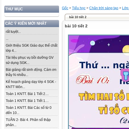
Gốc
>
Tiểu học
>
Chân trời sáng tạo
>
Lớp
THƯ MỤC
bài 10 tiết 2
CÁC Ý KIẾN MỚI NHẤT
bài 10 tiết 2
rất tuyệt...
...
Giới thiệu SGK Giáo dục thể chất
lớp 4...
Tài liệu phục vụ bồi dưỡng GV
sử dụng SGK...
Bài giảng rất sinh động. Cảm ơn
thầy N nhiều...
Kế hoạch giảng dạy lớp 4 SGK -
KNTT Môn...
Toán 1 KNTT. Bài 1 Tiết 2....
Toán 1 KNTT. Bài 1 Tiết 1....
Toán 1 KNTT. Bài Các số từ 0
đến 10...
TUẦN 2- Bài 4. Phân số thập
phân...