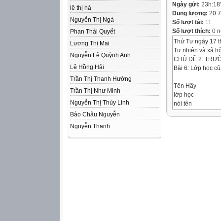
Ngày gửi:
23h:18
lê thị hà
Dung lượng:
20.
Nguyễn Thị Ngà
Số lượt tải:
11
Số lượt thích:
0 n
Phan Thái Quyết
Thứ Tư ngày 17 
Lương Thị Mai
Tự nhiên và xã hộ
Nguyễn Lê Quỳnh Anh
CHỦ ĐỀ 2: TRƯ
Lê Hồng Hải
Bài 6: Lớp học của
Trần Thị Thanh Hường
Tên Hãy
Trần Thị Như Minh
lớp học
Nguyễn Thị Thùy Linh
nói tên
củalớp
Bảo Châu Nguyễn
Minh
Nguyễn Thanh
học
vàcủa
Hoaem
là gì?
1A
Chúng em
chào cô ạ!
Lớp học của
chúng mình
đây rồi