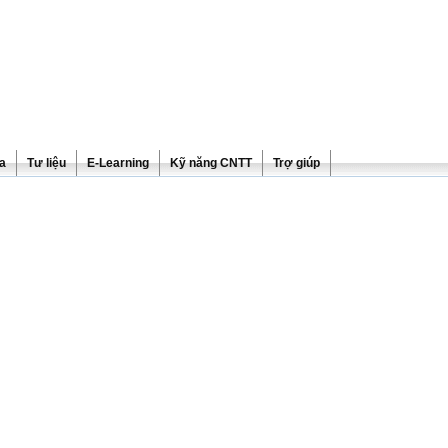
ra
Tư liệu
E-Learning
Kỹ năng CNTT
Trợ giúp