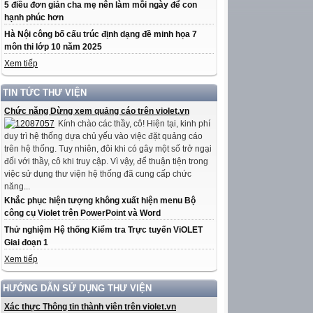
5 điều đơn giản cha mẹ nên làm mỗi ngày để con
hạnh phúc hơn
Hà Nội công bố cấu trúc định dạng đề minh họa 7
môn thi lớp 10 năm 2025
Xem tiếp
TIN TỨC THƯ VIỆN
Chức năng Dừng xem quảng cáo trên violet.vn
Kính chào các thầy, cô! Hiện tại, kinh phí
duy trì hệ thống dựa chủ yếu vào việc đặt quảng cáo
trên hệ thống. Tuy nhiên, đôi khi có gây một số trở ngại
đối với thầy, cô khi truy cập. Vì vậy, để thuận tiện trong
việc sử dụng thư viện hệ thống đã cung cấp chức
năng...
Khắc phục hiện tượng không xuất hiện menu Bộ
công cụ Violet trên PowerPoint và Word
Thử nghiệm Hệ thống Kiểm tra Trực tuyến ViOLET
Giai đoạn 1
Xem tiếp
HƯỚNG DẪN SỬ DỤNG THƯ VIỆN
Xác thực Thông tin thành viên trên violet.vn