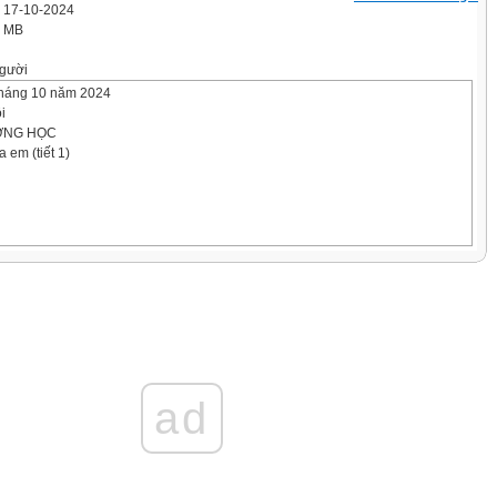
' 17-10-2024
7 MB
gười
tháng 10 năm 2024
i
ỜNG HỌC
 em (tiết 1)
ad