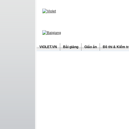
ViOLET.VN
Bài giảng
Giáo án
Đề thi & Kiểm t