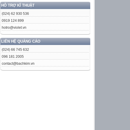
HỖ TRỢ KĨ THUẬT
(024) 62 930 536
0919 124 899
hotro@violet.vn
LIÊN HỆ QUẢNG CÁO
(024) 66 745 632
096 181 2005
contact@bachkim.vn