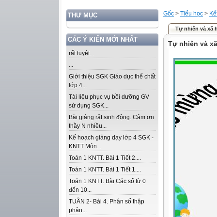
Gốc
>
Tiểu học
>
Kế
THƯ MỤC
Tự nhiên và xã h
CÁC Ý KIẾN MỚI NHẤT
Tự nhiên và xã
rất tuyệt...
...
Giới thiệu SGK Giáo dục thể chất
lớp 4...
Tài liệu phục vụ bồi dưỡng GV
sử dụng SGK...
Bài giảng rất sinh động. Cảm ơn
thầy N nhiều...
Kế hoạch giảng dạy lớp 4 SGK -
KNTT Môn...
Toán 1 KNTT. Bài 1 Tiết 2....
Toán 1 KNTT. Bài 1 Tiết 1....
Toán 1 KNTT. Bài Các số từ 0
đến 10...
TUẦN 2- Bài 4. Phân số thập
phân...