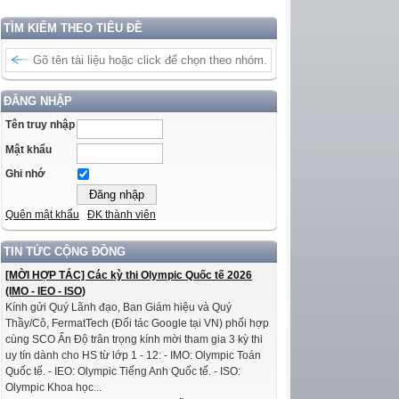
TÌM KIẾM THEO TIÊU ĐỀ
ĐĂNG NHẬP
Tên truy nhập
Mật khẩu
Ghi nhớ
Quên mật khẩu
ĐK thành viên
TIN TỨC CỘNG ĐỒNG
[MỜI HỢP TÁC] Các kỳ thi Olympic Quốc tế 2026
(IMO - IEO - ISO)
Kính gửi Quý Lãnh đạo, Ban Giám hiệu và Quý
Thầy/Cô, FermatTech (Đối tác Google tại VN) phối hợp
cùng SCO Ấn Độ trân trọng kính mời tham gia 3 kỳ thi
uy tín dành cho HS từ lớp 1 - 12: - IMO: Olympic Toán
Quốc tế. - IEO: Olympic Tiếng Anh Quốc tế. - ISO:
Olympic Khoa học...