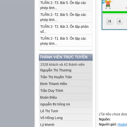
TUẦN 2- T3. Bài 5. Ôn tập các
phép tính...
TUẦN 2- T2. Bài 5. Ôn tập các
phép tính...
TUẦN 2- T2. Bài 3. Ôn tập phân
số...
TUẦN 2- T1. Bài 5. Ôn tập các
phép tính...
THÀNH VIÊN TRỰC TUYẾN
1528 khách và 42 thành viên
Nguyễn Thị Thương
Trần Thị Huyền Trân
Đinh THanh Hiền
Trần Duy Trình
Đoàn Điệu
nguyễn thi hông roi
Lê Thị Tươi
(
Tài liệu chưa đư
Võ Hồng Long
Nguồn:
Người gửi:
Hoàn
Lý khenh