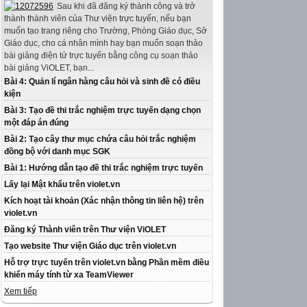
Sau khi đã đăng ký thành công và trở
thành thành viên của Thư viện trực tuyến, nếu bạn
muốn tạo trang riêng cho Trường, Phòng Giáo dục, Sở
Giáo dục, cho cá nhân mình hay bạn muốn soạn thảo
bài giảng điện tử trực tuyến bằng công cụ soạn thảo
bài giảng ViOLET, bạn...
Bài 4: Quản lí ngân hàng câu hỏi và sinh đề có điều
kiện
Bài 3: Tạo đề thi trắc nghiệm trực tuyến dạng chọn
một đáp án đúng
Bài 2: Tạo cây thư mục chứa câu hỏi trắc nghiệm
đồng bộ với danh mục SGK
Bài 1: Hướng dẫn tạo đề thi trắc nghiệm trực tuyến
Lấy lại Mật khẩu trên violet.vn
Kích hoạt tài khoản (Xác nhận thông tin liên hệ) trên
violet.vn
Đăng ký Thành viên trên Thư viện ViOLET
Tạo website Thư viện Giáo dục trên violet.vn
Hỗ trợ trực tuyến trên violet.vn bằng Phần mềm điều
khiển máy tính từ xa TeamViewer
Xem tiếp