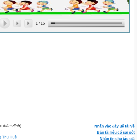
1
/
15
ợc thẩm định
)
Nhấn vào đây để tải về
Báo tài liệu có sai sót
g Thu Huệ
Nhắn tin cho tác giả