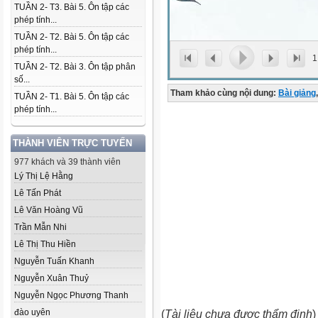
TUẦN 2- T3. Bài 5. Ôn tập các
phép tính...
TUẦN 2- T2. Bài 5. Ôn tập các
phép tính...
1
TUẦN 2- T2. Bài 3. Ôn tập phân
số...
Tham khảo cùng nội dung:
Bài giảng
,
TUẦN 2- T1. Bài 5. Ôn tập các
phép tính...
THÀNH VIÊN TRỰC TUYẾN
977 khách và 39 thành viên
Lý Thị Lệ Hằng
Lê Tấn Phát
Lê Văn Hoàng Vũ
Trần Mẫn Nhi
Lê Thị Thu Hiền
Nguyễn Tuấn Khanh
Nguyễn Xuân Thuỷ
Nguyễn Ngọc Phương Thanh
đào uyên
(
Tài liệu chưa được thẩm định
)