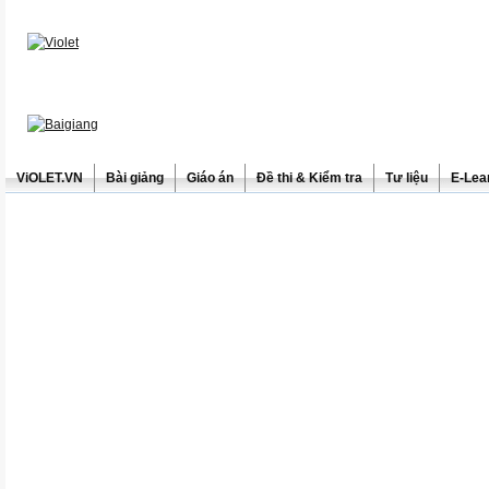
ViOLET.VN
Bài giảng
Giáo án
Đề thi & Kiểm tra
Tư liệu
E-Lea