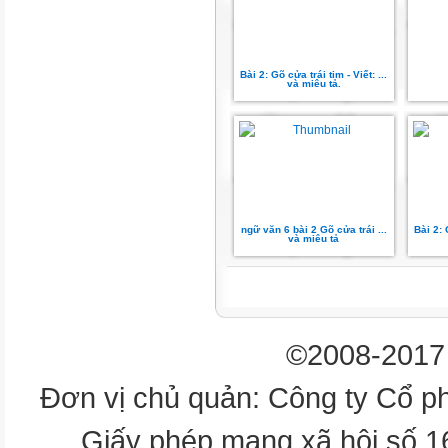
者的利益，请勿复制、传播、
品进行维权，按照传播下载次
进行十倍的索取赔偿！
Bài 2: Gõ cửa trái tim - Viết: ...
và miêu tả.
添加标题文字内容
II.
SUY NGẪM VÀ PHẢN HỒI
感谢您下载包图网平台上提供的
者的利益，请勿复制、传播、
ngữ văn 6 bài 2 Gõ cửa trái ...
Bài 2: 
và miêu tả
品进行维权，按照传播下载次
进行十倍的索取赔偿！
添加标题文字内容
©2008-2017 
1.
Đơn vị chủ quản: Công ty Cổ p
Đặc điểm thể
loại thơ lục bát
Giấy phép mạng xã hội số 
trong bài thơ