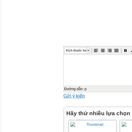
添加标题文字内容
Nếu chọn một hình ảnh làm
biểu tượng cho Việt Nam,
感谢您下载包图网平台上提供的
者的利益，请勿复制、传播、
品进行维权，按照传播下载次
进行十倍的索取赔偿！
Kích thước font
em sẽ chọn hình ảnh nào?
Em biết bài thơ hoặc bài hát
nào viết về quê hương?
Đường dẫn
:
p
添加标题文字内容
Gửi ý kiến
I.
Hãy thử nhiều lựa chọn
TRẢI NGHIỆM
CÙNG VĂN BẢN
感谢您下载包图网平台上提供的