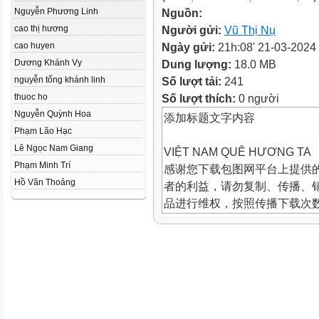
Nguyễn Phương Linh
Nguồn:
cao thị hương
Người gửi:
Vũ Thị Nụ
cao huyen
Ngày gửi:
21h:08' 21-03-2024
Dương Khánh Vy
Dung lượng:
18.0 MB
nguyễn tống khánh linh
Số lượt tải:
241
thuoc ho
Số lượt thích:
0 người
Nguyễn Quỳnh Hoa
添加标题文字内容
Phạm Lão Hạc
Lê Ngọc Nam Giang
VIỆT NAM QUÊ HƯƠNG TA
Phạm Minh Trí
感谢您下载包图网平台上提供的
Hồ Văn Thoảng
者的利益，请勿复制、传播、
品进行维权，按照传播下载次
进行十倍的索取赔偿！
GIÁO VIÊN:
KHỞI
ĐỘNG