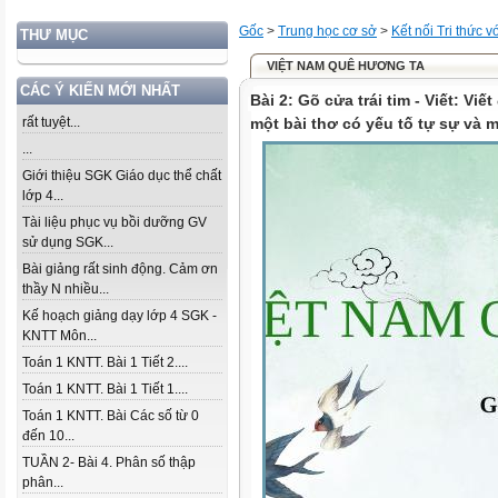
Gốc
>
Trung học cơ sở
>
Kết nối Tri thức 
THƯ MỤC
VIỆT NAM QUÊ HƯƠNG TA
CÁC Ý KIẾN MỚI NHẤT
Bài 2: Gõ cửa trái tim - Viết: Viế
rất tuyệt...
một bài thơ có yếu tố tự sự và m
...
Giới thiệu SGK Giáo dục thể chất
lớp 4...
Tài liệu phục vụ bồi dưỡng GV
sử dụng SGK...
Bài giảng rất sinh động. Cảm ơn
thầy N nhiều...
Kế hoạch giảng dạy lớp 4 SGK -
KNTT Môn...
Toán 1 KNTT. Bài 1 Tiết 2....
Toán 1 KNTT. Bài 1 Tiết 1....
Toán 1 KNTT. Bài Các số từ 0
đến 10...
TUẦN 2- Bài 4. Phân số thập
phân...