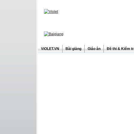
ViOLET.VN
Bài giảng
Giáo án
Đề thi & Kiểm t