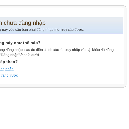
n chưa đăng nhập
g này yêu cầu bạn phải đăng nhập mới truy cập được.
ang này như thế nào?
ang đăng nhập, sau đó điền chính xác tên truy nhập và mật khẩu đã đăng
 "Đăng nhập" ở phía dưới.
iếp theo?
ăng nhập
 trang trước