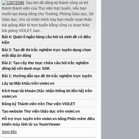
Sau khi đã đăng ký thành công và trở
thành thành viên của Thư viện trực tuyến, nếu bạn
muốn tạo trang riêng cho Trường, Phòng Giáo dục, Sở
Giáo dục, cho cá nhân mình hay bạn muốn soạn thảo
bài giảng điện tử trực tuyến bằng công cụ soạn thảo
bài giảng ViOLET, bạn...
Bài 4: Quản lí ngân hàng câu hỏi và sinh đề có điều
kiện
Bài 3: Tạo đề thi trắc nghiệm trực tuyến dạng chọn
một đáp án đúng
Bài 2: Tạo cây thư mục chứa câu hỏi trắc nghiệm
đồng bộ với danh mục SGK
Bài 1: Hướng dẫn tạo đề thi trắc nghiệm trực tuyến
Lấy lại Mật khẩu trên violet.vn
Kích hoạt tài khoản (Xác nhận thông tin liên hệ) trên
violet.vn
Đăng ký Thành viên trên Thư viện ViOLET
Tạo website Thư viện Giáo dục trên violet.vn
Hỗ trợ trực tuyến trên violet.vn bằng Phần mềm điều
khiển máy tính từ xa TeamViewer
Xem tiếp