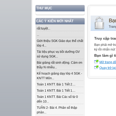
THƯ MỤC
Bạ
CÁC Ý KIẾN MỚI NHẤT
Tran
rất tuyệt...
...
Truy cập tr
Giới thiệu SGK Giáo dục thể chất
Bạn phải mở tr
lớp 4...
ký rồi nhấn nút
Tài liệu phục vụ bồi dưỡng GV
Bạn làm gì t
sử dụng SGK...
Mở trang đ
Bài giảng rất sinh động. Cảm ơn
thầy N nhiều...
Quay trở lại
Kế hoạch giảng dạy lớp 4 SGK -
KNTT Môn...
Toán 1 KNTT. Bài 1 Tiết 2....
Toán 1 KNTT. Bài 1 Tiết 1....
Toán 1 KNTT. Bài Các số từ 0
đến 10...
TUẦN 2- Bài 4. Phân số thập
phân...