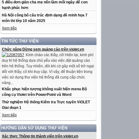
5 điều đơn giản cha mẹ nên làm mỗi ngày để con
hạnh phúc hơn
Hà Nội công bố cấu trúc định dạng đề minh họa 7
môn thi lớp 10 năm 2025
Xem tiếp
TIN TỨC THƯ VIỆN
Chức năng Dừng xem quảng cáo trên violet.vn
Kính chào các thầy, cô! Hiện tại, kinh phí
duy trì hệ thống dựa chủ yếu vào việc đặt quảng cáo
trên hệ thống. Tuy nhiên, đôi khi có gây một số trở ngại
đối với thầy, cô khi truy cập. Vì vậy, để thuận tiện trong
việc sử dụng thư viện hệ thống đã cung cấp chức
năng...
Khắc phục hiện tượng không xuất hiện menu Bộ
công cụ Violet trên PowerPoint và Word
Thử nghiệm Hệ thống Kiểm tra Trực tuyến ViOLET
Giai đoạn 1
Xem tiếp
HƯỚNG DẪN SỬ DỤNG THƯ VIỆN
Xác thực Thông tin thành viên trên violet.vn