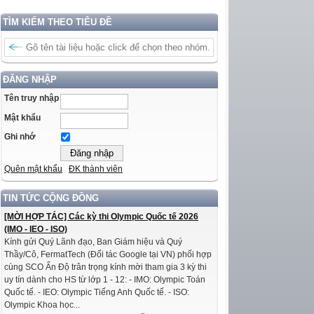
TÌM KIẾM THEO TIÊU ĐỀ
ĐĂNG NHẬP
Tên truy nhập
Mật khẩu
Ghi nhớ
Quên mật khẩu
ĐK thành viên
TIN TỨC CỘNG ĐỒNG
[MỜI HỢP TÁC] Các kỳ thi Olympic Quốc tế 2026
(IMO - IEO - ISO)
Kính gửi Quý Lãnh đạo, Ban Giám hiệu và Quý
Thầy/Cô, FermatTech (Đối tác Google tại VN) phối hợp
cùng SCO Ấn Độ trân trọng kính mời tham gia 3 kỳ thi
uy tín dành cho HS từ lớp 1 - 12: - IMO: Olympic Toán
Quốc tế. - IEO: Olympic Tiếng Anh Quốc tế. - ISO:
Olympic Khoa học...