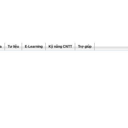
ra
Tư liệu
E-Learning
Kỹ năng CNTT
Trợ giúp