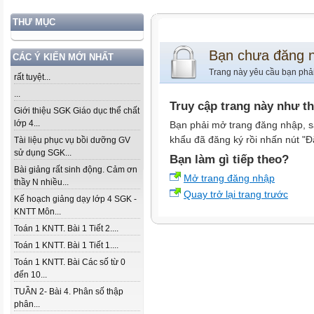
THƯ MỤC
Bạn chưa đăng 
CÁC Ý KIẾN MỚI NHẤT
Trang này yêu cầu bạn phả
rất tuyệt...
...
Truy cập trang này như t
Giới thiệu SGK Giáo dục thể chất
lớp 4...
Bạn phải mở trang đăng nhập, s
khẩu đã đăng ký rồi nhấn nút "Đ
Tài liệu phục vụ bồi dưỡng GV
sử dụng SGK...
Bạn làm gì tiếp theo?
Bài giảng rất sinh động. Cảm ơn
Mở trang đăng nhập
thầy N nhiều...
Quay trở lại trang trước
Kế hoạch giảng dạy lớp 4 SGK -
KNTT Môn...
Toán 1 KNTT. Bài 1 Tiết 2....
Toán 1 KNTT. Bài 1 Tiết 1....
Toán 1 KNTT. Bài Các số từ 0
đến 10...
TUẦN 2- Bài 4. Phân số thập
phân...