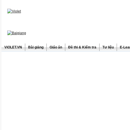
ViOLET.VN
Bài giảng
Giáo án
Đề thi & Kiểm tra
Tư liệu
E-Lea