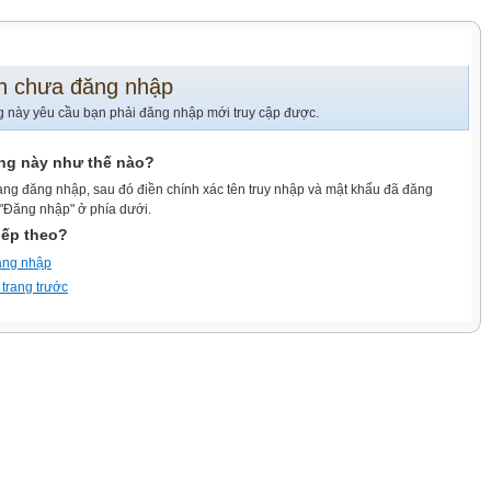
n chưa đăng nhập
g này yêu cầu bạn phải đăng nhập mới truy cập được.
ang này như thế nào?
ang đăng nhập, sau đó điền chính xác tên truy nhập và mật khẩu đã đăng
 "Đăng nhập" ở phía dưới.
iếp theo?
ăng nhập
 trang trước