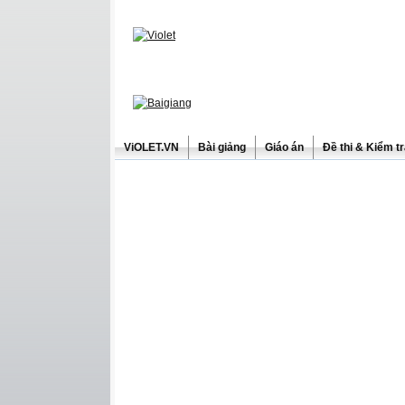
ViOLET.VN
Bài giảng
Giáo án
Đề thi & Kiểm t