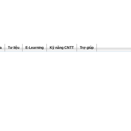
ra
Tư liệu
E-Learning
Kỹ năng CNTT
Trợ giúp