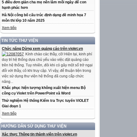
5 điều đơn giản cha mẹ nên làm mỗi ngày để con
hạnh phúc hơn
Hà Nội công bố cấu trúc định dạng đề minh họa 7
môn thi lớp 10 năm 2025
Xem tiếp
TIN TỨC THƯ VIỆN
Chức năng Dừng xem quảng cáo trên violet.vn
Kính chào các thầy, cô! Hiện tại, kinh phí
duy trì hệ thống dựa chủ yếu vào việc đặt quảng cáo
trên hệ thống. Tuy nhiên, đôi khi có gây một số trở ngại
đối với thầy, cô khi truy cập. Vì vậy, để thuận tiện trong
việc sử dụng thư viện hệ thống đã cung cấp chức
năng...
Khắc phục hiện tượng không xuất hiện menu Bộ
công cụ Violet trên PowerPoint và Word
Thử nghiệm Hệ thống Kiểm tra Trực tuyến ViOLET
Giai đoạn 1
Xem tiếp
HƯỚNG DẪN SỬ DỤNG THƯ VIỆN
Xác thực Thông tin thành viên trên violet.vn