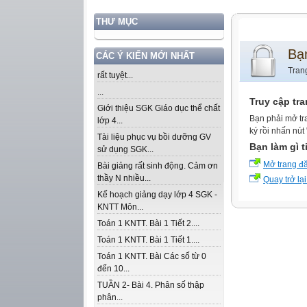
THƯ MỤC
Bạ
CÁC Ý KIẾN MỚI NHẤT
Tran
rất tuyệt...
...
Truy cập tr
Giới thiệu SGK Giáo dục thể chất
Bạn phải mở tr
lớp 4...
ký rồi nhấn nút
Tài liệu phục vụ bồi dưỡng GV
Bạn làm gì t
sử dụng SGK...
Mở trang đ
Bài giảng rất sinh động. Cảm ơn
thầy N nhiều...
Quay trở lại
Kế hoạch giảng dạy lớp 4 SGK -
KNTT Môn...
Toán 1 KNTT. Bài 1 Tiết 2....
Toán 1 KNTT. Bài 1 Tiết 1....
Toán 1 KNTT. Bài Các số từ 0
đến 10...
TUẦN 2- Bài 4. Phân số thập
phân...