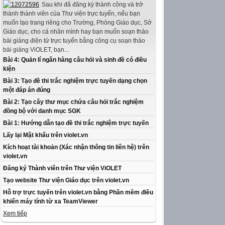
Sau khi đã đăng ký thành công và trở
thành thành viên của Thư viện trực tuyến, nếu bạn
muốn tạo trang riêng cho Trường, Phòng Giáo dục, Sở
Giáo dục, cho cá nhân mình hay bạn muốn soạn thảo
bài giảng điện tử trực tuyến bằng công cụ soạn thảo
bài giảng ViOLET, bạn...
Bài 4: Quản lí ngân hàng câu hỏi và sinh đề có điều
kiện
Bài 3: Tạo đề thi trắc nghiệm trực tuyến dạng chọn
một đáp án đúng
Bài 2: Tạo cây thư mục chứa câu hỏi trắc nghiệm
đồng bộ với danh mục SGK
Bài 1: Hướng dẫn tạo đề thi trắc nghiệm trực tuyến
Lấy lại Mật khẩu trên violet.vn
Kích hoạt tài khoản (Xác nhận thông tin liên hệ) trên
violet.vn
Đăng ký Thành viên trên Thư viện ViOLET
Tạo website Thư viện Giáo dục trên violet.vn
Hỗ trợ trực tuyến trên violet.vn bằng Phần mềm điều
khiển máy tính từ xa TeamViewer
Xem tiếp