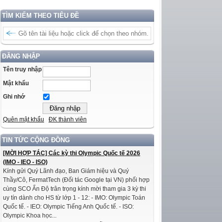
TÌM KIẾM THEO TIÊU ĐỀ
ĐĂNG NHẬP
Tên truy nhập
Mật khẩu
Ghi nhớ
Quên mật khẩu
ĐK thành viên
TIN TỨC CỘNG ĐỒNG
[MỜI HỢP TÁC] Các kỳ thi Olympic Quốc tế 2026
(IMO - IEO - ISO)
Kính gửi Quý Lãnh đạo, Ban Giám hiệu và Quý
Thầy/Cô, FermatTech (Đối tác Google tại VN) phối hợp
cùng SCO Ấn Độ trân trọng kính mời tham gia 3 kỳ thi
uy tín dành cho HS từ lớp 1 - 12: - IMO: Olympic Toán
Quốc tế. - IEO: Olympic Tiếng Anh Quốc tế. - ISO:
Olympic Khoa học...