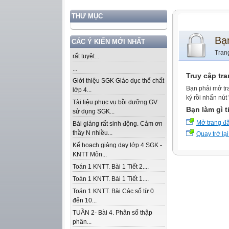
THƯ MỤC
Bạ
CÁC Ý KIẾN MỚI NHẤT
Tran
rất tuyệt...
...
Truy cập tr
Giới thiệu SGK Giáo dục thể chất
Bạn phải mở tr
lớp 4...
ký rồi nhấn nút
Tài liệu phục vụ bồi dưỡng GV
Bạn làm gì t
sử dụng SGK...
Mở trang đ
Bài giảng rất sinh động. Cảm ơn
thầy N nhiều...
Quay trở lại
Kế hoạch giảng dạy lớp 4 SGK -
KNTT Môn...
Toán 1 KNTT. Bài 1 Tiết 2....
Toán 1 KNTT. Bài 1 Tiết 1....
Toán 1 KNTT. Bài Các số từ 0
đến 10...
TUẦN 2- Bài 4. Phân số thập
phân...