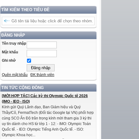
TÌM KIẾM THEO TIÊU ĐỀ
ĐĂNG NHẬP
Tên truy nhập
Mật khẩu
Ghi nhớ
Quên mật khẩu
ĐK thành viên
TIN TỨC CỘNG ĐỒNG
[MỜI HỢP TÁC] Các kỳ thi Olympic Quốc tế 2026
(IMO - IEO - ISO)
Kính gửi Quý Lãnh đạo, Ban Giám hiệu và Quý
Thầy/Cô, FermatTech (Đối tác Google tại VN) phối hợp
cùng SCO Ấn Độ trân trọng kính mời tham gia 3 kỳ thi
uy tín dành cho HS từ lớp 1 - 12: - IMO: Olympic Toán
Quốc tế. - IEO: Olympic Tiếng Anh Quốc tế. - ISO:
Olympic Khoa học...