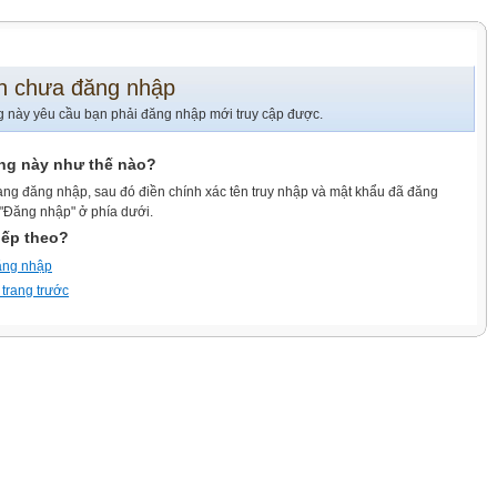
n chưa đăng nhập
g này yêu cầu bạn phải đăng nhập mới truy cập được.
ang này như thế nào?
ang đăng nhập, sau đó điền chính xác tên truy nhập và mật khẩu đã đăng
 "Đăng nhập" ở phía dưới.
iếp theo?
ăng nhập
 trang trước