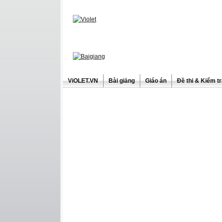
ViOLET.VN
Bài giảng
Giáo án
Đề thi & Kiểm t