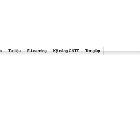
ra
Tư liệu
E-Learning
Kỹ năng CNTT
Trợ giúp