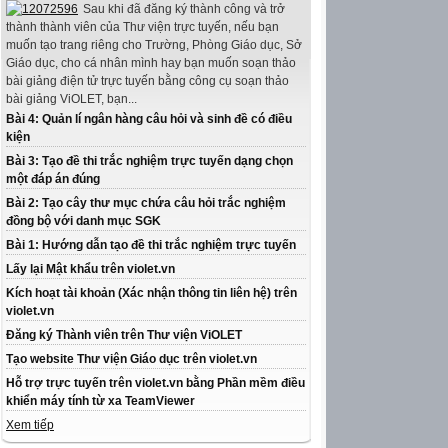
Sau khi đã đăng ký thành công và trở
thành thành viên của Thư viện trực tuyến, nếu bạn
muốn tạo trang riêng cho Trường, Phòng Giáo dục, Sở
Giáo dục, cho cá nhân mình hay bạn muốn soạn thảo
bài giảng điện tử trực tuyến bằng công cụ soạn thảo
bài giảng ViOLET, bạn...
Bài 4: Quản lí ngân hàng câu hỏi và sinh đề có điều
kiện
Bài 3: Tạo đề thi trắc nghiệm trực tuyến dạng chọn
một đáp án đúng
Bài 2: Tạo cây thư mục chứa câu hỏi trắc nghiệm
đồng bộ với danh mục SGK
Bài 1: Hướng dẫn tạo đề thi trắc nghiệm trực tuyến
Lấy lại Mật khẩu trên violet.vn
Kích hoạt tài khoản (Xác nhận thông tin liên hệ) trên
violet.vn
Đăng ký Thành viên trên Thư viện ViOLET
Tạo website Thư viện Giáo dục trên violet.vn
Hỗ trợ trực tuyến trên violet.vn bằng Phần mềm điều
khiển máy tính từ xa TeamViewer
Xem tiếp