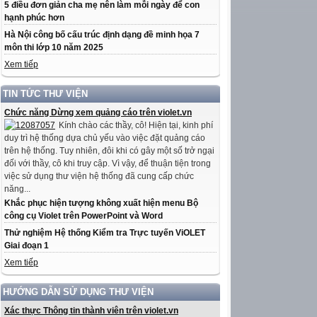
5 điều đơn giản cha mẹ nên làm mỗi ngày để con
hạnh phúc hơn
Hà Nội công bố cấu trúc định dạng đề minh họa 7
môn thi lớp 10 năm 2025
Xem tiếp
TIN TỨC THƯ VIỆN
Chức năng Dừng xem quảng cáo trên violet.vn
Kính chào các thầy, cô! Hiện tại, kinh phí
duy trì hệ thống dựa chủ yếu vào việc đặt quảng cáo
trên hệ thống. Tuy nhiên, đôi khi có gây một số trở ngại
đối với thầy, cô khi truy cập. Vì vậy, để thuận tiện trong
việc sử dụng thư viện hệ thống đã cung cấp chức
năng...
Khắc phục hiện tượng không xuất hiện menu Bộ
công cụ Violet trên PowerPoint và Word
Thử nghiệm Hệ thống Kiểm tra Trực tuyến ViOLET
Giai đoạn 1
Xem tiếp
HƯỚNG DẪN SỬ DỤNG THƯ VIỆN
Xác thực Thông tin thành viên trên violet.vn