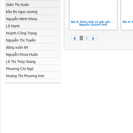
Giản Thị Xuân
trần thị ngọc sương
Nguyễn Minh Khoa
Bài 8: Khác biệt và gần gũi - ...
Bài 8: 
Nguyễn Quỳnh Anh
Lê Hạnh
Huỳnh Công Trạng
1
2
Nguyễn Thị Tuyến
đặng xuân tới
Nguyễn Khoa Huân
Lê Thị Thùy Giang
Phương Chi Ngô
Hoàng Thị Phương Anh