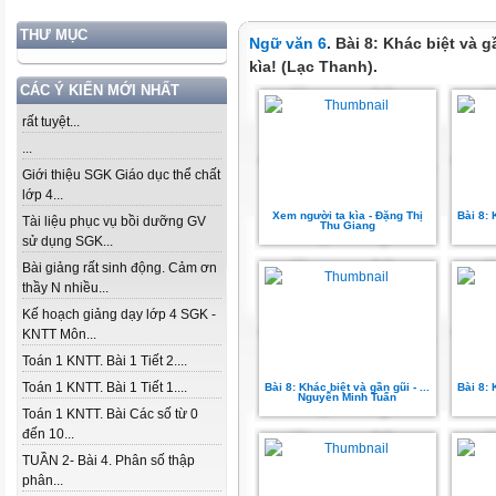
THƯ MỤC
Ngữ văn 6
. Bài 8: Khác biệt và 
kìa! (Lạc Thanh).
CÁC Ý KIẾN MỚI NHẤT
rất tuyệt...
...
Giới thiệu SGK Giáo dục thể chất
lớp 4...
Xem người ta kìa - Đặng Thị
Bài 8: 
Tài liệu phục vụ bồi dưỡng GV
Thu Giang
sử dụng SGK...
Bài giảng rất sinh động. Cảm ơn
thầy N nhiều...
Kế hoạch giảng dạy lớp 4 SGK -
KNTT Môn...
Toán 1 KNTT. Bài 1 Tiết 2....
Toán 1 KNTT. Bài 1 Tiết 1....
Bài 8: Khác biệt và gần gũi - ...
Bài 8: 
Nguyễn Minh Tuấn
Toán 1 KNTT. Bài Các số từ 0
đến 10...
TUẦN 2- Bài 4. Phân số thập
phân...