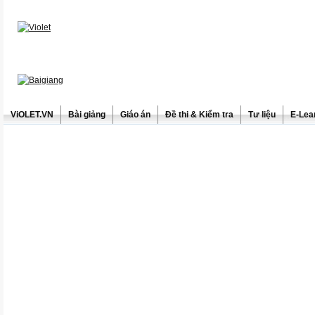
ViOLET.VN
Bài giảng
Giáo án
Đề thi & Kiểm tra
Tư liệu
E-Lea