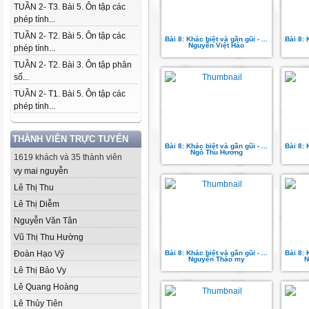
TUẦN 2- T3. Bài 5. Ôn tập các
phép tính...
TUẦN 2- T2. Bài 5. Ôn tập các
Bài 8: Khác biệt và gần gũi - ...
Bài 8: 
Nguyễn Việt Hảo
phép tính...
TUẦN 2- T2. Bài 3. Ôn tập phân
số...
TUẦN 2- T1. Bài 5. Ôn tập các
phép tính...
THÀNH VIÊN TRỰC TUYẾN
Bài 8: Khác biệt và gần gũi - ...
Bài 8: 
Ngô Thu Hương
1619 khách và 35 thành viên
vy mai nguyễn
Lê Thị Thu
Lê Thị Diễm
Nguyễn Văn Tân
Vũ Thị Thu Hường
Đoàn Hạo Vỹ
Bài 8: Khác biệt và gần gũi - ...
Bài 8: 
Nguyễn Thảo my
N
Lê Thị Bảo Vy
Lê Quang Hoàng
Lê Thủy Tiên