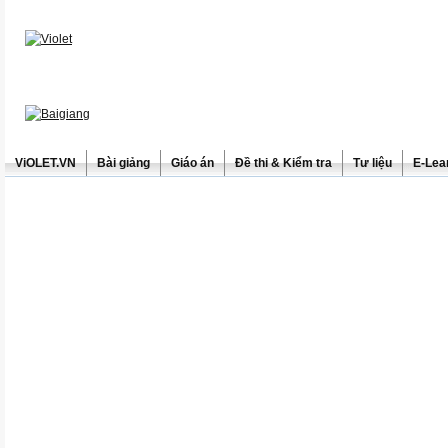
ViOLET.VN
Bài giảng
Giáo án
Đề thi & Kiểm tra
Tư liệu
E-Lea