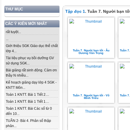
THƯ MỤC
Tập đọc 1
. Tuần 7. Người bạn tố
CÁC Ý KIẾN MỚI NHẤT
rất tuyệt...
...
Giới thiệu SGK Giáo dục thể chất
Tuần 7. Người bạn tốt - Âu
Tuần 7.
lớp 4...
Dương Văn Trọng
Tài liệu phục vụ bồi dưỡng GV
sử dụng SGK...
Bài giảng rất sinh động. Cảm ơn
thầy N nhiều...
Kế hoạch giảng dạy lớp 4 SGK -
KNTT Môn...
Toán 1 KNTT. Bài 1 Tiết 2....
Tuần 7. Người bạn tốt - Võ
Tuần 7.
Minh Triều
Toán 1 KNTT. Bài 1 Tiết 1....
Toán 1 KNTT. Bài Các số từ 0
đến 10...
TUẦN 2- Bài 4. Phân số thập
phân...