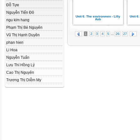
Đỗ Tựe
Nguyễn Tiến Đô
Unit 6. The environmen - Lilly
Unit 6
Anh
ngu kim hang
Phạm Thị Bé Nguyên
...
1
2
3
4
5
26
27
Vũ Thị Hạnh Duyên
phan hien
Li Hoa
Nguyễn Tuấn
Lưu Thí Hồng Lý
Cao Thị Nguyên
Trương Thị Diễm My