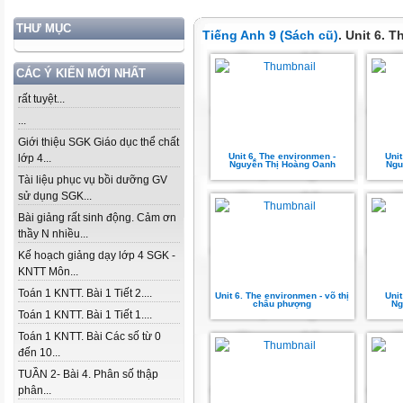
THƯ MỤC
Tiếng Anh 9 (Sách cũ)
. Unit 6. 
CÁC Ý KIẾN MỚI NHẤT
rất tuyệt...
...
Giới thiệu SGK Giáo dục thể chất
Unit 6. The environmen -
Uni
lớp 4...
Nguyễn Thị Hoàng Oanh
Ngu
Tài liệu phục vụ bồi dưỡng GV
sử dụng SGK...
Bài giảng rất sinh động. Cảm ơn
thầy N nhiều...
Kế hoạch giảng dạy lớp 4 SGK -
KNTT Môn...
Toán 1 KNTT. Bài 1 Tiết 2....
Unit 6. The environmen - võ thị
Uni
châu phượng
Ng
Toán 1 KNTT. Bài 1 Tiết 1....
Toán 1 KNTT. Bài Các số từ 0
đến 10...
TUẦN 2- Bài 4. Phân số thập
phân...