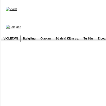
ViOLET.VN
Bài giảng
Giáo án
Đề thi & Kiểm tra
Tư liệu
E-Lea