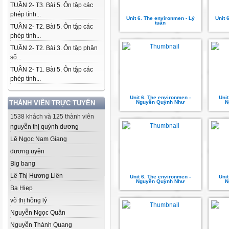
TUẦN 2- T3. Bài 5. Ôn tập các
phép tính...
Unit 6. The environmen - Lý
Unit 
tuấn
TUẦN 2- T2. Bài 5. Ôn tập các
phép tính...
TUẦN 2- T2. Bài 3. Ôn tập phân
số...
TUẦN 2- T1. Bài 5. Ôn tập các
phép tính...
Unit 6. The environmen -
Uni
THÀNH VIÊN TRỰC TUYẾN
Nguyễn Quỳnh Như
N
1538 khách và 125 thành viên
nguyễn thị quỳnh dương
Lê Ngọc Nam Giang
dương uyên
Big bang
Lê Thị Hương Liên
Unit 6. The environmen -
Uni
Nguyễn Quỳnh Như
N
Ba Hiep
võ thị hồng lý
Nguyễn Ngọc Quân
Nguyễn Thành Quang