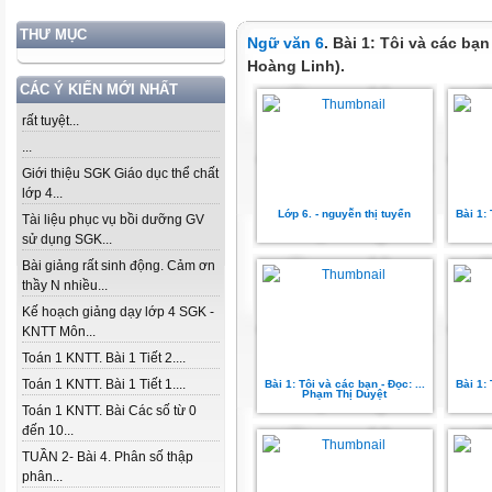
THƯ MỤC
Ngữ văn 6
. Bài 1: Tôi và các bạ
Hoàng Linh).
CÁC Ý KIẾN MỚI NHẤT
rất tuyệt...
...
Giới thiệu SGK Giáo dục thể chất
lớp 4...
Lớp 6. - nguyễn thị tuyển
Bài 1: 
Tài liệu phục vụ bồi dưỡng GV
sử dụng SGK...
Bài giảng rất sinh động. Cảm ơn
thầy N nhiều...
Kế hoạch giảng dạy lớp 4 SGK -
KNTT Môn...
Toán 1 KNTT. Bài 1 Tiết 2....
Toán 1 KNTT. Bài 1 Tiết 1....
Bài 1: Tôi và các bạn - Đọc: ...
Bài 1: 
Phạm Thị Duyệt
Toán 1 KNTT. Bài Các số từ 0
đến 10...
TUẦN 2- Bài 4. Phân số thập
phân...