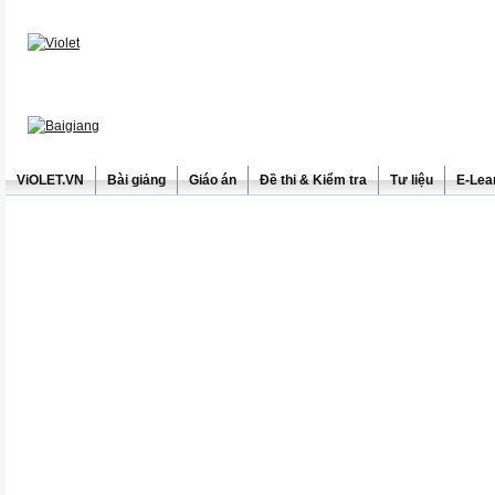
ViOLET.VN
Bài giảng
Giáo án
Đề thi & Kiểm tra
Tư liệu
E-Lea